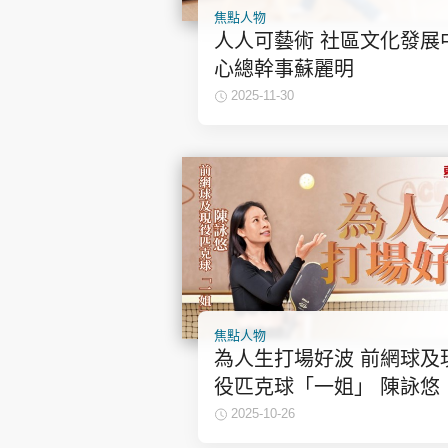
焦點人物
人人可藝術 社區文化發展
心總幹事蘇麗明
2025-11-30
焦點人物
為人生打場好波 前網球及
役匹克球「一姐」 陳詠悠
2025-10-26