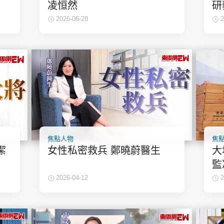
神機妙算 李丞責
凌恒然
研
緣來有理 麥玲玲
2026-06-28
2
鬼靈精怪 威師兄
PCM 電腦廣場
星島頭條
星島日報
頭條日報
星島
焦點人物
焦
潔
女性私密救兵 鄭曉蔚醫生
大
監
EDUPLUS
2026-04-12
2
款
版權及免責聲明
Copyright © 東周網 版權所有 . 不得