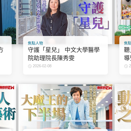
焦點人物
焦
方
守護「星兒」 中文大學醫學
聽
院助理院長陳秀雯
導
張
2026-02-08
2