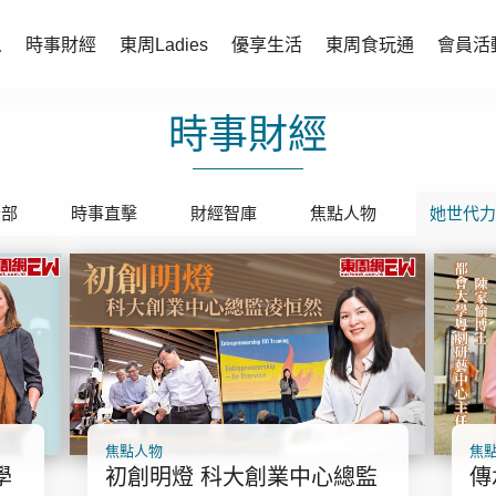
人
時事財經
東周Ladies
優享生活
東周食玩通
會員活
時事財經
時事財經
東周Ladies
時事直擊
談情說性
財經智庫
全部
時事直擊
財經智庫
時尚生活
焦點人物
她世代力
焦點人物
健康醫美
她世代力量
卓越女性
會員活動
玄學靈異
周JETSO
東勝運程
焦點人物
焦
智富天下 李居明
學
初創明燈 科大創業中心總監
傳