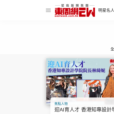
明星名
明星名人
娛樂焦點
話題人物
東姑熱話
東周食玩通
樂在灣區
東
焦點人物
飲食玩樂
迎AI育人才 香港知專設計