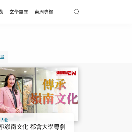
動
玄學靈異
東周專欄
優享生活
醫療百科
量
親子天地
與寵同行
東周專欄
娛樂名人
點人物
文化藝術
承嶺南文化 都會大學粵劇