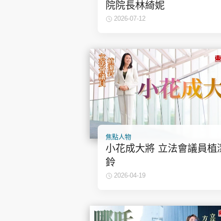
院院長林綺妮
2026-07-12
集團旗下品牌
東周刊
cazbuyer
東Touch
焦點人物
小花成大將 立法會議員植
鈴
Oh!爸媽
JobMarket
頭條搵工
2026-04-19
關於我們
聯絡我們
隱私政策聲明
使用條