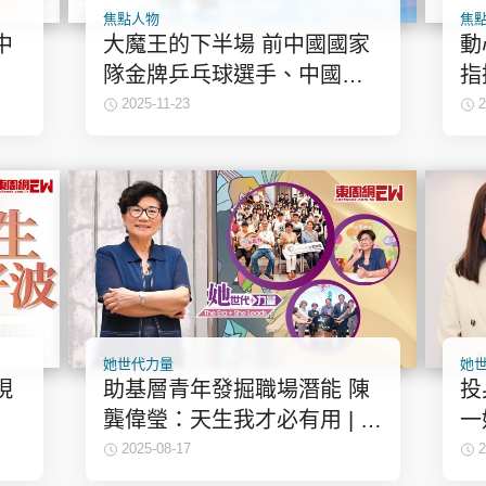
焦點人物
焦
中
大魔王的下半場 前中國國家
動
隊金牌乒乓球選手、中國乒
指
乓球學院院長助理張怡寧
2025-11-23
2
她世代力量
她
現
助基層青年發掘職場潛能 陳
投
龔偉瑩：天生我才必有用 | 她
一
世代力量
直
2025-08-17
2