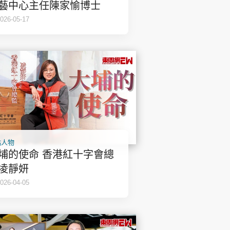
時政財經
藝中心主任陳家愉博士
健康生活
026-05-17
飲食旅遊
環球
The Standard
親子王
點人物
埔的使命 香港紅十字會總
凌靜妍
026-04-05
轉載 ©Eastweek.com.hk. All rights reserved.