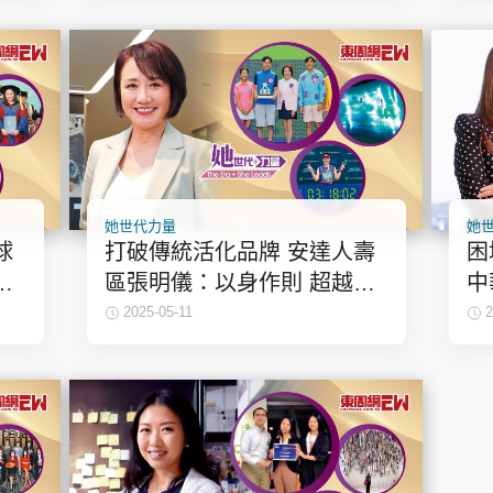
她世代力量
她
球
打破傳統活化品牌 安達人壽
困
權
區張明儀：以身作則 超越自
中
 她
己 | 她世代力量
將
2025-05-11
2
量