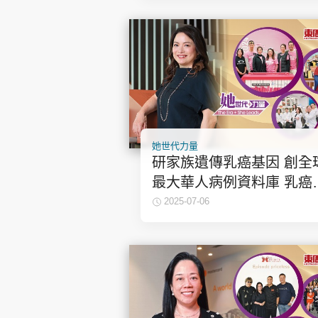
她世代力量
研家族遺傳乳癌基因 創全
最大華人病例資料庫 乳癌
威鄺靄慧：不要輕言放棄 |
2025-07-06
世代力量