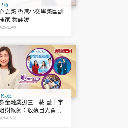
點人物
心之樂 香港小交響樂團副
揮家 葉詠媛
025-11-09
世代力量
身金融業逾三十載 藍十字
姐謝佩蘭：放遠目光勇往
前 | 她世代力量
025-07-20