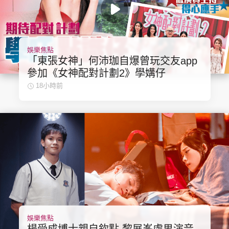
娛樂焦點
頭條搵工
EDUPLUS
「東張女神」何沛珈自爆曾玩交友app
參加《女神配對計劃2》學媾仔
18小時前
關於我們
使用條款
聯絡我們
版權及免責聲明
隱私政策聲明
Copyright © 東周網 版權所有 . 不得轉載
©Eastweek.com.hk. All rights reserved.
娛樂焦點