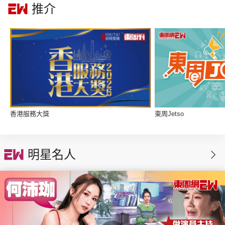
推介
集團旗下品牌
東周刊
cazbuyer
東Touch
香港服務大獎
東周Jetso
PCM 電腦廣場
星島頭條
星島日報
明星名人
頭條日報
星島環球
The Standard
親子王
Oh!爸媽
JobMarket