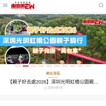
明星名人
時事財經
東周Ladies
優享生活
東周食玩通
會員活動
樂在灣區
【親子好去處2026】深圳光明虹橋公園親子
騎行：「電助力黃包車」2小時環湖
2026-08-06
玄學靈異
東周專欄