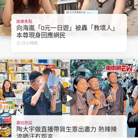
娛樂焦點
向海嵐「0元一日遊」被轟「教壞人」
本尊現身回應網民
21小時前
東姑熱話
陶大宇做直播帶貨生意出盡力 熱辣辣
流晒汗冇怨言