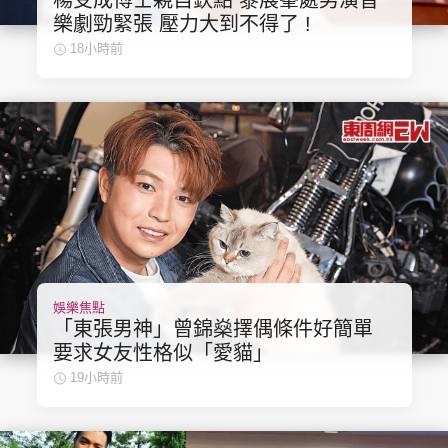
楊受成博士親自欽點 黎展峯處男演音
樂劇勁緊張 壓力大到不得了 !
18小時前
娛樂焦點
「東張男神」曾錦燊擇偶條件好簡單
要求女友性格似「愛貓」
19小時前