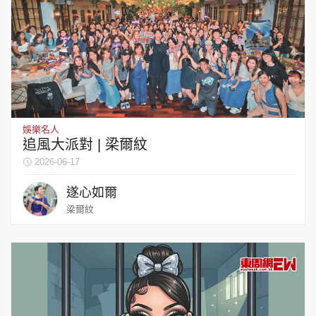
娛樂名人
追風大派對 | 梁爾紋
2026-06-17
遂心如爾
梁爾紋