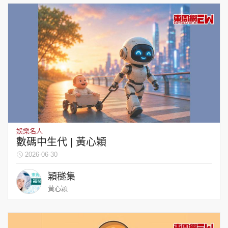
娛樂名人
數碼中生代 | 黃心穎
2026-06-30
穎穟集
黃心穎