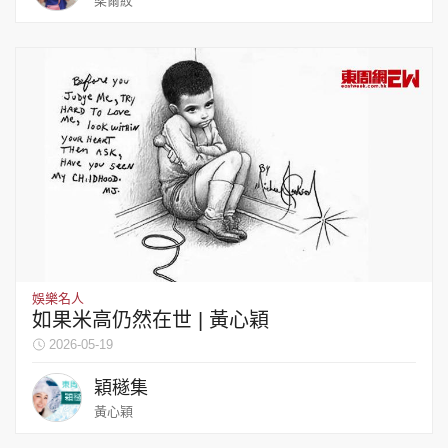
梁爾紋
娛樂名人
如果米高仍然在世 | 黃心穎
2026-05-19
穎穟集
黃心穎