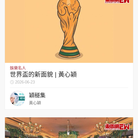
娛樂名人
世界盃的新面貌 | 黃心穎
2026-06-23
穎穟集
黃心穎