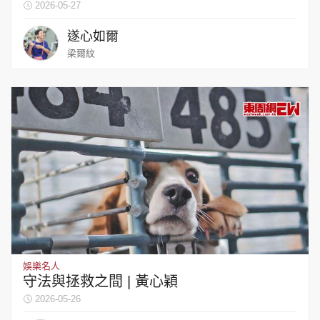
2026-05-27
遂心如爾
梁爾紋
娛樂名人
守法與拯救之間 | 黃心穎
2026-05-26