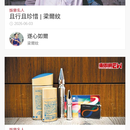
娛樂名人
且行且珍惜 | 梁爾紋
2026-06-03
遂心如爾
梁爾紋
娛樂名人