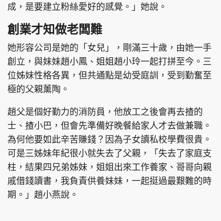
成，是要建立粉絲愛好的感覺。」她說。
創業才知做老闆難
她形容公司是她的「女兒」，剛滿三十歲，由她一手
創立，與妹妹趙小鳳、姐姐趙小玲一起打拼至今。三
位姊妹性格各異，但共通點是幼受庭訓，受到勤奮至
極的父親薰陶。
趙父是個好勤力的消防員，他放工之後會再去揸的
士、揸小巴，但會先準備好晚餐給家人才去做兼職。
為何他要如此辛苦賺錢？因為子女讀私校學費很貴。
可是三姊妹年紀很小就失去了父親，「失去了家庭支
柱，結果四兄弟姊妹，姐姐出來工作養家、哥哥向親
戚借錢讀書，我負責供養妹妹，一起挺過最艱難的時
期。」趙小燕說。