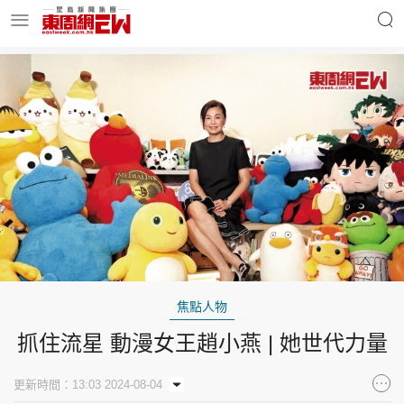
明星名人
時事財經
東周Ladies
優享生活
東周食玩通
會員活動
焦點人物
抓住流星 動漫女王趙小燕 | 她世代力量
玄學靈異
東周專欄
更新時間：13:03 2024-08-04