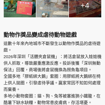
+4
動物作獎品變成虐待動物遊戲
這數十年來內地城市不斷發生以動物作獎品的虐待遊
戲。
2026年深圳「活體夾倉鼠機」：將活倉鼠放入娃娃機
供人抓取，導致嚴重應激反應。投訴後獲「深圳無動
保法」回覆，商場後將倉鼠機換為撈魚龜項目。
全國多地「膠紙綁大鵝」套圈：用膠紙將大鵝綁在椅
上供人拋圈，引發虐待爭議。贏家常因不知如何處理
而棄養。
多地小動物套圈：貓、狗、兔等被塞進狹小鐵籠，在
酷暑下缺水缺糧，動物常患皮膚病，存活堪憂。