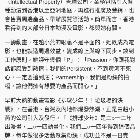
（Intellectual Property）管理公司，業務包括引入各
種動漫到香港以至亞洲地區，再進行推廣及營銷，也
會售賣周邊產品、舉辦展覽等活動。簡單而言，香港
看得到的大部分日本動漫及電影，都與她有關。
一齣動畫，在趙小燕的眼裏不是平面的，她既成為電
影，也能製造周邊效益，變成線上與線下同步。談到
工作原則，她謹守幾個「P」：「Passion，你跟我對
話都感受到熱情；我們的Persistent，不到黃河不死
心，一定要追到底；Partnership，我們是粉絲的拍
檔，讓他們擁有想要的產品而開心。」
早前大熱的動畫電影《排球少年！！垃圾場的決
戰》，在香港、台灣及內地都爆發熱潮，正是由趙小
燕的公司引入及發行，「《排球少年》是二○一二年
出漫畫，二○一四動畫化。我們二○一四年得到這個品
牌，每年做很多活動聚集粉絲，成功並不是一日完