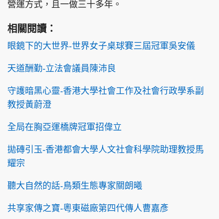
營運方式，且一做三十多年。
相關閱讀：
眼鏡下的大世界-世界女子桌球賽三屆冠軍吳安儀
天道酬勤-立法會議員陳沛良
守護暗黑心靈-香港大學社會工作及社會行政學系副
教授黃蔚澄
全局在胸亞運橋牌冠軍招偉立
拋磚引玉-香港都會大學人文社會科學院助理教授馬
耀宗
聽大自然的話-鳥類生態專家關朗曦
共享家傳之寶-粵東磁廠第四代傳人曹嘉彥