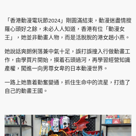
集團旗下品牌
「香港動漫電玩節2024」剛圓滿結束，動漫迷盡情搜
羅心頭好之餘，未必人人知道，香港有位「動漫女
王」，她並非動畫人物，而是活脫脫的港女趙小燕。
東周刊
cazbuyer
東Touch
她說話爽朗俐落兼中氣十足，誤打誤撞入行做動畫工
作，由學買片開始，摸着石頭過河，再學習經營知識
產權，闖進一向男尊女卑的日本動漫世界。
PCM 電腦廣場
星島頭條
星島日報
一路上她靠着勤奮變通，抓住生命中的流星，打造了
自己的動畫王國。
頭條日報
星島環球
The Standard
親子王
Oh!爸媽
JobMarket