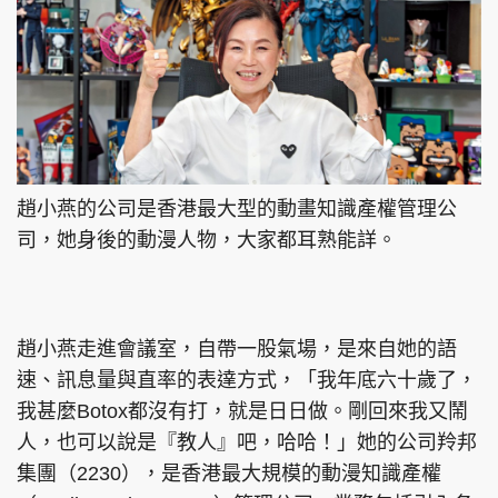
頭條搵工
EDUPLUS
關於我們
使用條款
趙小燕的公司是香港最大型的動畫知識產權管理公
司，她身後的動漫人物，大家都耳熟能詳。
聯絡我們
版權及免責聲明
隱私政策聲明
趙小燕走進會議室，自帶一股氣場，是來自她的語
Copyright © 東周網 版權所有 . 不得轉載
速、訊息量與直率的表達方式，「我年底六十歲了，
©Eastweek.com.hk. All rights reserved.
我甚麼Botox都沒有打，就是日日做。剛回來我又鬧
人，也可以說是『教人』吧，哈哈！」她的公司羚邦
集團（2230），是香港最大規模的動漫知識產權