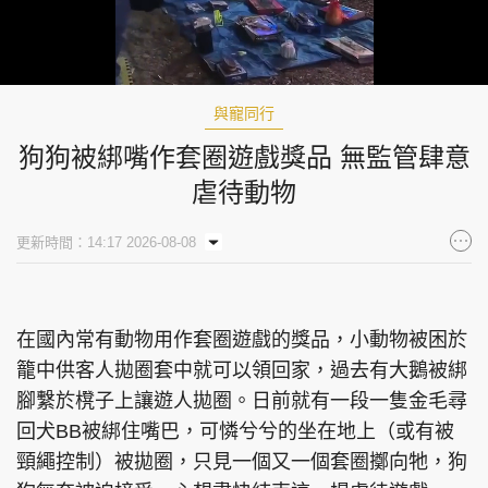
Loaded
:
Unmute
100.00%
與寵同行
狗狗被綁嘴作套圈遊戲獎品 無監管肆意
虐待動物
更新時間：14:17 2026-08-08
在國內常有動物用作套圈遊戲的獎品，小動物被困於
籠中供客人拋圈套中就可以領回家，過去有大鵝被綁
腳繫於櫈子上讓遊人拋圈。日前就有一段一隻金毛尋
回犬BB被綁住嘴巴，可憐兮兮的坐在地上（或有被
頸繩控制）被拋圈，只見一個又一個套圈擲向牠，狗