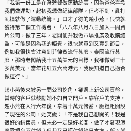
「我第一份工是在澄碧邨做運動統籌，因為爸爸喜歡
我們做運動，起初我想做紀律部隊，但考不到，亂打
亂撞就做了運動統籌。」口才了得的趙小燕，很快就
獲得第二個工作機會，「八八年八月八日加入一間買
片公司，做了三年，老闆便升我做市場推廣及收購總
監，可能是因為我的觸覺，很快就買到又賣到節目，
例如我很快會注意到菲律賓流行甚麼、泰國流行甚
麼，那時老闆給我十五萬美元的目標，我卻做到三十
多萬美元，當年花紅五六萬港元，我便知道自己適合
做這行。」
趙小燕後來被另一間公司挖角，卻遇上新公司賣盤，
當時的客戶就鼓勵她不如自立門戶。靠客戶的支持，
趙小燕在入行六年後，拿着十萬元儲蓄，膽粗粗開設
了現在的公司，她笑說：「不是我自己想開的！我是
很好的銷售員，但未必一定是好老闆，做了才發現怎