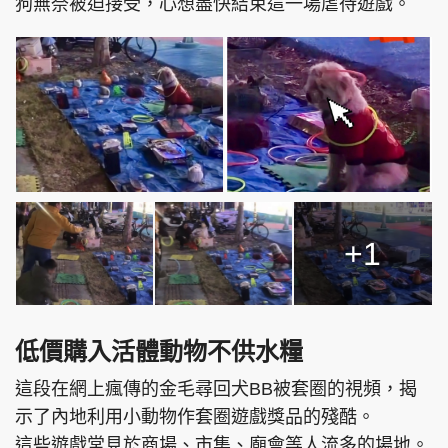
狗無奈被迫接受，心想盡快結束這一場虐待遊戲。
+1
低價購入活體動物不供水糧
這段在網上瘋傳的金毛尋回犬BB被套圈的視頻，揭
示了內地利用小動物作套圈遊戲獎品的殘酷。
這些遊戲常見於商場、市集、廟會等人流多的場地。