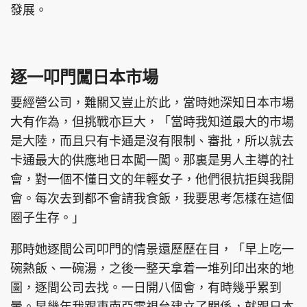
發展。
逐一叩門闖日本市場
要經營公司，難關又豈止於此，當時她深知日本市場
大有作為，但挑戰亦巨大，「當時我知道最大的市場
是大陸，而且只有卡通是沒有限制、審批，所以就去
卡通最大的供應地日本闖一闖。那裏是男人主導的社
會，對一個不懂日文的年輕女子，他們很抗拒與我開
會。每次去到都不會請我食飯，我要思考怎樣在這個
圈子生存。」
那時她逐間公司叩門的情景還歷歷在目，「早上吃一
碗熱飯、一碗湯，之後一整天拿着一堆列印出來的地
圖，逐間公司去找。一日開八個會，有時幾乎累到
暈。早幾年我跟東南亞電視台建立了關係，就跟日本