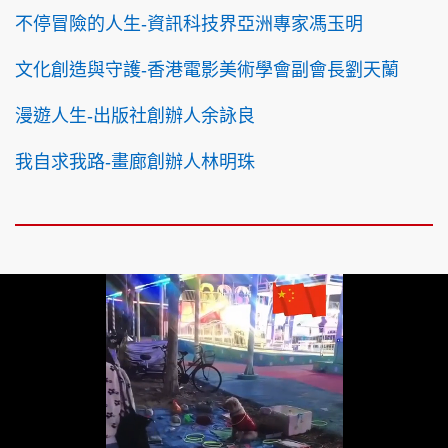
不停冒險的人生-資訊科技界亞洲專家馮玉明
文化創造與守護-香港電影美術學會副會長劉天蘭
漫遊人生-出版社創辦人余詠良
我自求我路-畫廊創辦人林明珠