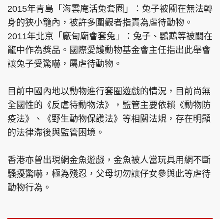
2015年青島「海雲庵活兔套圈」：兔子被關在無法轉
身的狹小籠內，被許多圍觀者指責為虐待動物。
2011年北京「廠甸廟會套兔」：兔子、鸚鵡等被關在
籠中作為獎品。國際愛護動物基金會主任指出此舉會
讓兔子受驚嚇，屬虐待動物。
目前中國內地以動物進行套圈遊戲的情況，目前尚無
全國性的《反虐待動物法》，監管主要依賴《動物防
疫法》、《野生動物保護法》等相關法規，存在明顯
的法律滯後與監管困境。
香港亦曾出現網金魚遊戲，金魚被人當玩具用網不斷
騷擾驚嚇，極為殘忍，父母切勿讓仔女參與此等虐待
動物行為。