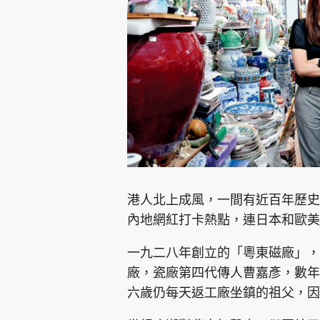
集團旗下品牌
東周刊
cazbuyer
東Touch
港人北上成風，一間有近百年歷史
內地網紅打卡熱點，連日本和歐
Oh!爸媽
JobMarket
頭條搵工
一九二八年創立的「粵東磁廠」，
廠，瓷廠第四代傳人曹嘉彥，數年
關於我們
聯絡我們
隱私政策聲明
使用條
六歲仍每天返工廠坐鎮的祖父，