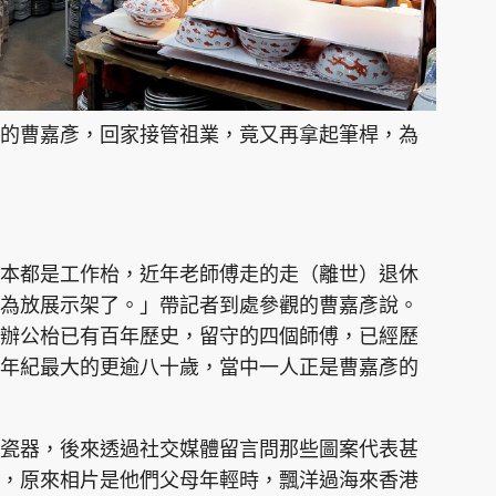
的曹嘉彥，回家接管祖業，竟又再拿起筆桿，為
本都是工作枱，近年老師傅走的走（離世）退休
為放展示架了。」帶記者到處參觀的曹嘉彥說。
辦公枱已有百年歷史，留守的四個師傅，已經歷
年紀最大的更逾八十歲，當中一人正是曹嘉彥的
瓷器，後來透過社交媒體留言問那些圖案代表甚
，原來相片是他們父母年輕時，飄洋過海來香港