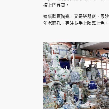
摸上門尋寶。
這裏既賣陶瓷，又是瓷器廠，最妙
年老面孔，專注為手上陶瓷上色，