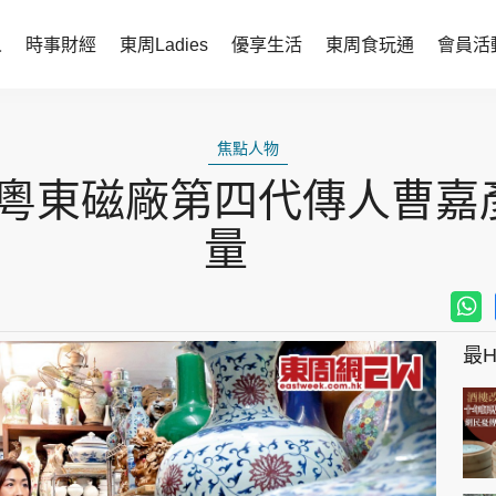
人
時事財經
東周Ladies
優享生活
東周食玩通
會員活
時事財經
東周Ladies
焦點人物
時事直擊
談情說性
粵東磁廠第四代傳人曹嘉彥
財經智庫
時尚生活
量
焦點人物
健康醫美
她世代力量
卓越女性
最Hi
會員活動
玄學靈異
周JETSO
東勝運程
智富天下 李居明