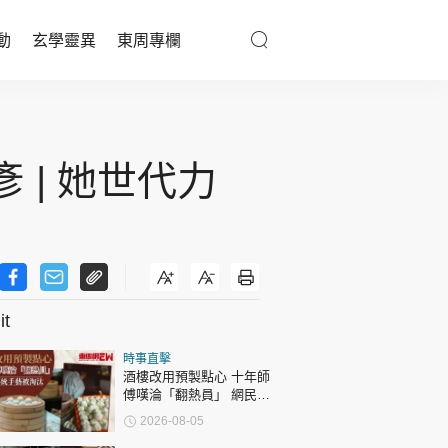
動
玄學靈異
東周專欄
優享生活
醫療百科
 | 她世代力
親子天地
與寵同行
t
東周專欄
時事直擊
娛樂名人
酒樓改用預製點心 十年師
傅嘆淪「翻熱員」 網民憂
文化藝術
傳統手藝被淘汰
2026-08-05