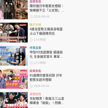
時政財經
娛樂焦點
陳欣健孖年輕索女煙韌︱
健康生活
娛樂圈不乏「父女戀」
「爺孫戀」 年齡差距最大
2026-08-04
飲食旅遊
達51歲 最受矚目有李龍
基謝賢
親子天地
4歲浴室歌王飆高音唱富
士山下痛過陳奕迅
17小時前
時事直擊
甲型H3流感爆發 極速惡
化 全身器官發炎 專家：
環球
The Standard
親子王
持續高燒要立即求醫
17小時前
娛樂焦點
81歲陳欣健覓初戀 孖年
輕索女超市煙韌
2026-08-04
轉載 ©Eastweek.com.hk. All rights reserved.
談情說性
世紀賤男！軟飯王三山凌
輝專食「姐姐」！閃婚未
夠一年身痕偷食人妻女星