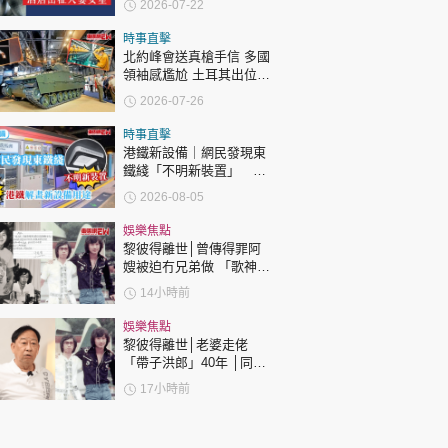
2026-07-22
酒店爆房出征
時事直擊
北約峰會送真槍手信 多國
領袖感尷尬 土耳其出位招
宣示軍工野心 | 國際解碼
2026-07-26
時事直擊
港鐵新設備｜網民發現東
鐵綫「不明新裝置」 港
鐵解畫新設備用途
2026-08-05
娛樂焦點
黎彼得離世│曾傳得罪阿
嫂被迫冇兄弟做 「歌神」
許冠傑親筆撰寫悼念忘友
14小時前
娛樂焦點
黎彼得離世│老婆走佬
「帶子洪郎」40年 │同許
冠傑聯手合作《浪子心
17小時前
聲》成經典 合作7年拆夥