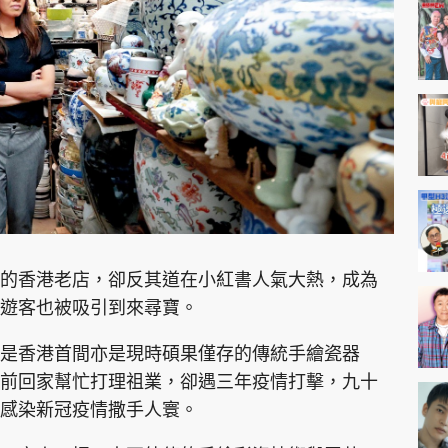
神機妙算 李丞責
緣來有理 麥玲玲
鬼靈精怪 威師兄
PCM 電腦廣場
星島頭條
星島日報
頭條日報
星島
的香港老店，卻反其道在小紅書人氣大熱，成為
美遊客也被吸引到來尋寶。
EDUPLUS
是香港首間亦是現時碩果僅存的傳統手繪瓷器
前回家幫忙打理祖業，卻遇三年疫情打擊，九十
款
版權及免責聲明
Copyright © 東周網 版權所有 . 不得
因感染新冠疫情撒手人寰。