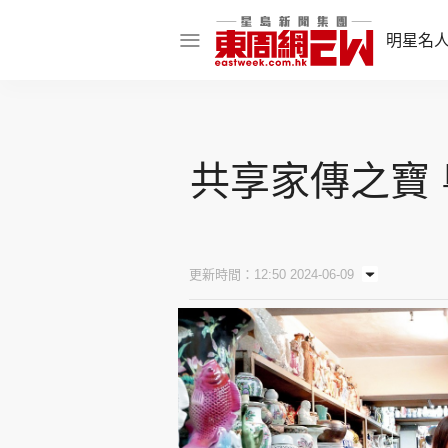
明星名
明星名人
娛樂焦點
共享家傳之寶 
話題人物
東姑熱話
更新時間：12:50 2024-06-09
東周食玩通
樂在灣區
東
飲食玩樂