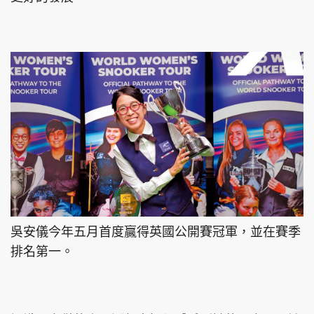
頭條搵工
EDUPLUS
關於我們
使用條款
聯絡我們
版權及免責聲明
隱私政策聲明
吳安儀今年五月首度贏得英國公開賽冠軍，並在賽季
Copyright © 東周網 版權所有 . 不得轉載
©Eastweek.com.hk. All rights reserved.
排名第一。