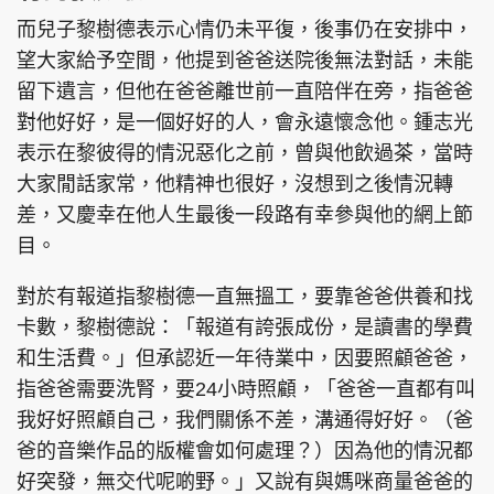
而兒子黎樹德表示心情仍未平復，後事仍在安排中，
望大家給予空間，他提到爸爸送院後無法對話，未能
留下遺言，但他在爸爸離世前一直陪伴在旁，指爸爸
對他好好，是一個好好的人，會永遠懷念他。鍾志光
表示在黎彼得的情況惡化之前，曾與他飲過茶，當時
大家閒話家常，他精神也很好，沒想到之後情況轉
差，又慶幸在他人生最後一段路有幸參與他的網上節
目。
對於有報道指黎樹德一直無搵工，要靠爸爸供養和找
卡數，黎樹德說：「報道有誇張成份，是讀書的學費
和生活費。」但承認近一年待業中，因要照顧爸爸，
指爸爸需要洗腎，要24小時照顧，「爸爸一直都有叫
我好好照顧自己，我們關係不差，溝通得好好。（爸
爸的音樂作品的版權會如何處理？）因為他的情況都
好突發，無交代呢啲野。」又說有與媽咪商量爸爸的