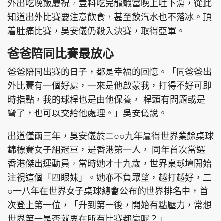
外出吃晚飯慶祝，豈料吃完龍蝦當晚上吐下瀉，從此
知道出外比賽要注意飲食，甚至飲汽水也不落冰。頂
着肚痛比賽，吳安儀仍殺入決賽，取得亞軍。
爸爸陪同比賽最放心
爸爸陪同出賽的日子，都是幸福的回憶。「同爸爸出
外比賽有一個好處，一來是他啟蒙我，打得不好可即
時指點，我的球桿也是由他保養， 桿頭有問題或是
彎了，也可以交給他處理。」吳安儀說。
出道僅兩三年，吳安儀於二○○九年贏得世界業餘桌球
錦標賽女子組冠軍，是香港第一人， 同年首次當選
香港傑出運動員，當時她才十九歲，世界桌球壇開始
注視這個「四眼妹」。她亦不負眾望，越打越好，二
○一八年在世界女子桌球總會公布的世界排名中，首
次登上第一位，「升到第一後，開始有點壓力，常想
世界第一是否就要在所有比賽都贏呢？」