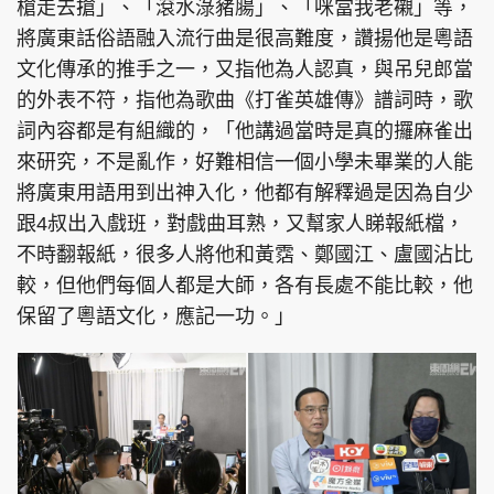
槍走去搶」、「滾水淥豬腸」、「咪當我老襯」等，
將廣東話俗語融入流行曲是很高難度，讚揚他是粵語
文化傳承的推手之一，又指他為人認真，與吊兒郎當
的外表不符，指他為歌曲《打雀英雄傳》譜詞時，歌
詞內容都是有組織的，「他講過當時是真的攞麻雀出
來研究，不是亂作，好難相信一個小學未畢業的人能
將廣東用語用到出神入化，他都有解釋過是因為自少
跟4叔出入戲班，對戲曲耳熟，又幫家人睇報紙檔，
不時翻報紙，很多人將他和黃霑、鄭國江、盧國沾比
較，但他們每個人都是大師，各有長處不能比較，他
保留了粵語文化，應記一功。」