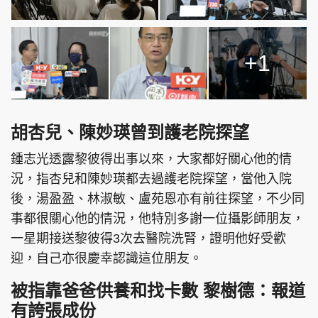
+1
胡杏兒、陳妙瑛曾到護老院探望
鍾志光透露黎彼得出事以來，大家都好關心他的情
況，指杏兒和陳妙瑛都去過護老院探望，當他入院
後，湯盈盈、林淑敏、盧苑恩亦有前往探望，不少同
事都很關心他的情況，他特別多謝一位攝影師朋友，
一星期接送黎彼得3次去醫院洗腎，證明他好受歡
迎，自己亦很慶幸認識這位朋友。
被指靠爸爸供養和找卡數 黎樹德：報道
有誇張成份