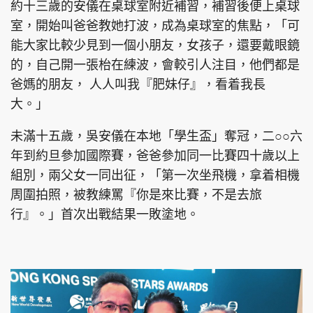
約十三歲的安儀在桌球室附近補習，補習後便上桌球
室，開始叫爸爸教她打波，成為桌球室的焦點，「可
能大家比較少見到一個小朋友，女孩子，還要戴眼鏡
的，自己開一張枱在練波，會較引人注目，他們都是
爸媽的朋友， 人人叫我『肥妹仔』，看着我長
大。」
未滿十五歲，吳安儀在本地「學生盃」奪冠，二○○六
年到約旦參加國際賽，爸爸參加同一比賽四十歲以上
組別，兩父女一同出征，「第一次坐飛機，拿着相機
周圍拍照，被教練罵『你是來比賽，不是去旅
行』。」首次出戰結果一敗塗地。