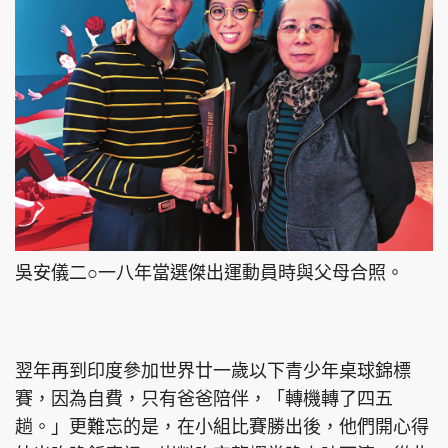
吳安儀二○一八年當選傑出運動員時與父母合照。
翌年再到印度參加世界廿一歲以下青少年桌球錦標
賽，因為自費，只有爸爸陪伴，「轉機轉了四五
趟。」更難忘的是，在小組比賽勝出後，他們開心得