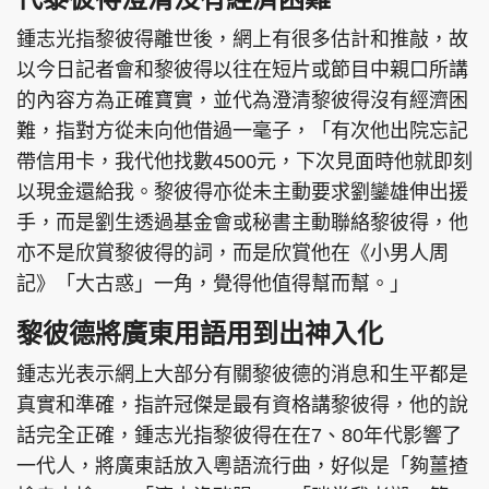
鍾志光指黎彼得離世後，網上有很多估計和推敲，故
以今日記者會和黎彼得以往在短片或節目中親口所講
的內容方為正確寶實，並代為澄清黎彼得沒有經濟困
難，指對方從未向他借過一毫子，「有次他出院忘記
帶信用卡，我代他找數4500元，下次見面時他就即刻
以現金還給我。黎彼得亦從未主動要求劉鑾雄伸出援
手，而是劉生透過基金會或秘書主動聯絡黎彼得，他
亦不是欣賞黎彼得的詞，而是欣賞他在《小男人周
記》「大古惑」一角，覺得他值得幫而幫。」
黎彼德將廣東用語用到出神入化
鍾志光表示網上大部分有關黎彼德的消息和生平都是
真實和準確，指許冠傑是最有資格講黎彼得，他的說
話完全正確，鍾志光指黎彼得在在7、80年代影響了
一代人，將廣東話放入粵語流行曲，好似是「夠薑揸