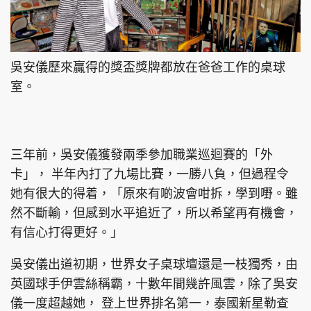
吳安儀歷來贏得的獎盃獎牌都放在爸爸工作的桌球
室。
三年前，吳安儀獲發兩季參加職業巡迴賽的「外
卡」， 半年內打了九場比賽，一勝八負，但過程令
她有很大的得着，「原來有啲波會咁拆，學到嘢。雖
然不斷輸，但感到水平追近了，所以希望再有機會，
有信心打得更好。」
吳安儀出道初期，世界女子桌球壇還是一枝獨秀，由
英國球手伊雲絲稱霸，十數年間幾許風雲，除了吳安
儀一度超越她， 登上世界排名第一，泰國新星勒查