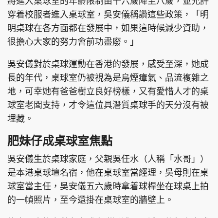
將進入桌球室的年齡限制由十六歲降至八歲，並允許
穿着校服者進入桌球室，吳安儀稱讚這些政策，「明
明桌球在各方面都在發展中，如果這時候減少資助，
很擔心大家的努力會前功盡廢。」
吳安儀對於桌球運動在香港的發展，感受至深，她成
長的年代，桌球室仍被視為是烏煙瘴氣、品流複雜之
地，可幸她有爸爸樹立良好榜樣，又有愛惜人才的桌
球室老闆支持，才令這位具潛質桌球手的天分沒有被
埋藏。
肥妹仔成桌球室焦點
吳安儀生於桌球家庭，父親吳任水（人稱「水哥」）
是本港桌球壇名宿，他在桌球室當經理，吳母則在桌
球室當主任，吳安儀五六歲時拿着球桿坐在球桌上拍
的一幀照片，至今還掛在桌球室的牆壁上。