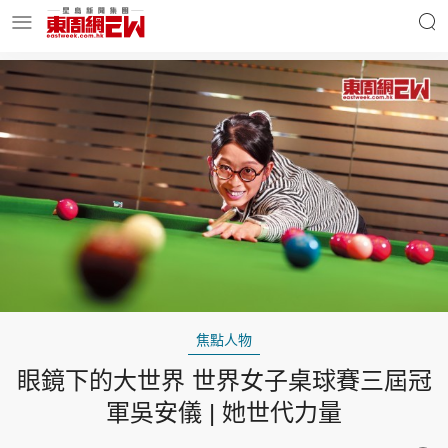
明星名人
時事財經
東周Ladies
優享生活
東周食玩通
會員活動
焦點人物
眼鏡下的大世界 世界女子桌球賽三屆冠
玄學靈異
東周專欄
軍吳安儀 | 她世代力量