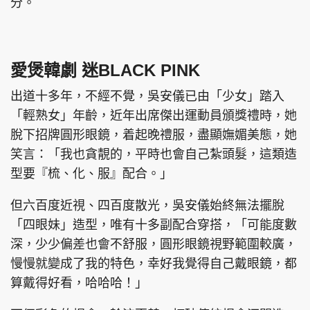
分。
愛煲韓劇 迷BLACK PINK
出道十多年，不經不覺，吳安儀已由「少女」踏入
「輕熟女」年齡，近年出席傑出運動員頒獎禮時，她
脫下招牌圓形眼鏡，着起晚禮服，盡顯嫵媚美態，她
笑言：「我也貪靚的，平時也會自己紮頭髮，這類造
型要『梳、化、服』配合。」
但六百度近視、四百度散光，吳安儀始終無法擺脫
「四眼妹」造型，唯有十多副配合穿搭，「可能度數
深，少少偏差也會不舒服，圓形眼鏡視野範圍較廣，
慢慢就變成了我的特色，幸好我覺得自己戴眼鏡，都
算戴得好看，哈哈哈！」