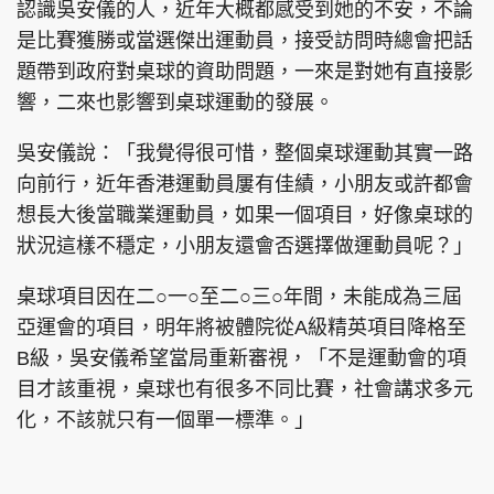
認識吳安儀的人，近年大概都感受到她的不安，不論
是比賽獲勝或當選傑出運動員，接受訪問時總會把話
題帶到政府對桌球的資助問題，一來是對她有直接影
響，二來也影響到桌球運動的發展。
吳安儀說：「我覺得很可惜，整個桌球運動其實一路
向前行，近年香港運動員屢有佳績，小朋友或許都會
想長大後當職業運動員，如果一個項目，好像桌球的
狀況這樣不穩定，小朋友還會否選擇做運動員呢？」
桌球項目因在二○一○至二○三○年間，未能成為三屆
亞運會的項目，明年將被體院從A級精英項目降格至
B級，吳安儀希望當局重新審視，「不是運動會的項
目才該重視，桌球也有很多不同比賽，社會講求多元
化，不該就只有一個單一標準。」