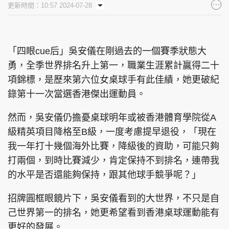
更新時間：10:57 2024-07-28
集團旗下品牌
「四眼cue后」吳安儀在剛過去的一個賽季狀態大
勇，全季世界排名升上第一，職業生涯累計贏得二十
東周刊
cazbuyer
東Touch
項錦標，是歷來第六位女桌球手有此佳績，她更破紀
錄第十一次當選香港傑出運動員。
然而，吳安儀仍擔憂桌球明年或被香港體育學院從A
PCM 電腦廣場
星島頭條
星島日報
級精英項目降格至B級，一度考慮提早退役，「現在
我一年打十幾個海外比賽，降級後的資助，可能只夠
打兩個，到時比賽減少，肯定保持不到排名，連帶我
的水平是否還能夠保持，跟其他球手競爭呢？」
頭條日報
星島環球
The Standard
招牌圓框眼鏡片下，吳安儀看到的大世界，不只是自
己世界第一的排名，她更希望看到香港桌球運動能有
更好的發展。
親子王
Oh!爸媽
JobMarket