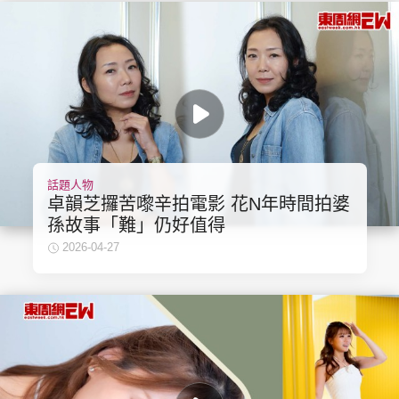
話題人物
卓韻芝攞苦嚟辛拍電影 花N年時間拍婆
孫故事「難」仍好值得
2026-04-27