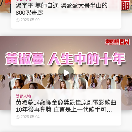
湯宇平 無師自通 湯盈盈大哥半山的
800呎畫廊
2026-05-09
話題人物
黃淑蔓14歲獲金像獎最佳原創電影歌曲
10年後再奪獎 直言是上一代歌手可叫
「師姐」
2026-05-04