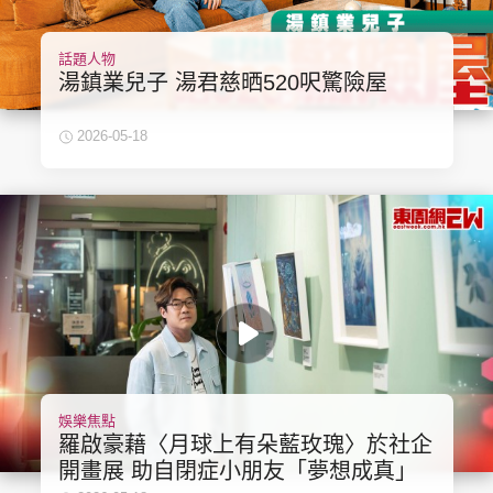
話題人物
湯鎮業兒子 湯君慈晒520呎驚險屋
2026-05-18
娛樂焦點
羅啟豪藉〈月球上有朵藍玫瑰〉於社企
開畫展 助自閉症小朋友「夢想成真」