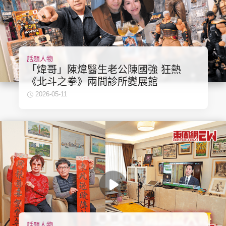
話題人物
「煒哥」陳煒醫生老公陳國強 狂熱
《北斗之拳》兩間診所變展館
2026-05-11
話題人物