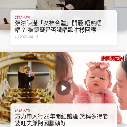
話題人物
蔡潔陳瀅「女神合體」開騷 唔熟唔
唱？ 被懷疑是否識唱歌咁樣回應
2026-04-13
話題人物
方力申入行26年開紅館騷 笑稱多得老
婆旺夫兼阿囡腳頭好