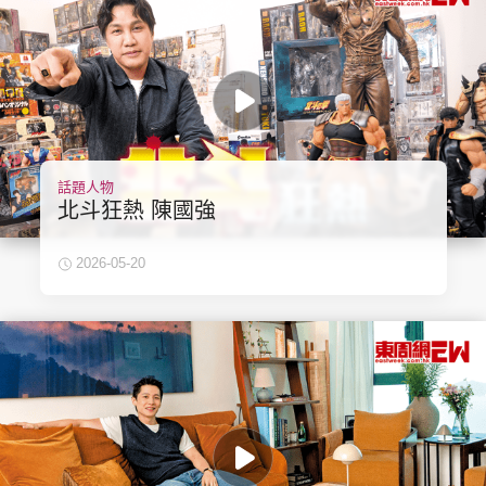
頭條搵工
EDUPLUS
話題人物
關於我們
使用條款
北斗狂熱 陳國強
聯絡我們
版權及免責聲明
2026-05-20
隱私政策聲明
Copyright © 東周網 版權所有 . 不得轉載
©Eastweek.com.hk. All rights reserved.