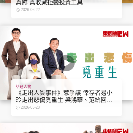
真跡 真收藏拒變投資工具
集團旗下品牌
2026-06-22
東周刊
cazbuyer
東Touch
PCM 電腦廣場
星島頭條
星島日報
話題人物
《走出人質事件》惹爭議 倖存者易小
玲走出悲傷覓重生 梁鴻華、范統回應
頭條日報
星島環球
The Standard
「人血饅頭」指控
2026-05-28
親子王
Oh!爸媽
JobMarket