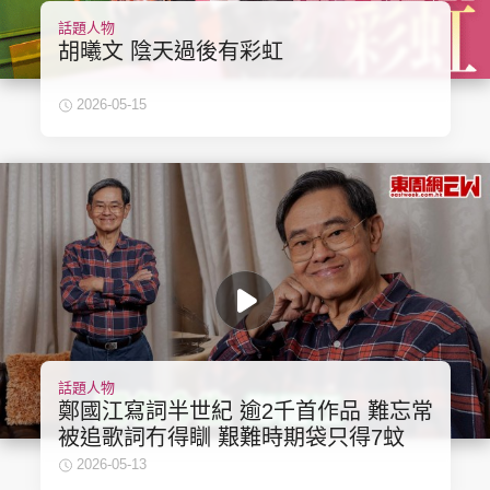
話題人物
胡曦文 陰天過後有彩虹
2026-05-15
話題人物
鄭國江寫詞半世紀 逾2千首作品 難忘常
被追歌詞冇得瞓 艱難時期袋只得7蚊
2026-05-13