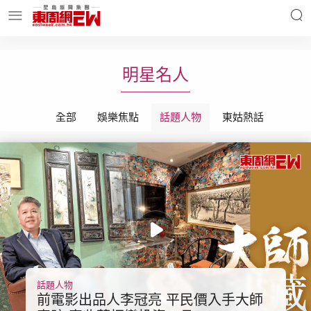
明星名人
時事財經
明星名人
全部
娛樂焦點
話題人物
東姑熱話
東周Ladies
優享生活
東周食玩通
會員活動
玄學靈異
東周專欄
話題人物
前電影出品人李冠亮 平民價入手大師