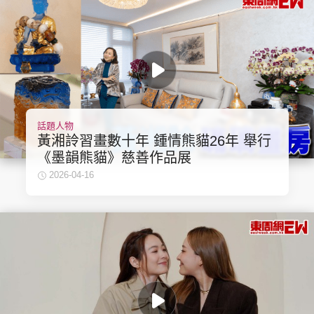
話題人物
黃湘詅習畫數十年 鍾情熊貓26年 舉行
《墨韻熊貓》慈善作品展
2026-04-16