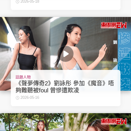
2026-05-18
話題人物
《聲夢傳奇2》劉詠彤 參加《魔音》唔
夠難聽被foul 曾慘遭欺凌
2026-05-16