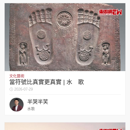
文化藝術
當符號比真實更真實 | 水 歌
2026-07-29
半哭半笑
水歌