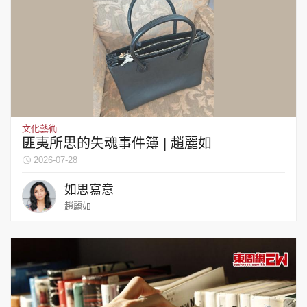
文化藝術
匪夷所思的失魂事件簿 | 趙麗如
2026-07-28
如思寫意
趙麗如