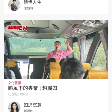
慧悟人生
沈慧林
文化藝術
颱風下的專業 | 趙麗如
2026-08-04
如思寫意
趙麗如