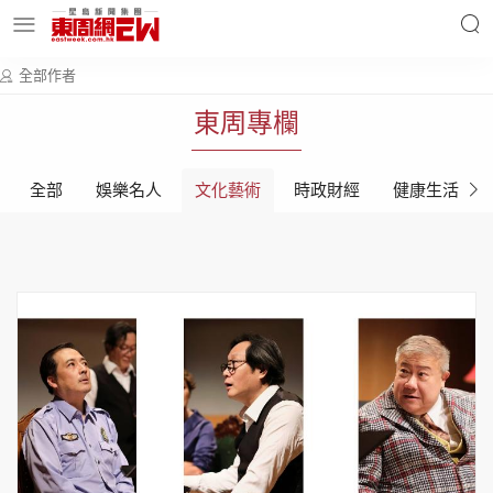
全部作者
明星名人
時事財經
東周專欄
全部
娛樂名人
文化藝術
時政財經
健康生活
東周Ladies
優享生活
東周食玩通
會員活動
玄學靈異
東周專欄