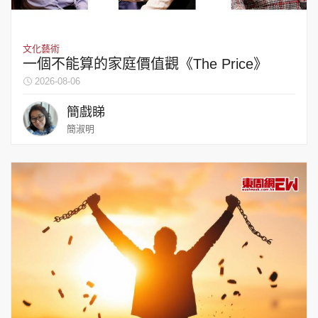
集團旗下品牌
文化藝術
一個不能算的家庭價值觀《The Price》
2026-08-06
東周刊
cazbuyer
東Touch
簡戲睇
簡淑明
PCM 電腦廣場
星島頭條
星島日報
頭條日報
星島環球
The Standard
親子王
Oh!爸媽
JobMarket