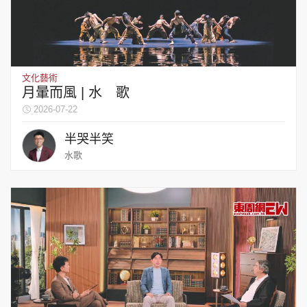
文化藝術
月暈而風 | 水 歌
2026-07-22
半哭半笑
水歌