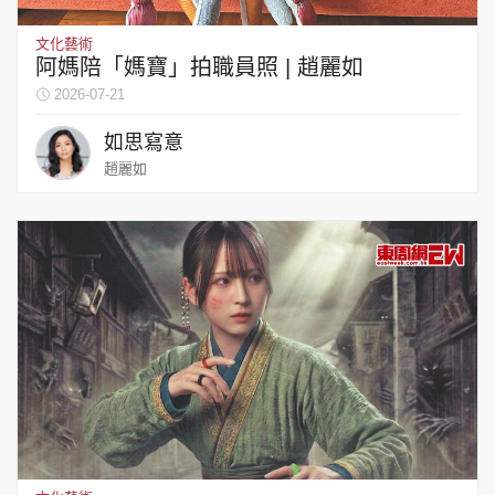
文化藝術
阿媽陪「媽寶」拍職員照 | 趙麗如
2026-07-21
如思寫意
趙麗如