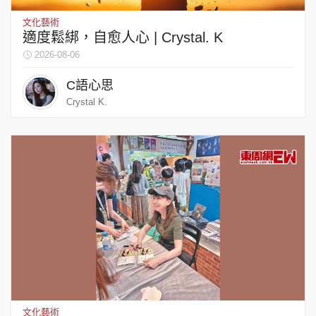
文化藝術
適度鬆綁，自愈人心 | Crystal. K
2026-08-06
頭條搵工
EDUPLUS
C語心思
Crystal K.
關於我們
使用條款
聯絡我們
版權及免責聲明
隱私政策聲明
Copyright © 東周網 版權所有 . 不得轉載
©Eastweek.com.hk. All rights reserved.
文化藝術