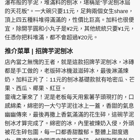
瀑布般的芋泥，堆滿料的刨冰，堪稱是“芋泥刨冰屆
的天花板”。一大碗只要11元，足夠兩個女生share，
頂上四五種料堆得滿滿的，性價比巨高。加料也很便
宜，除開芋圓和小丸子是¥2元，其他統統只要¥1元，
任憑你把料堆滿，都不會超過¥20元。
推介菜單 | 招牌芋泥刨冰
店內當之無愧的王者，就是這款招牌芋泥刨冰，冰磚
都是手工做的，老版碎冰機滋滋碎冰，最後淋滿煉
奶，加料正片了：11元的刨冰基礎款就有哈密瓜、芒
果、西瓜、椰果、紅豆。
靈魂之筆來了！泥是老板每天用紫薯芋頭現打的，口
感綿柔，綿密的一大勺芋泥往冰上一蓋，香甜的氣息
幽幽傳來，最後再撒上香氣滿滿的花生碎，這碗芋泥
刨冰才算完成了。綿密的冰，內里被煉奶入侵，外頭
被花生碎包圍，每一口都香甜馥郁。整體上甜度適