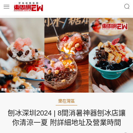
明星名人
時事財經
東周Ladies
優享生活
東周食玩通
會員活動
樂在灣區
刨冰深圳2024 | 8間消暑神器刨冰店讓
玄學靈異
東周專欄
你清涼一夏 附詳細地址及營業時間