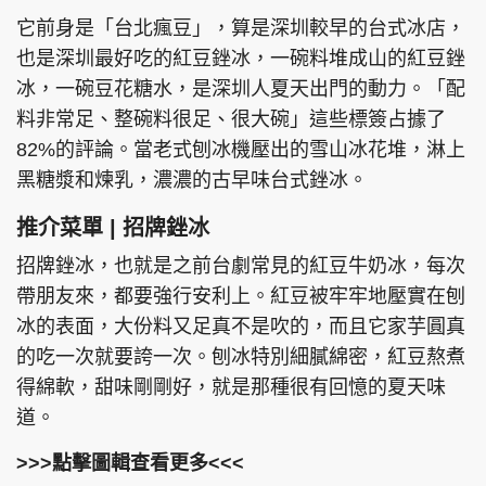
它前身是「台北瘋豆」，算是深圳較早的台式冰店，
也是深圳最好吃的紅豆銼冰，一碗料堆成山的紅豆銼
冰，一碗豆花糖水，是深圳人夏天出門的動力。「配
料非常足、整碗料很足、很大碗」這些標簽占據了
82%的評論。當老式刨冰機壓出的雪山冰花堆，淋上
黑糖漿和煉乳，濃濃的古早味台式銼冰。
推介菜單 | 招牌銼冰
招牌銼冰，也就是之前台劇常見的紅豆牛奶冰，每次
帶朋友來，都要強行安利上。紅豆被牢牢地壓實在刨
冰的表面，大份料又足真不是吹的，而且它家芋圓真
的吃一次就要誇一次。刨冰特別細膩綿密，紅豆熬煮
得綿軟，甜味剛剛好，就是那種很有回憶的夏天味
道。
>>>點擊圖輯查看更多<<<