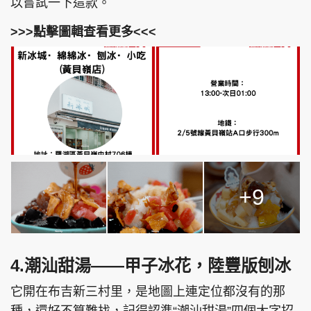
以嘗試一下這款。
>>>點擊圖輯查看更多<<<
+9
4.潮汕甜湯——甲子冰花，陸豐版刨冰
它開在布吉新三村里，是地圖上連定位都沒有的那
種，還好不算難找，記得認準“潮汕甜湯”四個大字招