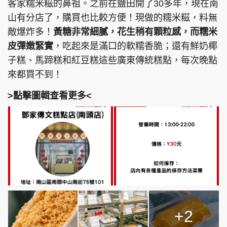
客家糯米糍的鼻祖。之前在鹽田開了30多年，現在南
山有分店了，購買也比較方便！現做的糯米糍，料無
敵爆炸多！
黃糖非常細膩，花生稍有顆粒感，而糯米
皮彈嫩緊實
，吃起來是滿口的軟糯香脆；還有鮮奶椰
子糕、馬蹄糕和紅豆糕這些廣東傳統糕點，每次晚點
來都買不到！
>點擊圖輯查看更多<
+2