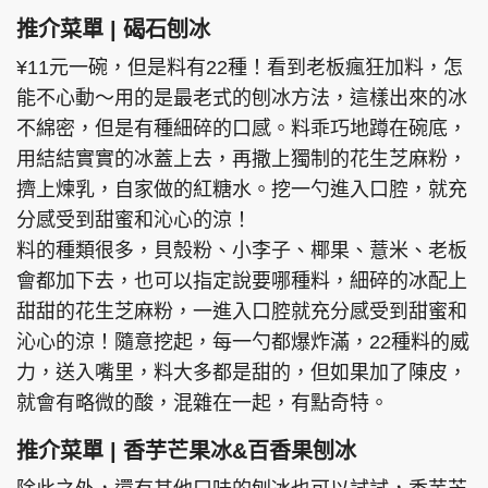
推介菜單 | 碣石刨冰
¥11元一碗，但是料有22種！看到老板瘋狂加料，怎
能不心動～用的是最老式的刨冰方法，這樣出來的冰
不綿密，但是有種細碎的口感。料乖巧地蹲在碗底，
用結結實實的冰蓋上去，再撒上獨制的花生芝麻粉，
擠上煉乳，自家做的紅糖水。挖一勺進入口腔，就充
分感受到甜蜜和沁心的涼！
料的種類很多，貝殼粉、小李子、椰果、薏米、老板
會都加下去，也可以指定說要哪種料，細碎的冰配上
甜甜的花生芝麻粉，一進入口腔就充分感受到甜蜜和
沁心的涼！隨意挖起，每一勺都爆炸滿，22種料的威
力，送入嘴里，料大多都是甜的，但如果加了陳皮，
就會有略微的酸，混雜在一起，有點奇特。
推介菜單 | 香芋芒果冰&百香果刨冰