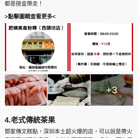
都是按盒帶走！
>點擊圖輯查看更多<
+3
4.老式傳統茶果
鄧家傳文糕點，深圳本土超火爆的店，可以說是帶火