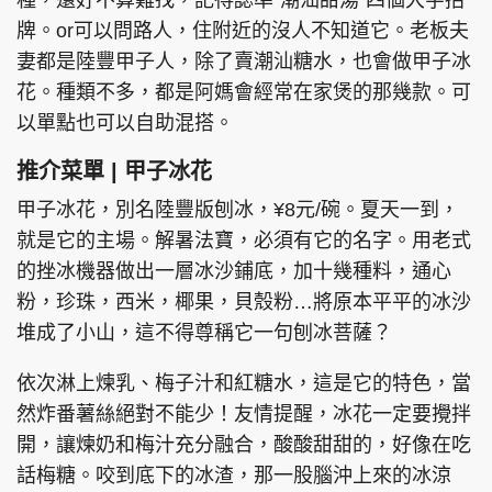
牌。or可以問路人，住附近的沒人不知道它。老板夫
妻都是陸豐甲子人，除了賣潮汕糖水，也會做甲子冰
花。種類不多，都是阿媽會經常在家煲的那幾款。可
以單點也可以自助混搭。
推介菜單 | 甲子冰花
甲子冰花，別名陸豐版刨冰，¥8元/碗。夏天一到，
就是它的主場。解暑法寶，必須有它的名字。用老式
的挫冰機器做出一層冰沙鋪底，加十幾種料，通心
粉，珍珠，西米，椰果，貝殼粉…將原本平平的冰沙
堆成了小山，這不得尊稱它一句刨冰菩薩？
依次淋上煉乳、梅子汁和紅糖水，這是它的特色，當
然炸番薯絲絕對不能少！友情提醒，冰花一定要攪拌
開，讓煉奶和梅汁充分融合，酸酸甜甜的，好像在吃
話梅糖。咬到底下的冰渣，那一股腦沖上來的冰涼