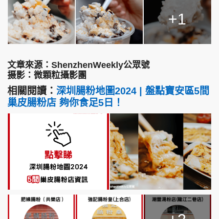
+1
文章來源：ShenzhenWeekly公眾號
摄影：微顆粒攝影團
相關閱讀：
深圳腸粉地圖2024 | 盤點寶安區5間
巢皮腸粉店 夠你食足5日！