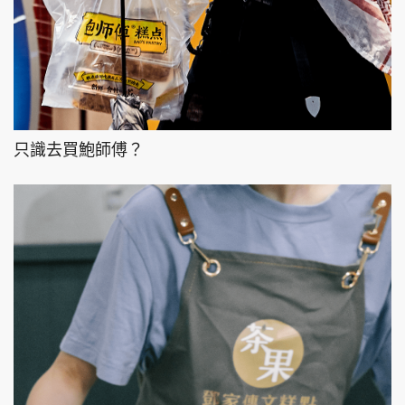
只識去買鮑師傅？