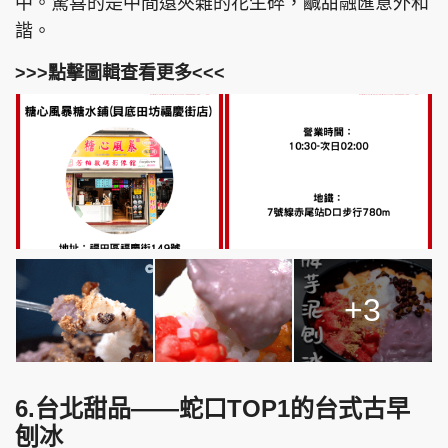
中。驚喜的是中間還夾雜的花生碎，鹹甜融匯意外和
諧。
>>>點擊圖輯查看更多<<<
+3
6.台北甜品——蛇口TOP1的台式古早
刨冰