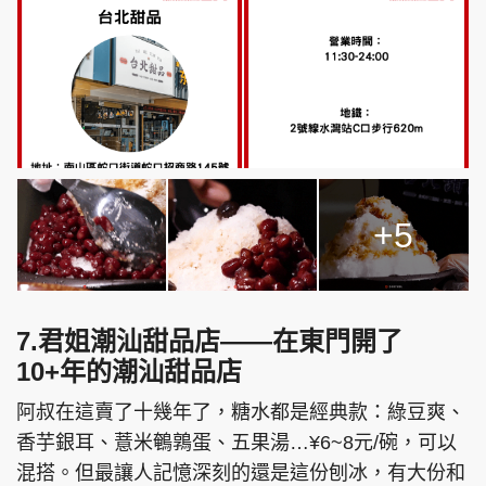
+5
7.君姐潮汕甜品店——在東門開了
10+年的潮汕甜品店
阿叔在這賣了十幾年了，糖水都是經典款：綠豆爽、
香芋銀耳、薏米鵪鶉蛋、五果湯…¥6~8元/碗，可以
混搭。但最讓人記憶深刻的還是這份刨冰，有大份和