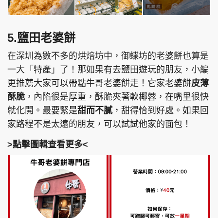
5.鹽田老婆餅
在深圳為數不多的烘焙坊中，御蝶坊的老婆餅也算是
一大「特產」了！那如果有去鹽田遊玩的朋友，小編
更推薦大家可以帶點牛哥老婆餅走！它家老婆餅
皮薄
酥脆
，內陷很是厚重，酥脆夾著軟椰蓉，在嘴里很快
就化開。最要緊是
甜而不膩
，甜得恰到好處。如果回
家路程不是太遠的朋友，可以試試他家的面包！
>點擊圖輯查看更多<