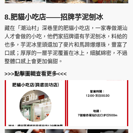
8.肥貓小吃店——招牌芋泥刨冰
藏在「潮汕村」深巷里的肥貓小吃店，一家專做潮汕
人才會做的小吃，他們家招牌還有芋泥刨冰，料給的
也多，芋泥冰里頭還加了麥片和馬蹄爆爆珠，豐富了
口感；厚厚的一層芋泥覆蓋在冰上，細膩綿密，不過
整體口感上會更加偏甜。
>>>點擊圖輯查看更多<<<