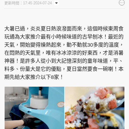
更新時間：17:45 2024-07-24
集團旗下品牌
大暑已過，炎炎夏日熱浪潑面而來，這個時候東周食
玩通為大家推介最有小時候味道的古早刨冰！最近的
東周刊
cazbuyer
東Touch
天氣，開始變得燥熱起來，動不動就30多度的溫度，
在悶熱的天氣里，唯有冰冰涼涼的好東西，才是消暑
神器！是許多人從小到大記憶深刻的童年味道，平、
PCM 電腦廣場
星島頭條
星島日報
料多、份量大是它的優點，夏日當然要食一碗喇！本
期先給大家推介以下8家！
頭條日報
星島環球
The Standard
親子王
Oh!爸媽
JobMarket