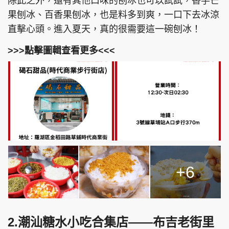
除此之外，還有其他口味的刨冰也可以試試，香芋芒
果刨冰、百香果刨冰，也是料多到爽，一口下去冰涼
直擊心頭。進入夏天，真的很需要這一碗刨冰！
>>>點擊圖輯查看更多<<<
+6
2.潮汕糖水小吃合集店——布吉老街里