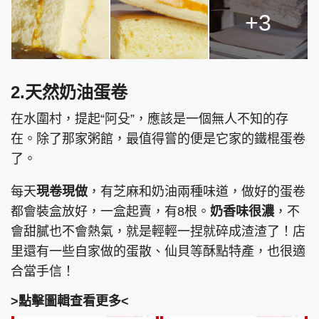
+3
2.天然奶油蛋卷
在水圍村，提起“阿殳”，應該是一個無人不知的存
在。除了那家粥館，最值得嘗的便是它家的鐵棍蛋卷
了。
每天
現卷現做
，有芝麻和奶油兩種味道，做好的蛋卷
都會裝盒放好，一盒起賣，有8根。
奶香味很濃
，不
會甜膩也不會熱氣，就是輕輕一捏就碎成渣渣了！店
里還有一些自家做的蛋散、仙貝等酥點特產，也很適
合當手信！
>點擊圖輯查看更多<