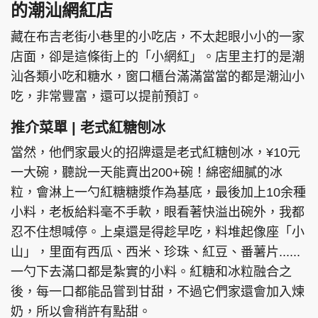
的潮汕網紅店
藏在布吉老街小巷里的小吃店，不太起眼小小的一家
店面，卻是這條街上的「小網紅」。店里主打的是潮
汕各類小吃和糖水，窗口櫃台滿滿當當的都是潮汕小
吃，非常豐富，還可以提前預訂。
推介菜單 | 老式紅糖刨冰
當然，他們家最火的招牌還是老式紅糖刨冰，¥10元
一大碗，聽說一天能賣出200+碗！綿密細膩的冰
粒，會淋上一勺紅糖糖漿作為基底，最後加上10余種
小料，老板給料毫不手軟，眼看著快溢出碗外，我都
忍不住想喊停。上桌還是得趁早吃，料堆起像座「小
山」，里面有西瓜、西米、珍珠、紅豆、番薯片......
一勺下去滿口都是紮實的小料。紅糖和冰粒融合之
後，每一口都能品嘗到甘甜，不過它們家還會加入煉
奶，所以會稍許有點甜。