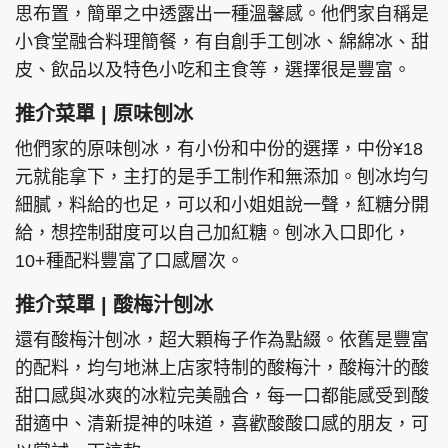
思布置，簡單之中透露出一種溫馨感。他們家自稱是
小食堂融合料理簡餐，有自創手工刨冰、綿綿冰、甜
皮、飲品以及特色小吃和主食等，選擇很是豐富。
推介菜單 | 原味刨冰
他們家的原味刨冰，有小份和中份的選擇，中份¥18
元就能拿下，主打的是手工制作和無添加。刨冰均勻
細膩，料給的也足，可以和小姐姐說一聲，紅糖分開
給，想控制甜度可以自己加紅糖。刨冰入口即化，
10+種配料豐富了口感層次。
推介菜單 | 酸梅汁刨冰
還有酸梅汁刨冰，超大顆梅子作為點綴。依舊是豐富
的配料，均勻地淋上店家特制的酸梅汁，酸梅汁的酸
甜口感與冰爽的冰粒完美融合，每一口都能感受到酸
甜適中、清新提神的味道，喜歡酸酸口感的朋友，可