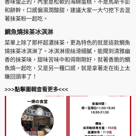
香味蠻正的，內里是松軟的海綿蛋糕，不是馬斯卡彭
和餅幹，口感偏濕潤酸甜，建議大家一大勺挖下去混
著抹茶粉一起吃。
鯛魚燒抹茶冰淇淋
菜單上除了那杯超濃抹茶，更為特色的就是這款鯛魚
燒抹茶冰淇淋了。冰淇淋很絲滑細膩，能聞到清雅幽
香的抹茶味，甜味苦味中和得剛剛好，就著香脆的鯛
魚燒一起吃，又是另一種口感，就是拿著走在街上太
賺回頭率了！
>>>點擊圖輯查看更多<<<