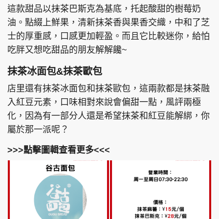
這款甜品以抹茶巴斯克為基底，托起酸甜的樹莓奶
油。點綴上鮮果，清新抹茶香與果香交織，中和了芝
士的厚重感，口感更加輕盈。而且它比較迷你，給怕
吃胖又想吃甜品的朋友解解饞~
抹茶冰面包&抹茶歐包
店里還有抹茶冰面包和抹茶歐包，這兩款都是抹茶融
入紅豆元素，口味相對來說會偏甜一點，風評兩極
化，因為有一部分人還是希望抹茶和紅豆能解綁，你
屬於那一派呢？
>>>點擊圖輯查看更多<<<