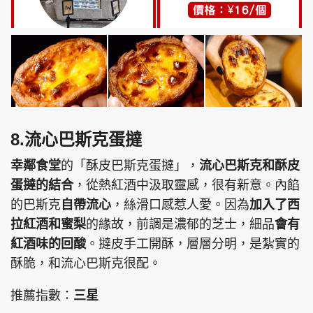
8.流心巴斯克蛋撻
幸鄰食堂
的「酥皮巴斯克蛋撻」，
流心巴斯克和酥皮
蛋撻的結合
，從熱紅酒中汲取靈感，很有新意。內餡
的巴斯克
自帶流心
，絲滑口感惹人愛。因為
加入了西
拉紅酒和蜜梨
的緣故，前調是濃郁的芝士，細品
會有
紅酒味的回酸
。撻皮手工開酥，層層分明，是紮實的
酥脆，和流心巴斯克很配。
推薦指數：
三星