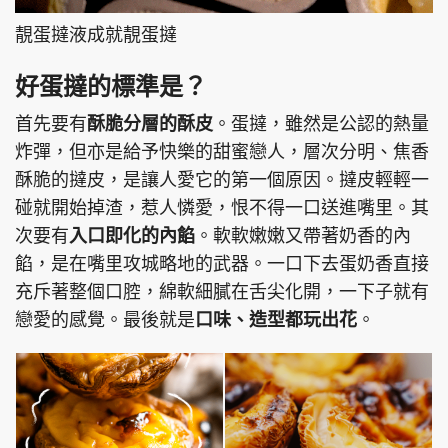
靚蛋撻液成就靚蛋撻
好蛋撻的標準是？
首先要有
酥脆分層的酥皮
。蛋撻，雖然是公認的熱量
炸彈，但亦是給予快樂的甜蜜戀人，層次分明、焦香
酥脆的撻皮，是讓人愛它的第一個原因。撻皮輕輕一
碰就開始掉渣，惹人憐愛，恨不得一口送進嘴里。其
次要有
入口即化的內餡
。軟軟嫩嫩又帶著奶香的內
餡，是在嘴里攻城略地的武器。一口下去蛋奶香直接
充斥著整個口腔，綿軟細膩在舌尖化開，一下子就有
戀愛的感覺。最後就是
口味、造型都玩出花
。