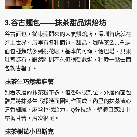
3.谷古麵包——抹茶甜品烘焙坊
谷古面包，從東莞開來的人氣烘焙店，深圳首店就在
海上世界。店里有各種面包、甜品、咖啡茶飲...單是
面包種類就多到挑花眼，基本的可頌、恰巴塔、貝果
吐司都有，雖然剛開不久但很受歡迎，稍晚一點去面
包就售罄了。
抹茶生巧爆漿麻薯
別看表層的抹茶粉不多，但香味很到位，外層的面包
體是將抹茶生巧揉進面團制作而成，內里的抹茶流心
清香細膩，麻薯也很給力，Q彈拉絲，整體口感甜中
帶著甘苦，層次很足。
抹茶樹莓小巴斯克