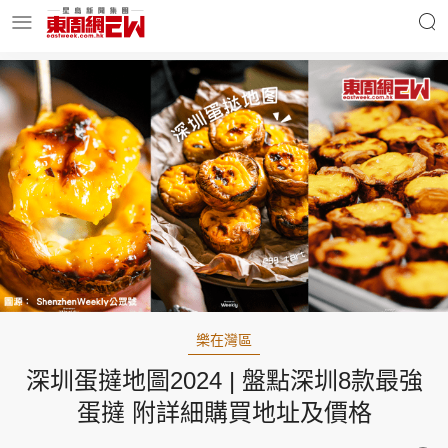
明星名人
時事財經
東周Ladies
優享生活
東周食玩通
會員活動
樂在灣區
深圳蛋撻地圖2024 | 盤點深圳8款最強
玄學靈異
東周專欄
蛋撻 附詳細購買地址及價格