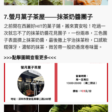
7.螢月菓子茶屋——抹茶奶醬團子
之前開在西麗好HIT的菓子鋪，搬來寶安啦！吃過一
次就忘不了的抹茶奶醬花見團子，一份兩串，三色團
子表面擠上抹茶奶醬，最後撒上宇治抹茶粉，口感軟
糯彈牙，濃郁的抹茶，微苦帶一股奶香席卷味蕾。
>>>點擊圖輯查看更多<<<