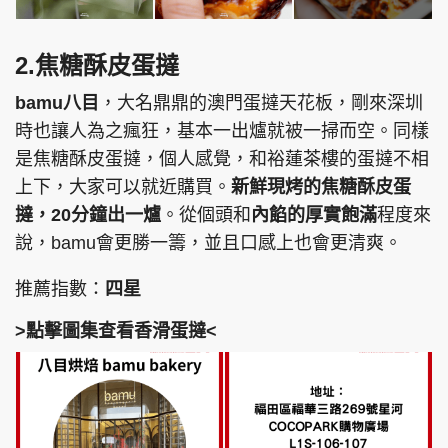
2.焦糖酥皮蛋撻
bamu八目
，大名鼎鼎的澳門蛋撻天花板，剛來深圳
時也讓人為之瘋狂，基本一出爐就被一掃而空。同樣
是焦糖酥皮蛋撻，個人感覺，和裕蓮茶樓的蛋撻不相
上下，大家可以就近購買。
新鮮現烤的焦糖酥皮蛋
撻，20分鐘出一爐
。從個頭和
內餡的厚實飽滿
程度來
說，bamu會更勝一籌，並且口感上也會更清爽。
推薦指數：
四星
>點擊圖集查看香滑蛋撻<