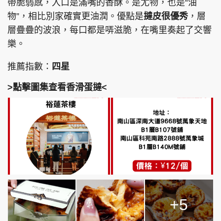
帶脆弱感，入口是滿嘴的香酥。是尤物，也是“油
物”，相比別家確實更油潤。優點是
撻皮很優秀
，層
層疊疊的波浪，每口都是哢滋脆，在嘴里奏起了交響
樂。
推薦指數：
四星
>點擊圖集查看香滑蛋撻<
+5