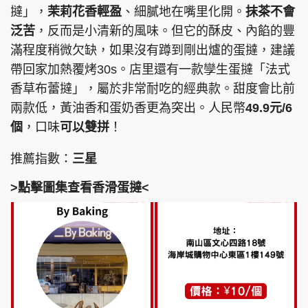
撻」，
茉莉花香輕盈
、細膩地在嘴里化開。
抹茶不會
泛苦
，反而是小清新的風味。但它的酥皮、內餡的豐
滿程度稍微欠缺，如果沒有蹲到剛出爐的蛋撻，建議
帶回家加熱覆烤30s。店里還有一款孿生蛋撻「法式
香草布蕾撻」，屬於非常耐吃的經典款。甜度會比前
兩款低，黃油香和蛋奶香更為突出。人民幣
49.9元/6
個
，口味
可以雙拼
！
推薦指數：
三星
>點擊圖集查看香滑蛋撻<