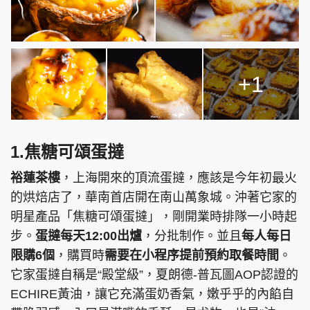
+1
1.焦糖可頌蛋撻
裕蓮茶樓
，上海開來的頂流蛋撻，應該是今年初最火
的烘焙店了，華南首店開在南山萬象城。沖著它家的
明星產品「焦糖可頌蛋撻」，剛開業時排隊一小時起
步。
蛋撻每天12:00出爐
，分批制作。並且
每人每日
限購6個
，購買時
需要在小程序提前預約取餐時間
。
它家蛋撻自稱是“殿堂級”，夏朗德-普瓦圖AOP認證的
ECHIRE黃油，讓它充滿蛋奶香氣，嫩乎乎的內餡自