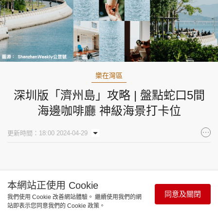
樂在灣區
深圳版「濟州島」攻略 | 盤點蛇口5間
海邊咖啡廳 神級海景打卡位
更新時間：18:00 2024-04-29
臨近五一勞動節假期唔知去邊好？天氣逐漸晴朗，在
本網站正使用 Cookie
深圳的海邊漫步打卡、歎歎咖啡亦是一個不錯的選
同意及關閉
我們使用 Cookie 改善網站體驗。 繼續使用我們的網
擇。東周食玩通推薦一塊寶藏絕美的看海聖地，它就
站即表示您同意我們的 Cookie 政策。
是位於深圳蛇口的
「海上世界文化藝術中心」
，人稱