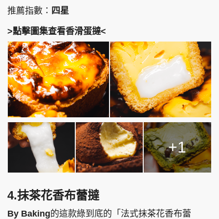
推薦指數：
四星
>點擊圖集查看香滑蛋撻<
+1
4.抹茶花香布蕾撻
By Baking
的這款綠到底的「法式抹茶花香布蕾