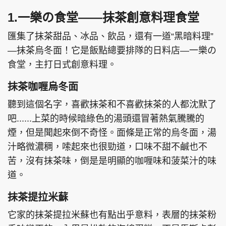
1.一樂の食堂——抹茶創意料理食堂
匯集了抹茶甜品、冰品、飲品，還有一道“黑暗料理”
—抹茶烏冬面！它是飯點總要排隊的日料店—一樂の
食堂，主打日式創意料理。
抹茶咖喱烏冬面
聽到這個名字，喜歡抹茶和不喜歡抹茶的人都沈默了
吧......上菜的時候暗綠色的湯頭還冒著熱氣騰騰的
煙，但是聞起來倒不奇怪。面條是正常的烏冬面，湯
汁略微濃稠，嗦起來也很勁道，口味不甜不鹹也不
苦，沒有抹茶味，倒是是明顯的咖喱味和菠菜汁的味
道。
抹茶提拉米蘇
它家的抹茶提拉米蘇也有點出乎意料，表層的抹茶粉