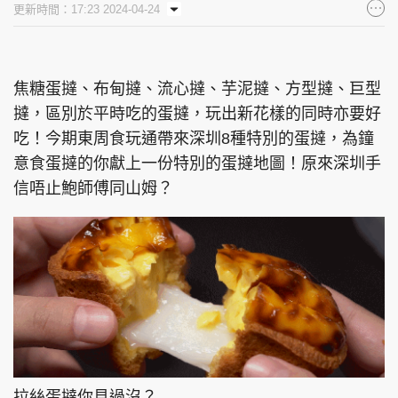
更新時間：17:23 2024-04-24
集團旗下品牌
焦糖蛋撻、布甸撻、流心撻、芋泥撻、方型撻、巨型
撻，區別於平時吃的蛋撻，玩出新花樣的同時亦要好
東周刊
cazbuyer
東Touch
吃！今期東周食玩通帶來深圳8種特別的蛋撻，為鐘
意食蛋撻的你獻上一份特別的蛋撻地圖！原來深圳手
信唔止鮑師傅同山姆？
PCM 電腦廣場
星島頭條
星島日報
頭條日報
星島環球
The Standard
親子王
Oh!爸媽
JobMarket
拉絲蛋撻你見過沒？