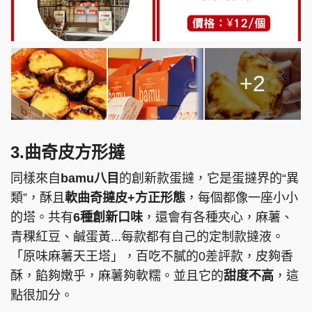
+2
3.曲奇皮方形撻
同樣來自
bamu八目
的創新款蛋撻，它是蛋撻界的“異
類”，酥且
軟曲奇撻皮+方正形態
，每個都像一座小小
的塔。共有
6種創新口味
，還會有各種夾心，麻薯、
青稞紅豆、鹹蛋黃...每款都有自己的定制款撻液。
「原味麻薯天王塔」，百吃不膩的0差評款，皮夠香
酥，餡夠嫩乎，麻薯夠軟糯。並且它的
甜度不高
，這
點很加分。