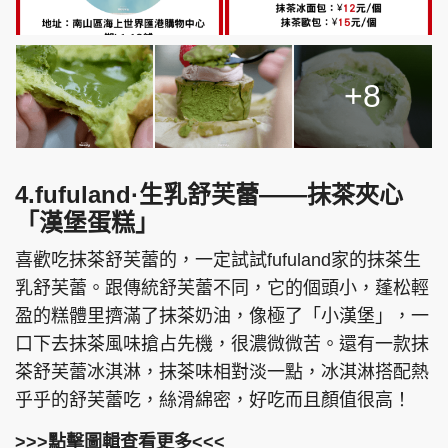
+8
4.fufuland·生乳舒芙蕾——抹茶夾心
「漢堡蛋糕」
喜歡吃抹茶舒芙蕾的，一定試試fufuland家的抹茶生
乳舒芙蕾。跟傳統舒芙蕾不同，它的個頭小，蓬松輕
盈的糕體里擠滿了抹茶奶油，像極了「小漢堡」，一
口下去抹茶風味搶占先機，很濃微微苦。還有一款抹
茶舒芙蕾冰淇淋，抹茶味相對淡一點，冰淇淋搭配熱
乎乎的舒芙蕾吃，絲滑綿密，好吃而且顏值很高！
>>>點擊圖輯查看更多<<<