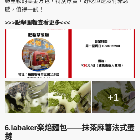
脆里軟的黑金方包，特別厚實，好吃但是沒有罪惡
感，值得一試！
>>>點擊圖輯查看更多<<<
+1
6.labaker楽焙麵包——抹茶麻薯法式蛋
撻