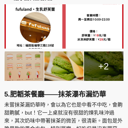
+2
5.肥韜茶餐廳——抹茶瀑布漏奶華
未嘗抹茶漏奶華時，會以為它也是中看不中吃，會齁
甜齁膩，but！它一上桌就沒有很甜的煉乳味沖過
來，其次奶味中帶著抹茶的微苦，很清新。面包是外