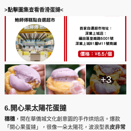
>點擊圖集查看香滑蛋撻<
+3
6.開心果太陽花蛋撻
穗穗
，開在華僑城文化創意園的手作烘焙店。爆款
「開心果蛋撻」，很像一朵太陽花，波浪型表
皮非常