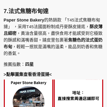
7.法式焦糖布甸達
Paper Stone Bakery
的熱銷款 「T45法式焦糖布甸
撻」 ，采用T45法國面粉制成丹麥酥皮撻底，
酥皮薄
且細密
，黃油含量很高，盡快食用才能感受到它極致
的酥感和滿嘴香甜。撻皮里包裹著
焦糖色的法式蛋奶
布甸
，輕輕一抿就是滿嘴的溫柔，能品到奶香和焦糖
的香氣。
推薦指數：
四星
>點擊圖集查看香滑蛋撻<