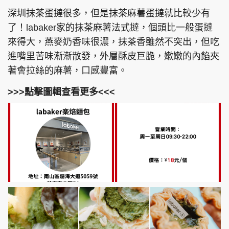
深圳抹茶蛋撻很多，但是抹茶麻薯蛋撻就比較少有
了！labaker家的抹茶麻薯法式撻，個頭比一般蛋撻
來得大，燕麥奶香味很濃，抹茶香雖然不突出，但吃
進嘴里苦味漸漸散發，外層酥皮巨脆，嫩嫩的內餡夾
著會拉絲的麻薯，口感豐富。
>>>點擊圖輯查看更多<<<