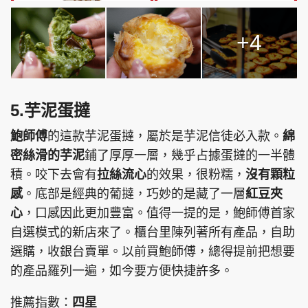
+4
5.芋泥蛋撻
鮑師傅
的這款芋泥蛋撻，屬於是芋泥信徒必入款。
綿
密絲滑的芋泥
鋪了厚厚一層，幾乎占據蛋撻的一半體
積。咬下去會有
拉絲流心
的效果，很粉糯，
沒有顆粒
感
。底部是經典的葡撻，巧妙的是藏了一層
紅豆夾
心
，口感因此更加豐富。值得一提的是，鮑師傅首家
自選模式的新店來了。櫃台里陳列著所有產品，自助
選購，收銀台賣單。以前買鮑師傅，總得提前把想要
的產品羅列一遍，如今要方便快捷許多。
推薦指數：
四星