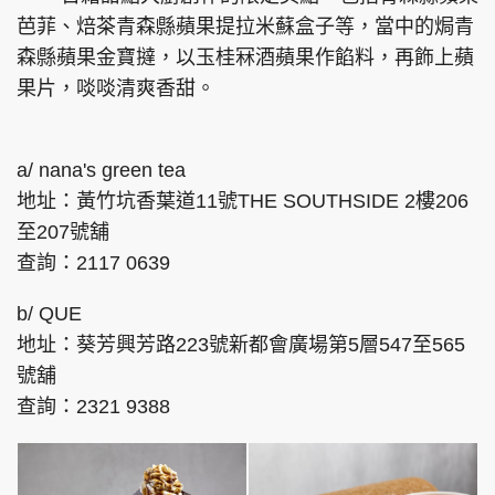
芭菲、焙茶青森縣蘋果提拉米蘇盒子等，當中的焗青
森縣蘋果金寶撻，以玉桂冧酒蘋果作餡料，再飾上蘋
果片，啖啖清爽香甜。
a/ nana's green tea
地址：黃竹坑香葉道11號THE SOUTHSIDE 2樓206
至207號舖
查詢：2117 0639
b/ QUE
地址：葵芳興芳路223號新都會廣場第5層547至565
號舖
查詢：2321 9388