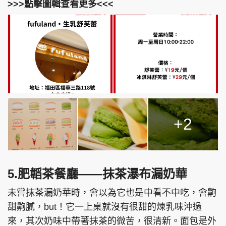
>>>點擊圖輯查看更多<<<
+2
5.肥韜茶餐廳——抹茶瀑布漏奶華
未嘗抹茶漏奶華時，會以為它也是中看不中吃，會齁
甜齁膩，but！它一上桌就沒有很甜的煉乳味沖過
來，其次奶味中帶著抹茶的微苦，很清新。面包是外