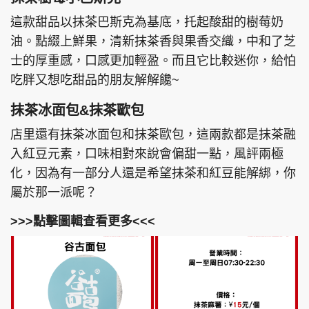
這款甜品以抹茶巴斯克為基底，托起酸甜的樹莓奶
油。點綴上鮮果，清新抹茶香與果香交織，中和了芝
士的厚重感，口感更加輕盈。而且它比較迷你，給怕
吃胖又想吃甜品的朋友解解饞~
抹茶冰面包&抹茶歐包
店里還有抹茶冰面包和抹茶歐包，這兩款都是抹茶融
入紅豆元素，口味相對來說會偏甜一點，風評兩極
化，因為有一部分人還是希望抹茶和紅豆能解綁，你
屬於那一派呢？
>>>點擊圖輯查看更多<<<