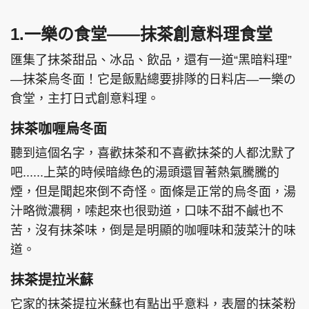
1.一樂の食堂——抹茶創意料理食堂
匯集了抹茶甜品、冰品、飲品，還有一道“黑暗料理”
頭條搵工
EDUPLUS
—抹茶烏冬面！它是飯點總要排隊的日料店—一樂の
食堂，主打日式創意料理。
關於我們
使用條款
抹茶咖喱烏冬面
聯絡我們
版權及免責聲明
聽到這個名字，喜歡抹茶和不喜歡抹茶的人都沈默了
吧......上菜的時候暗綠色的湯頭還冒著熱氣騰騰的
隱私政策聲明
煙，但是聞起來倒不奇怪。面條是正常的烏冬面，湯
汁略微濃稠，嗦起來也很勁道，口味不甜不鹹也不
苦，沒有抹茶味，倒是是明顯的咖喱味和菠菜汁的味
Copyright © 東周網 版權所有 . 不得轉載
©Eastweek.com.hk. All rights reserved.
道。
抹茶提拉米蘇
它家的抹茶提拉米蘇也有點出乎意料，表層的抹茶粉