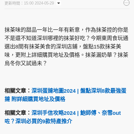
更新時間：15:00 2024-05-29
集團旗下品牌
抹茶味的甜品一年比一年有新意，作為抹茶控的你是
不是還不知道深圳哪裡的抹茶好吃？今期東周食玩通
東周刊
cazbuyer
東Touch
選出8間有抹茶美食的深圳店鋪，盤點15款抹茶美
味，更附上詳細購買地址及價格。抹茶漏奶華？抹茶
烏冬你又試過未？
PCM 電腦廣場
星島頭條
星島日報
相關文章：
深圳蛋撻地圖2024 | 盤點深圳8款最強蛋
撻 附詳細購買地址及價格
頭條日報
星島環球
The Standard
相關文章：
深圳手信攻略2024 | 鮑師傅、奈雪out
咗？深圳必買的9款特產推介
親子王
Oh!爸媽
JobMarket