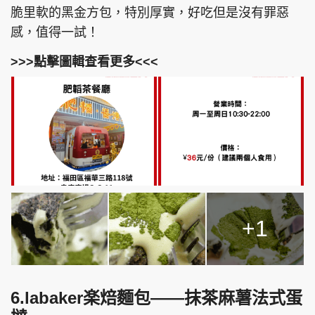
脆里軟的黑金方包，特別厚實，好吃但是沒有罪惡
感，值得一試！
>>>點擊圖輯查看更多<<<
+1
6.labaker楽焙麵包——抹茶麻薯法式蛋