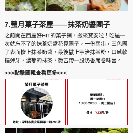
7.螢月菓子茶屋——抹茶奶醬團子
之前開在西麗好HIT的菓子鋪，搬來寶安啦！吃過一
次就忘不了的抹茶奶醬花見團子，一份兩串，三色團
子表面擠上抹茶奶醬，最後撒上宇治抹茶粉，口感軟
糯彈牙，濃郁的抹茶，微苦帶一股奶香席卷味蕾。
>>>點擊圖輯查看更多<<<