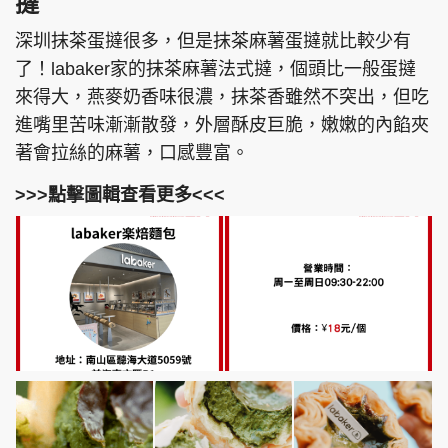
撻
深圳抹茶蛋撻很多，但是抹茶麻薯蛋撻就比較少有
了！labaker家的抹茶麻薯法式撻，個頭比一般蛋撻
來得大，燕麥奶香味很濃，抹茶香雖然不突出，但吃
進嘴里苦味漸漸散發，外層酥皮巨脆，嫩嫩的內餡夾
著會拉絲的麻薯，口感豐富。
>>>點擊圖輯查看更多<<<