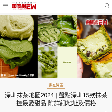
明星名人
時事財經
東周Ladies
優享生活
東周食玩通
會員活動
樂在灣區
深圳抹茶地圖2024 | 盤點深圳15款抹茶
玄學靈異
東周專欄
控最愛甜品 附詳細地址及價格