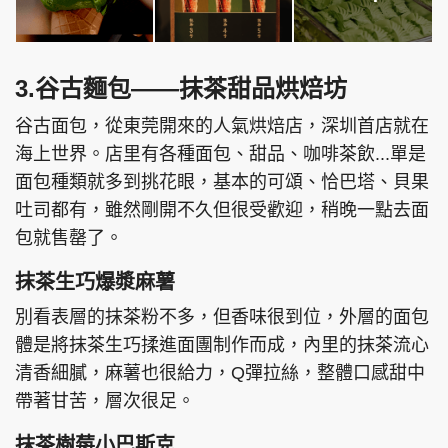
3.谷古麵包——抹茶甜品烘焙坊
谷古面包，從東莞開來的人氣烘焙店，深圳首店就在
海上世界。店里有各種面包、甜品、咖啡茶飲...單是
面包種類就多到挑花眼，基本的可頌、恰巴塔、貝果
吐司都有，雖然剛開不久但很受歡迎，稍晚一點去面
包就售罄了。
抹茶生巧爆漿麻薯
別看表層的抹茶粉不多，但香味很到位，外層的面包
體是將抹茶生巧揉進面團制作而成，內里的抹茶流心
清香細膩，麻薯也很給力，Q彈拉絲，整體口感甜中
帶著甘苦，層次很足。
抹茶樹莓小巴斯克