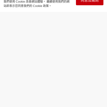
同意及關閉
我們使用 Cookie 改善網站體驗。 繼續使用我們的網
站即表示您同意我們的 Cookie 政策。
飲食玩樂
深圳︱ 超人氣手作瑞士卷 試過先知幾
細軟綿滑
更新時間：18:50 2024-05-31
如果想去深圳吃喝玩樂，點可以唔去試近期超爆
紅的the Roll'ING瑞士卷！這瑞士卷被譽為瑞士卷界
的Hermes兼勞斯萊斯，由於經人手用特別方法製