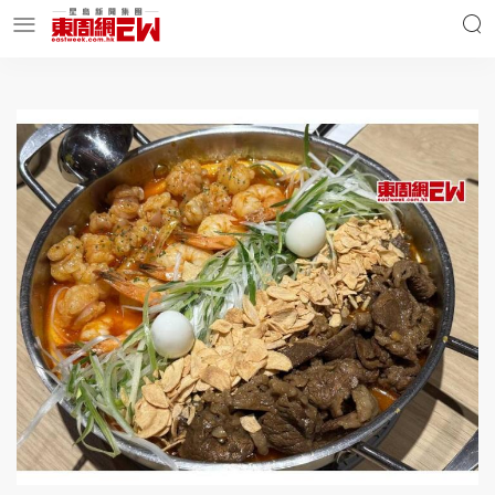
明星名人
時事財經
東周Ladies
優享生活
東周食玩通
會員活動
玄學靈異
東周專欄