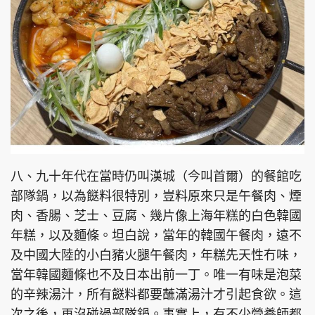
頭條搵工
EDUPLUS
關於我們
使用條款
聯絡我們
版權及免責聲明
隱私政策聲明
八、九十年代在當時仍叫漢城（今叫首爾）的餐館吃
部隊鍋，以為餸料很特別，豈料原來只是午餐肉、煙
肉、香腸、芝士、豆腐、幾片像上海年糕的白色韓國
年糕，以及麵條。坦白說，當年的韓國午餐肉，遠不
Copyright © 東周網 版權所有 . 不得轉載
©Eastweek.com.hk. All rights reserved.
及中國大陸的小白豬火腿午餐肉，年糕先天性冇味，
當年韓國麵條也不及日本出前一丁。唯一有味是泡菜
的辛辣湯汁，所有餸料都要蘸滿湯汁才引起食欲。這
次之後，再沒碰過部隊鍋。事實上，有不少營養師都