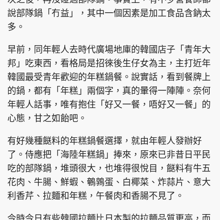
說部隊鍋「冇益」，其中一個因素是加工食品含鈉太
多。
早前，同年輕人去時代廣場地庫的韓國店子「青年大
邦」吃東西，看格局是招徠後生仔女為主，主打近年
韓國最受青年歡迎的年糕鍋餐。說實話，看到餐牌上
的鍋，都有「年糕」兩個字，真的暈得一陣陣。奈何
年輕人話事，唯有抱住「好又一餐，唔好又一餐」的
心態，甘之如飴吧。
有好幾種餸料的年糕鍋餐選擇，就由年輕人發辦好
了。侍應把「海陸年糕鍋」捧來，原來已非昔日平民
吃的部隊鍋，堆頭很大，也堆得很悅目，餸料有牛五
花肉、牛腸、鮮蝦、鵪鶉蛋、白椰菜、炸蒜片、意大
利香芹、拉麵和年糕，午餐肉和香腸不見了。
今時今日有些韓國拉麵比日本製的拉麵品質更高，而