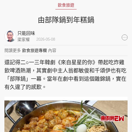
飲食旅遊
集團旗下品牌
由部隊鍋到年糕鍋
只能回味
東周刊
cazbuyer
東Touch
梁家權
2026-05-08
閱讀更多
飲食旅遊專欄
內容
還記得二○一三年韓劇《來自星星的你》帶起吃炸雞
PCM 電腦廣場
星島頭條
星島日報
飲啤酒熱潮，其實劇中主人翁都敏俊和千頌伊也有吃
「部隊鍋」一幕。當年在劇中看到這個雜錦鍋，實在
有久違了的感歎。
頭條日報
星島環球
The Standard
親子王
Oh!爸媽
JobMarket