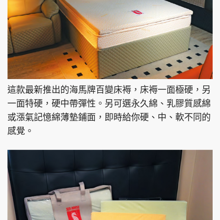
這款最新推出的海⾺牌百變床褥，床褥⼀⾯極硬，另
⼀⾯特硬，硬中帶彈性。另可選永久綿、乳膠質感綿
或漲氣記憶綿薄墊鋪⾯，即時給你硬、中、軟不同的
感覺。