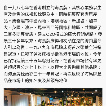
自一九八七年在香港創立的海馬牌，其核心業務以生
產及銷售的床褥和枕頭為主，同時拓展配套家居產
品。業務遍布中國內地、港澳地區、新加坡、加拿
大、英國、澳洲、馬來西亞等國家和地區，共開設了
三百多間專賣店，建立O2O模式的龐大行銷網路。發
展三十多年以來，海馬牌床褥和枕頭在港的總銷量令
人引以為傲：一九八九年海馬牌床褥首次榮獲全港銷
售冠軍，扭轉了彈簧床褥壟斷香港市場的地位，今年
已保持連續三十五年奪冠紀錄，在香港市場佔有率更
曾超過百分之七十以上，以極大比數拋離其他品牌；
而海馬牌枕頭亦三十一年奪冠，再次反映了海馬牌產
品在市場上的知名度及其領先地位。