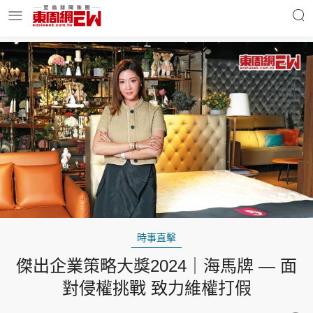
明星名人
時事財經
東周Ladies
優享生活
東周食玩通
會員活動
時事直擊
傑出企業策略大獎2024｜海馬牌 — 面
玄學靈異
東周專欄
對侵權挑戰 致力維權打假