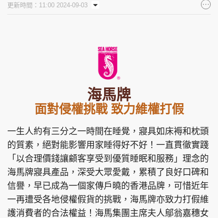
更新時間：11:00 2024-09-03
集團旗下品牌
東周刊
cazbuyer
東Touch
海馬牌
面對侵權挑戰 致力維權打假
PCM 電腦廣場
星島頭條
星島日報
一生人約有三分之一時間在睡覺，寢具如床褥和枕頭
的質素，絕對能影響用家睡得好不好！一直貫徹實踐
「以合理價錢讓顧客享受到優質睡眠和服務」理念的
頭條日報
星島環球
The Standard
海馬牌寢具產品，深受大眾愛戴，累積了良好口碑和
信譽，早已成為一個家傳戶曉的香港品牌，可惜近年
一再遭受各地侵權假貨的挑戰，海馬牌亦致力打假維
護消費者的合法權益！海馬集團主席夫人鄔翁嘉穗女
親子王
Oh!爸媽
JobMarket