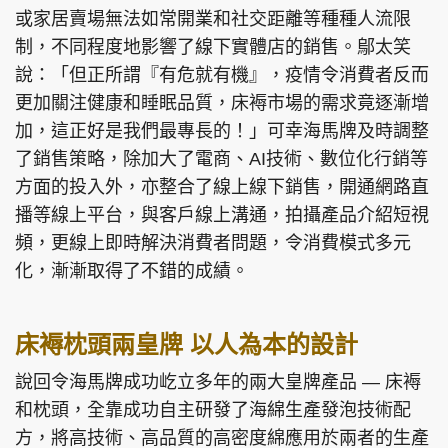
或家居賣場無法如常開業和社交距離等種種人流限
制，不同程度地影響了線下實體店的銷售。鄔太笑
說：「但正所謂『有危就有機』，疫情令消費者反而
更加關注健康和睡眠品質，床褥市場的需求竟逐漸增
加，這正好是我們最專長的！」可幸海馬牌及時調整
了銷售策略，除加大了電商、AI技術、數位化行銷等
方面的投入外，亦整合了線上線下銷售，開通網路直
播等線上平台，與客戶線上溝通，拍攝產品介紹短視
頻，更線上即時解決消費者問題，令消費模式多元
化，漸漸取得了不錯的成績。
床褥枕頭兩皇牌 以人為本的設計
說回令海馬牌成功屹立多年的兩大皇牌產品 — 床褥
和枕頭，全靠成功自主研發了海綿生產發泡技術配
方，將高技術、高品質的高密度綿應用於兩者的生產