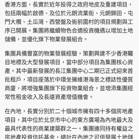
香港方面，長實於近年投得之政府地皮及重建項目，
包括兩幅於啟德、及位於元朗流業街、元朗錦田、屯
門大欖、土瓜灣、西營盤及衙前圍村的項目規劃與工
序已開展。集團將繼續物色合適投資機遇以增加土地
儲備，並優化旗下物業發展組合。
集團具備豐富的物業發展經驗，策劃興建不少香港矚
目地標及大型發展項目，當中部分項目為集團核心資
產。其中最新發展的長江集團中心二期已正式迎來首
批租戶，項目座落於中環坐擁維港海景之標誌性優質
商廈，將增強集團旗下投資物業組合，並增添集團經
常性租金收入及長遠資產增值機會。
在內地，長實分別於二十個城市擁有四十多個房地產
項目，其中位於北京市中心的東方廣場為內地最大及
最具代表性的商業建築群之一。集團連同持有權益之
房地產投資信託基金，總計在內地之可供發展土地儲