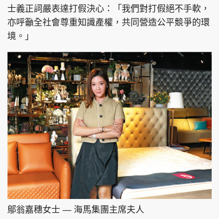
士義正詞嚴表達打假決心：「我們對打假絕不手軟，
亦呼籲全社會尊重知識產權，共同營造公平競爭的環
境。」
頭條搵工
EDUPLUS
關於我們
使用條款
聯絡我們
版權及免責聲明
隱私政策聲明
Copyright © 東周網 版權所有 . 不得轉載
©Eastweek.com.hk. All rights reserved.
鄔翁嘉穗女士 — 海馬集團主席夫人