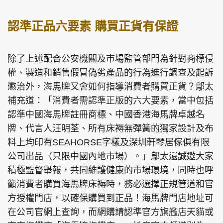
認準正品六要素 購買正貨有保證
除了上述配合公安機關及市場監管部門為針對商標侵
權、製造和銷售假冒偽劣產品的行為進行調查及起訴
懲治外，海馬牌又會如何指導消費者購買正貨？鄔太
補充道：「消費者需認準正版的六大要素，當中包括
認準中國海馬牌註冊商標、中國香港海馬牌卓越名
牌、代言人汪明荃、所有床褥無彈簧的獨家設計及布
料上均印有SEAHORSE字樣及深圳軒琴居傢俱有限
公司出品（只限中國內地市場）。」鄔太還誠邀大家
積極監督舉報，共同維護健康的市場環境，同時也呼
籲消費者購買海馬牌床褥時，務必選擇正規管道和官
方授權門店，以確保購買到正品！海馬牌門店地址可
在公司官網上查詢，而網購請認準官方旗艦店天貓或