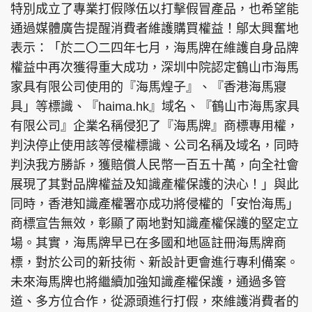
特別成立了專業打假隊伍以打擊假冒產品，也希望能
通過媒體廣告提醒消費者維護購買權益！鄔太興奮地
表示：「於二〇二四年七月，海馬牌在維護自身品牌
權益中再次獲得重大成功，深圳中院認定鶴山市海馬
家具有限公司使用的『海馬煌子』、『香港海馬寢
具」等標識、『haima.hk』域名、『鶴山市海馬家具
有限公司』企業名稱侵犯了『海馬牌』商標專用權，
判決停止使用該等侵權標識、公司名稱及域名，同時
判決我方勝訴，獲賠償人民幣一百五十萬，向全社會
展現了其對品牌權益及知識產權保護的決心！」與此
同時，香港知識產權署亦成功將侵權的「安怡海馬」
商標宣告無效，彰顯了兩地對知識產權保護的堅定立
場。其實，海馬牌早已在多國和地區註冊海馬牌商
標，對於公司的新技術、新設計更會進行專利備案。
未來海馬牌也將繼續加強知識產權保護，通過多管
道、多方位合作，從源頭進行打假，來維護消費者的