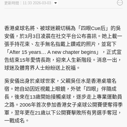
更新時間：11:33 2026-03-03
集團旗下品牌
香港桌球名將、被球迷親切稱為「四眼Cue后」的吳
安儀，於3月3日凌晨在社交平台公布喜訊。她上載一
東周刊
cazbuyer
東Touch
張手持花束、左手無名指戴上鑽戒的照片，並寫下
「After 15 years… A new chapter begins」，正式宣
告結束15年愛情長跑，迎來人生新階段。消息一出，
PCM 電腦廣場
星島頭條
星島日報
球迷及體育界人士紛紛送上祝福。
吳安儀出身於桌球世家，父親吳任水是香港桌壇名
宿。她自幼因近視戴上眼鏡，外號「四眼」伴隨成
長，後來在13歲開始接觸桌球，逐步走上專業運動員
頭條日報
星島環球
The Standard
之路。2006年首次參加香港女子桌球公開賽便奪得季
軍，翌年更在21歲以下公開賽擊敗所有男選手奪冠，
一戰成名。
親子王
Oh!爸媽
JobMarket