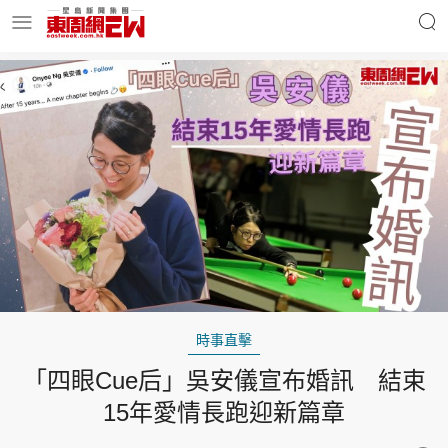
明星名人
時事財經
東周Ladies
優享生活
東周食玩通
會員活動
時事直擊
「四眼Cue后」吳安儀宣布婚訊 結束
玄學靈異
東周專欄
15年愛情長跑迎新篇章