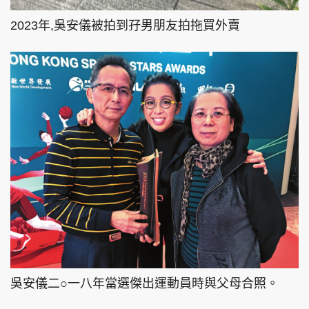
2023年,吳安儀被拍到孖男朋友拍拖買外賣
吳安儀二○一八年當選傑出運動員時與父母合照。