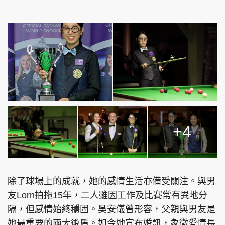
+4
除了球場上的成就，她的感情生活亦備受關注。與男
友Lorn拍拖15年，二人雖因工作及比賽常有異地分
隔，但感情始終穩固。吳安儀曾形容，父親與男友是
她最重要的兩大後盾。如今她宣布婚訊，象徵愛情長