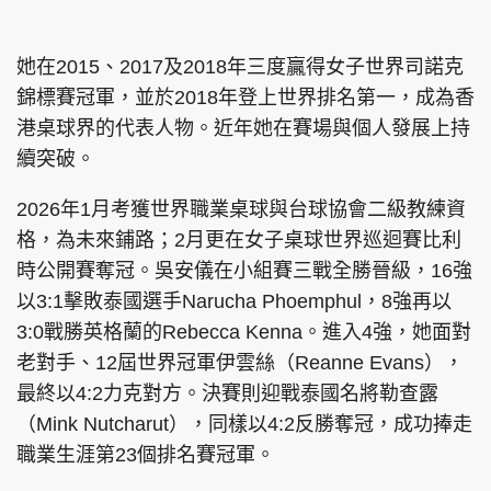
她在2015、2017及2018年三度贏得女子世界司諾克
錦標賽冠軍，並於2018年登上世界排名第一，成為香
港桌球界的代表人物。近年她在賽場與個人發展上持
續突破。
2026年1月考獲世界職業桌球與台球協會二級教練資
格，為未來鋪路；2月更在女子桌球世界巡迴賽比利
時公開賽奪冠。吳安儀在小組賽三戰全勝晉級，16強
以3:1擊敗泰國選手Narucha Phoemphul，8強再以
3:0戰勝英格蘭的Rebecca Kenna。進入4強，她面對
老對手、12屆世界冠軍伊雲絲（Reanne Evans），
最終以4:2力克對方。決賽則迎戰泰國名將勒查露
（Mink Nutcharut），同樣以4:2反勝奪冠，成功捧走
職業生涯第23個排名賽冠軍。