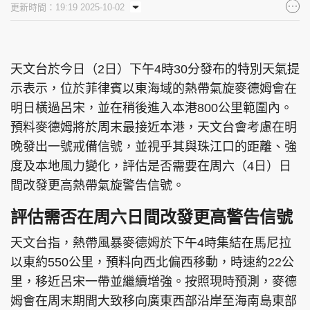
更新時間：19:19 2025-10-02
集團旗下品牌
天文台於今日（2日）下午4時30分發布的特別天氣提
示表示，位於菲律賓以東海域的熱帶氣旋麥德姆會在
東周刊
cazbuyer
東Touch
明日橫過呂宋，並在稍後進入本港800公里範圍內。
預料麥德姆將於周末最接近本港，天文台會考慮在明
晚發出一號戒備信號，並視乎其與珠江口的距離、強
PCM 電腦廣場
星島頭條
星島日報
度及本地風力變化，評估是否需要在周六（4日）日
間改發更高熱帶氣旋警告信號。
評估需否在周六日間改發更高警告信號
頭條日報
星島環球
The Standard
天文台指，熱帶風暴麥德姆於下午4時集結在馬尼拉
以東約550公里，預料向西北偏西移動，時速約22公
里，移近呂宋一帶並繼續增強。按照現時預測，麥德
姆會在周末期間大致移向廣東西部沿岸至海南島東部
親子王
Oh!爸媽
JobMarket