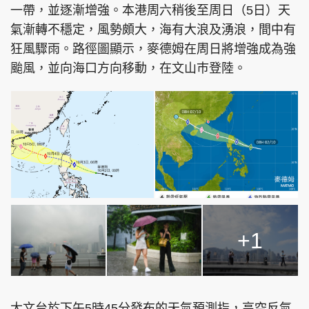
一帶，並逐漸增強。本港周六稍後至周日（5日）天
氣漸轉不穩定，風勢頗大，海有大浪及湧浪，間中有
狂風驟雨。路徑圖顯示，麥德姆在周日將增強成為強
颱風，並向海口方向移動，在文山巿登陸。
頭條搵工
EDUPLUS
關於我們
使用條款
聯絡我們
版權及免責聲明
隱私政策聲明
Copyright © 東周網 版權所有 . 不得轉載
+1
©Eastweek.com.hk. All rights reserved.
大文台於下午5時45分發布的天氣預測指，高空反氣