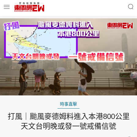
明星名人
時事財經
東周Ladies
優享生活
東周食玩通
會員活動
時事直擊
打風｜颱風麥德姆料進入本港800公里
玄學靈異
東周專欄
天文台明晚或發一號戒備信號