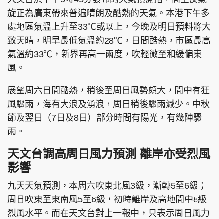
旋正為廣東帶來普遍晴朗及酷熱的天氣。本港下午多
處地區氣溫上升至33℃或以上，今晚及明日預料將大
致天晴，明早最低氣溫約28℃，日間酷熱，市區最高
氣溫約33℃，新界再高一兩度，吹輕微至和緩偏東
風。
展望周六日間酷熱，稍後至周日風勢頗大，間中有狂
風驟雨，海有大浪及湧浪，周日稍後驟雨減少。中秋
節及翌日（7日及8日）部分時間有陽光，有幾陣驟
雨。
天文台調高周日風力預測 離岸亦受烈風
影響
九天天氣預測，本周六吹東北風3級，漸轉5至6級；
周日吹東至東南風5至6級，初時離岸及高地間中8級
烈風水平。而在天文台對上一報中，只表示周日風力