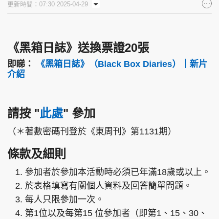
更新時間：07:30 2025-04-29
集團旗下品牌
《黑箱日誌》送換票證20張
即睇：
《黑箱日誌》（Black Box Diaries）｜新片
東周刊
cazbuyer
東Touch
介紹
請按
"
此處
"
參加
PCM 電腦廣場
星島頭條
星島日報
（＊著數密碼刊登於《東周刊》第1131期）
條款及細則
頭條日報
星島環球
The Standard
參加者於參加本活動時必須已年滿18歲或以上。
於表格填寫有關個人資料及回答簡單問題。
每人只限參加一次。
第1位以及每第15 位參加者（即第1、15、30、
親子王
Oh!爸媽
JobMarket