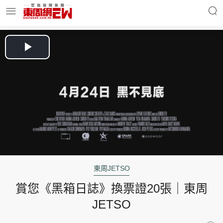
明星名人
時事財經
Play
Video
東周Ladies
優享生活
東周食玩通
會員活動
東周JETSO
賞您《黑箱日誌》換票證20張｜東周
玄學靈異
東周專欄
JETSO