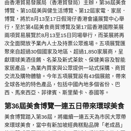
由香港貿易發展局（香港貿發局）主辦，第36屆美食
博覽、第10屆美與健生活博覽、第12屆家電．家居．
博覽，將於8月13至17日假灣仔香港會議展覽中心舉
行，至於第4屆美食商貿博覽及第17屆香港國際茶展
兩項貿易展覽於8月13至15日同場舉行，而茶展將再
次全面開放予業內人士及持票公眾進場。五項展覽匯
聚來自超過30個國家及地區、超過1,850家展商，呈
獻環球美酒佳餚、名茶及新式茶飲、保健美容及智能
家居產品，為業內買家與公眾提供一站式採購、商貿
交流及購物體驗。今年五項展覽設有43個展館，帶來
全球各地的特色產品，包括中國內地多個省份、巴
西、馬來西亞、菲律賓、斯里蘭卡、泰國等。
第36屆美食博覽一連五日帶來環球美食
美食博覽踏入第36屆，將繼續一連五天為市民大眾帶
來環球美食，當中有新加坡經典糕點品牌「老成昌」