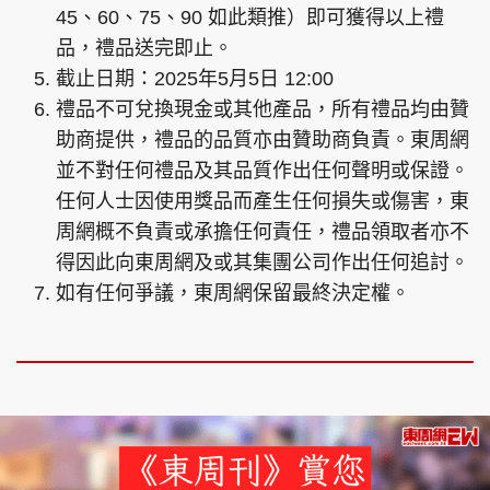
45、60、75、90 如此類推）即可獲得以上禮
品，禮品送完即止。
截止日期：2025年5月5日 12:00
禮品不可兌換現金或其他產品，所有禮品均由贊
頭條搵工
EDUPLUS
助商提供，禮品的品質亦由贊助商負責。東周網
並不對任何禮品及其品質作出任何聲明或保證。
關於我們
使用條款
任何人士因使用獎品而產生任何損失或傷害，東
周網概不負責或承擔任何責任，禮品領取者亦不
聯絡我們
版權及免責聲明
得因此向東周網及或其集團公司作出任何追討。
隱私政策聲明
如有任何爭議，東周網保留最終決定權。
Copyright © 東周網 版權所有 . 不得轉載
©Eastweek.com.hk. All rights reserved.