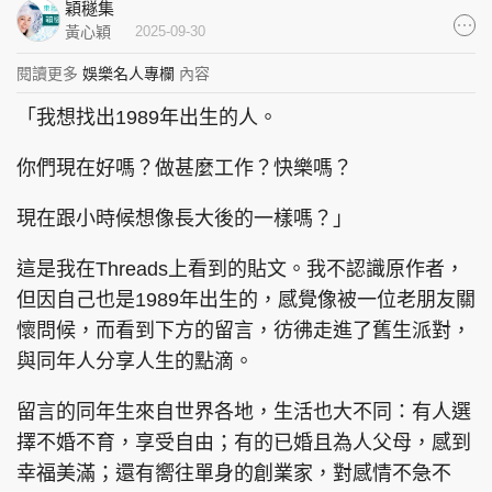
穎穟集
集團旗下品牌
黃心穎
2025-09-30
閱讀更多
娛樂名人專欄
內容
「我想找出1989年出生的人。
東周刊
cazbuyer
東Touch
你們現在好嗎？做甚麼工作？快樂嗎？
現在跟小時候想像長大後的一樣嗎？」
PCM 電腦廣場
星島頭條
星島日報
這是我在Threads上看到的貼文。我不認識原作者，
但因自己也是1989年出生的，感覺像被一位老朋友關
懷問候，而看到下方的留言，彷彿走進了舊生派對，
與同年人分享人生的點滴。
頭條日報
星島環球
The Standard
留言的同年生來自世界各地，生活也大不同：有人選
擇不婚不育，享受自由；有的已婚且為人父母，感到
幸福美滿；還有嚮往單身的創業家，對感情不急不
親子王
Oh!爸媽
JobMarket