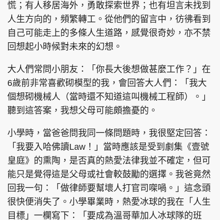
慌；有人移居海外，勇敢探索世界；也有坦言未找到
人生方向的，頻繁轉工。從他們的留言中，彷彿看到
自己可能走上的多條人生道路，感覺很奇妙，亦不禁
回想起小時候對未來的幻想。
頭條搵工
EDUPLUS
大人們常問小朋友：「你長大後想做甚麼工作？」在
6歲前非常喜歡砌模型的我，會回答大人們：「我大
關於我們
使用條款
個想砌機械人（當時還不知道這叫機械工程師）。」
聯絡我們
版權及免責聲明
聽到這答案，我想父母可能頗擔憂的。
隱私政策聲明
小學時，當爸爸問我同一條問題時，我很堅定回答：
「我要入哈佛讀Law！」當時應該是受到劇集《壹號
皇庭》的熏陶，是否真的熱愛法律我並不確定，但可
Copyright © 東周網 版權所有 . 不得轉載
能只是覺得這是父母或社會較鼓勵的選擇。我爸竟然
©Eastweek.com.hk. All rights reserved.
回我一句：「做律師要幫壞人打官司㗎喎。」這念頭
很快便消失了。小學畢業時，熱愛冰球的我在「人生
目標」一欄寫下：「要成為溫哥華加人冰球隊的班