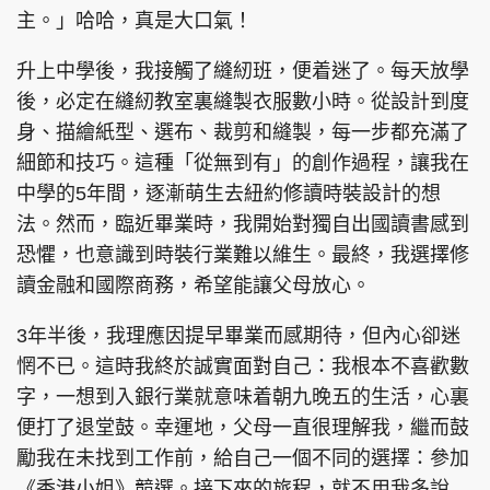
主。」哈哈，真是大口氣！
升上中學後，我接觸了縫紉班，便着迷了。每天放學
後，必定在縫紉教室裏縫製衣服數小時。從設計到度
身、描繪紙型、選布、裁剪和縫製，每一步都充滿了
細節和技巧。這種「從無到有」的創作過程，讓我在
中學的5年間，逐漸萌生去紐約修讀時裝設計的想
法。然而，臨近畢業時，我開始對獨自出國讀書感到
恐懼，也意識到時裝行業難以維生。最終，我選擇修
讀金融和國際商務，希望能讓父母放心。
3年半後，我理應因提早畢業而感期待，但內心卻迷
惘不已。這時我終於誠實面對自己：我根本不喜歡數
字，一想到入銀行業就意味着朝九晚五的生活，心裏
便打了退堂鼓。幸運地，父母一直很理解我，繼而鼓
勵我在未找到工作前，給自己一個不同的選擇：參加
《香港小姐》競選。接下來的旅程，就不用我多說