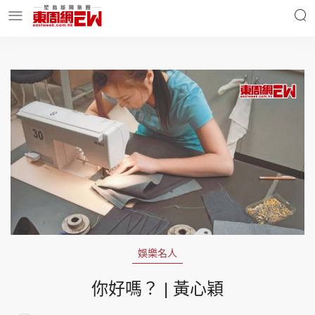
明星名人
時事財經
東周Ladies
優享生活
東周食玩通
會員活動
娛樂名人
玄學靈異
東周專欄
你好嗎？ | 黃心穎