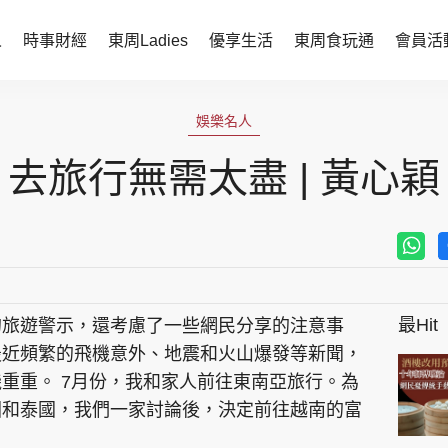
人
時事財經
東周Ladies
優享生活
東周食玩通
會員活
時事財經
東周Ladies
娛樂名人
時事直擊
談情說性
去旅行無需太盡 | 黃心穎
財經智庫
時尚生活
焦點人物
健康醫美
她世代力量
卓越女性
最Hit
的旅遊警示，還考慮了一些網民分享的注意事
會員活動
玄學靈異
最近頻繁的飛機意外、地震和火山爆發等新聞，
周JETSO
東勝運程
重重。 7月份，我和家人前往東南亞旅行。為
國和泰國，我們一家討論後，決定前往越南的富
智富天下 李居明