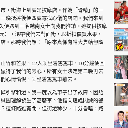
神機妙算 李丞責
夜市，街道上到處是按摩店。作為「骨精」的一
緣來有理 麥玲玲
第一晚抵達後便四處尋找心儀的店鋪。我們來到
鬼靈精怪 威師兄
」，不久便遇到一名越南女士向我們推銷。她提供按摩
多港元），還帶我們去對面街，以折扣價買水果，
酒店。那時我們想：「原來真係有咁大隻蛤乸隨
山竹和芒果，12人乘坐着篤篤車，10分鐘便回
PCM 電腦廣場
星島頭條
星島日報
頭條日報
星島
功贏得了我們的芳心，所有女士決定第二晚再去
我們心情愉悅，乘坐着篤篤車離去。
關掉引擎和燈。我一度以為車子出了故障。因語
EDUPLUS
，試圖理解發生了甚麼事。他指向遠處閃爍的警
法？這條路雖寬闊，但街燈稀少，十分昏暗，路
款
版權及免責聲明
Copyright © 東周網 版權所有 . 不得