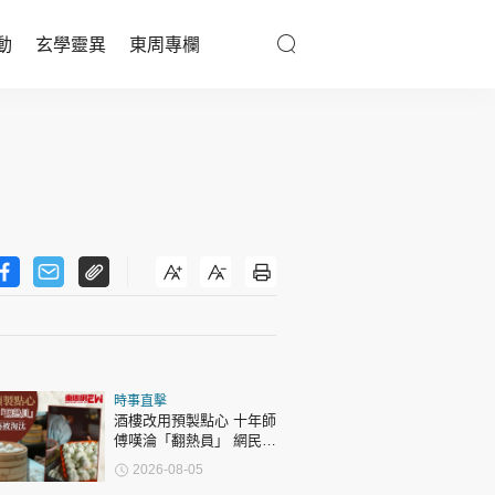
動
玄學靈異
東周專欄
優享生活
醫療百科
親子天地
與寵同行
東周專欄
時事直擊
娛樂名人
酒樓改用預製點心 十年師
傅嘆淪「翻熱員」 網民憂
文化藝術
傳統手藝被淘汰
2026-08-05