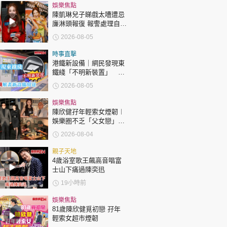
時政財經
娛樂焦點
陳凱琳兒子睇戲太嘈遭忌
健康生活
廉淋頭報復 報警處理自責
護子不力 歐錦棠陳倩揚齊
飲食旅遊
2026-08-05
表態「媽媽有責任」
時事直擊
港鐵新設備｜網民發現東
鐵綫「不明新裝置」 港
鐵解畫新設備用途
2026-08-05
娛樂焦點
陳欣健孖年輕索女煙韌︱
環球
The Standard
娛樂圈不乏「父女戀」
親子王
「爺孫戀」 年齡差距最大
2026-08-04
達51歲 最受矚目有李龍
基謝賢
親子天地
4歲浴室歌王飆高音唱富
士山下痛過陳奕迅
19小時前
轉載 ©Eastweek.com.hk. All rights reserved.
娛樂焦點
81歲陳欣健覓初戀 孖年
輕索女超市煙韌