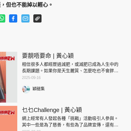
張，但也不能掉以輕心。
要靚唔要命 | 黃心穎
相信很多人都經歷過減肥，或減肥已成為人生中的
長期課題。如果你是天生麗質、怎麼吃也不會胖的
人，我真的要恭喜你，並表達我的羨慕。我記得人
2025-09-16
生第一次嘗試控制體重是在13、14歲的時候。那時
穎穟集
因學習中國舞，需要度
乜乜Challenge | 黃心穎
網上經常有人發起各種「挑戰」活動吸引人參與。
其中一些是為了慈善，有些為了品牌宣傳，還有一