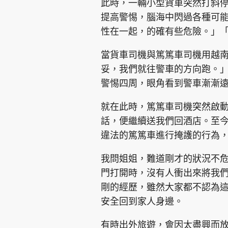
此時，一輛小型貨車突然打斜
提高警惕，腦海中閃過各種可能
性在一起，的確有些危險。」
當貨車司機與篤篤車司機用越
妥，我們就往警車的方向跑。
警惕四周，眼角看到警車漸漸
就在此時，篤篤車司機突然啟
話，便繼續送我們回酒店。至
違法的篤篤車進行掩護的行為
我問姐姐，難道剛才的狀況不
門打開時，沒有人衝出來將我
剛的經歷，雖然大家都不認為
安全回到家人身邊。
有時出外旅遊，會因太盡興而