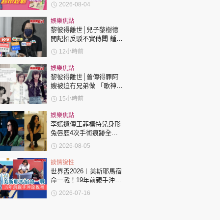
2026-08-04
娛樂焦點
黎彼得離世│兒子黎樹德
開記招反駁不實傳聞 鍾志
光代好友澄清：冇經濟問
12小時前
題
娛樂焦點
黎彼得離世│曾傳得罪阿
嫂被迫冇兄弟做 「歌神」
許冠傑親筆撰寫悼念忘友
15小時前
娛樂焦點
李嫣遺傳王菲模特兒身形
兔唇歷4次手術痕跡全消
變身美少女顏值升級
2026-08-05
談情說性
世界盃2026︱美斯耶馬宿
命一戰！19年前親手沖涼
祝福！
2026-07-16