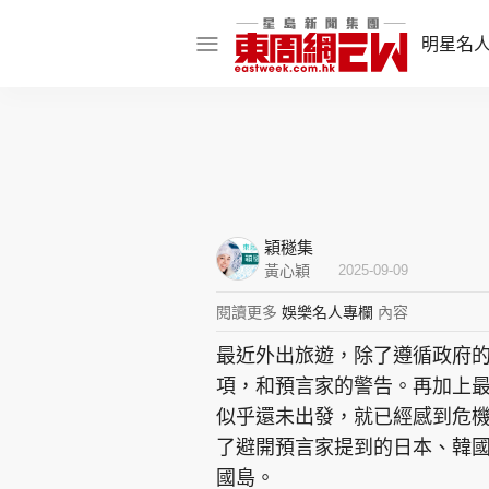
明星名
明星名人
娛樂焦點
話題人物
穎穟集
東姑熱話
黃心穎
2025-09-09
閱讀更多
娛樂名人專欄
內容
最近外出旅遊，除了遵循政府
東周食玩通
項，和預言家的警告。再加上
樂在灣區
東
似乎還未出發，就已經感到危機
了避開預言家提到的日本、韓
飲食玩樂
國島。