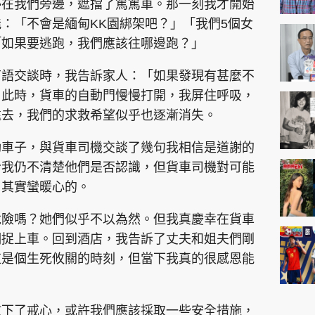
停在我們旁邊，遮擋了篤篤車。那一刻我才開始
：「不會是緬甸KK園綁架吧？」「我們5個女
「如果要逃跑，我們應該往哪邊跑？」
南語交談時，我告訴家人：「如果發現有甚麼不
」此時，貨車的自動門慢慢打開，我屏住呼吸，
遠去，我們的求救希望似乎也逐漸消失。
動車子，與貨車司機交談了幾句我相信是道謝的
今我仍不清楚他們是否認識，但貨車司機對可能
，其實蠻暖心的。
危險嗎？她們似乎不以為然。但我真慶幸在貨車
們捉上車。回到酒店，我告訴了丈夫和姐夫們剛
這是個生死攸關的時刻，但當下我真的很感恩能
放下了戒心，或許我們應該採取一些安全措施，