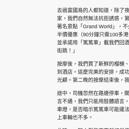
去過富國島的人都知道，除了
家，我們自然無法抗拒誘惑，
著名景點「Grand World
半價優惠（90分鐘只需100
並承諾用「篤篤車」載我們回
集團旗下品牌
街跳！」
按摩後，我們買了新鮮的榴槤、
東周刊
cazbuyer
東Touch
到酒店。這麼完美的安排，成
光顧。第二晚的按摩結束後，
途中，司機忽然在路邊停車，
Oh!爸媽
JobMarket
頭條搵工
言不通，我們只能用肢體語言
車燈，是否暗示篤篤車可能違
關於我們
聯絡我們
隱私政策聲明
使用條
上車輛也不多。