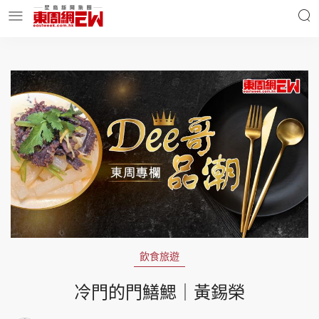
明星名人
時事財經
東周Ladies
優享生活
東周食玩通
會員活動
飲食旅遊
玄學靈異
東周專欄
冷門的門鱔鰓｜黃錫榮