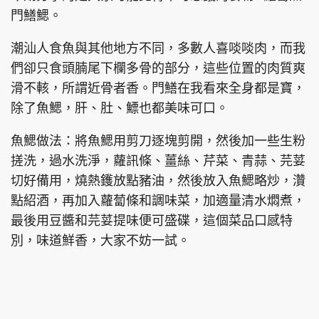
門鱔鰓。
潮汕人食魚與其他地方不同，多數人喜啖啖肉，而我
們卻只食頭腩尾下欄多骨的部分，這些位置的肉質爽
滑不輆，所謂近骨者香。門鱔在我看來全身都是寶，
除了魚鰓，肝、肚、鰾也都美味可口。
魚鰓做法：將魚鰓用剪刀逐塊剪開，然後加一些生粉
搓洗，過水洗淨，蘿訊條、薑絲、芹菜、青蒜、芫荽
切好備用，燒熱鑊放點豬油，然後放入魚鰓略炒，灒
點紹酒，再加入蘿蔔條和調味菜，加適量清水燜煮，
最後用豆醬和芫荽提味便可盛碟，這個菜品口感特
別，味道鮮香，大家不妨一試。