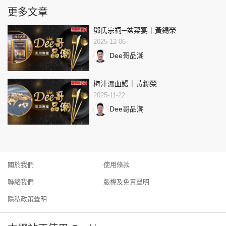
更多文章
鄧氏宗祠─盆菜宴｜黃錫榮
2025-12-06
Dee哥品潮
梅汁濕血鰻｜黃錫榮
2025-11-22
Dee哥品潮
關於我們
使用條款
聯絡我們
版權及免責聲明
隱私政策聲明