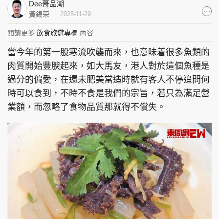
Dee哥品潮
集團旗下品牌
黃錫荣
2025-11-29
閱讀更多
飲食旅遊專欄
內容
當今年的第一股寒流吹襲而來，也意味着很多魚類的
東周刊
cazbuyer
東Touch
肉質開始豐腴起來，如大馬友，港人對於這個魚種是
過分的偏愛，在還未肥美當造時就有客人不停追問何
時可以食到，不時不食是我們的宗旨，若只為滿足營
業額，而忽略了食物品質那就得不償失。
PCM 電腦廣場
星島頭條
星島日報
頭條日報
星島環球
The Standard
親子王
Oh!爸媽
JobMarket