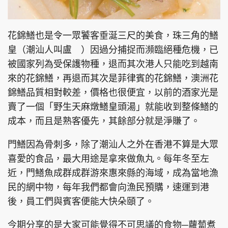
花錦鱔也是令一眾饕客垂涎三尺的美食，珠三角的鱔
皇（潮汕人叫盧 ）因過分捕捉而瀕臨絕種危機，已
頭條搵工
EDUPLUS
被國家列為受保護物種，退而其次港人只能吃到越南
來的花錦鱔，再退而其次是菲律賓的花錦鱔，澳洲花
關於我們
使用條款
錦鱔品質相對較差，價格也很便宜，以前的酒家光是
賣了一個「野生天麻燉鱔皇頭湯」就能收到整條鱔的
聯絡我們
版權及免責聲明
成本，而且是熟客優先，其餘部分就是淨賺了。
隱私政策聲明
門鱔因為骨刺多，除了潮汕人之外在香港不算是大眾
喜愛的食品，最大用途是拿來做魚丸。每年冬至左
Copyright © 東周網 版權所有 . 不得轉載
近，門鱔魚成群成群游來惠來縣的海域，成為當地漁
©Eastweek.com.hk. All rights reserved.
民的網中物，每年我們都會向漁民預購，速運到港
後，員工們與賓客便能大快朵頤了。
今期分享的是大家可能覺得不可思議的食物─蘿蔔煮