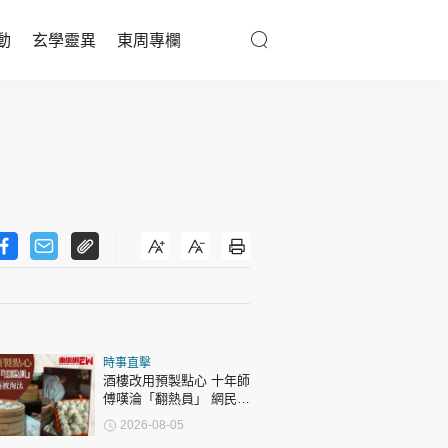
動
玄學靈異
東周專欄
優享生活
醫療百科
親子天地
與寵同行
東周專欄
時事直擊
娛樂名人
酒樓改用預製點心 十年師
傅嘆淪「翻熱員」 網民憂
文化藝術
傳統手藝被淘汰
2026-08-05