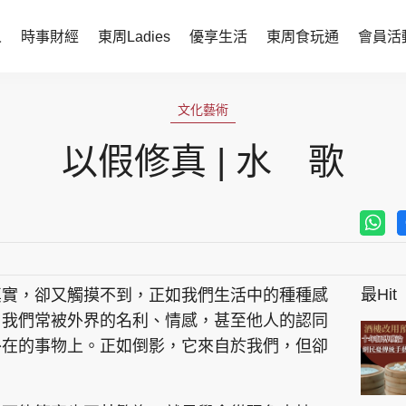
人
時事財經
東周Ladies
優享生活
東周食玩通
會員活
時事財經
東周Ladies
文化藝術
時事直擊
談情說性
以假修真 | 水 歌
財經智庫
時尚生活
焦點人物
健康醫美
她世代力量
卓越女性
最Hit
真實，卻又觸摸不到，正如我們生活中的種種感
會員活動
玄學靈異
，我們常被外界的名利、情感，甚至他人的認同
周JETSO
東勝運程
外在的事物上。正如倒影，它來自於我們，但卻
智富天下 李居明