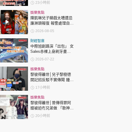
23小時前
娛樂焦點
陳凱琳兒子睇戲太嘈遭忌
廉淋頭報復 報警處理自責
護子不力 歐錦棠陳倩揚齊
2026-08-05
表態「媽媽有責任」
財經智庫
中際旭創路演「出包」 女
Sales赤裸上身刷牙畫面
全場大放送
2026-07-22
娛樂焦點
黎彼得離世│兒子黎樹德
開記招反駁不實傳聞 鍾志
光代好友澄清：冇經濟問
17小時前
題
娛樂焦點
黎彼得離世│曾傳得罪阿
嫂被迫冇兄弟做 「歌神」
許冠傑親筆撰寫悼念忘友
20小時前