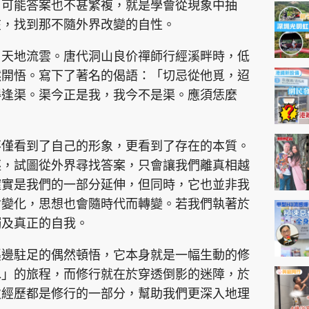
神機妙算 李丞責
？可能答案也不甚繁複，就是學會從現象中抽
在，找到那不隨外界改變的自性。
緣來有理 麥玲玲
鬼靈精怪 威師兄
、天地流雲。唐代洞山良价禪師行經溪畔時，低
然開悟。寫下了著名的偈語：「切忌從他覓，迢
得逢渠。渠今正是我，我今不是渠。應須恁麼
不僅看到了自己的形象，更看到了存在的本質。
逐，試圖從外界尋找答案，只會讓我們離真相越
PCM 電腦廣場
星島頭條
星島日報
頭條日報
星島
確實是我們的一部分延伸，但同時，它也並非我
會變化，思想也會隨時代而轉變。若我們執著於
觸及真正的自我。
EDUPLUS
溪邊駐足的偶然頓悟，它本身就是一幅生動的修
款
版權及免責聲明
Copyright © 東周網 版權所有 . 不得
水」的旅程，而修行就在於穿透倒影的迷障，於
次經歷都是修行的一部分，幫助我們更深入地理