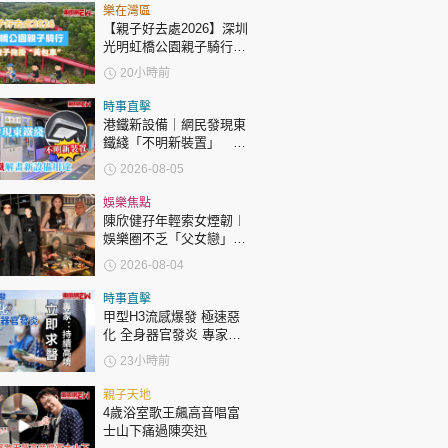
時政財經
樂在灣區
【親子好去處2026】深圳
健康生活
光明虹橋公園親子騎行：
「電助力黃包車」2小時
飲食旅遊
20小時前
環湖
時事直擊
港鐵新設備｜網民發現東
鐵綫「不明新裝置」 港
鐵解畫新設備用途
2026-08-05
娛樂焦點
陳欣健孖年輕索女煙韌︱
環球
The Standard
娛樂圈不乏「父女戀」
親子王
「爺孫戀」 年齡差距最大
2026-08-04
達51歲 最受矚目有李龍
基謝賢
時事直擊
甲型H3流感爆發 極速惡
化 全身器官發炎 專家：
持續高燒要立即求醫
23小時前
轉載 ©Eastweek.com.hk. All rights reserved.
親子天地
4歲浴室歌王飆高音唱富
士山下痛過陳奕迅