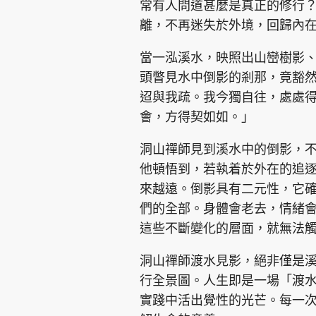
常有人問道甚麼是真正的修行
離，不再迷失於外境，回歸內
當一泓溪水，映照出山巒樹影
頭瞥見水中倒影的剎那，竟豁
迢與我疏。我今獨自往，處處
集團旗下品牌
會，方得契如如。」
洞山禪師見到溪水中的倒影，
他頓悟到，若執着於外在的追
東周刊
cazbuyer
東Touch
來越遠。倒影具有二元性，它
們的全部。身體會老去，情緒
這些不斷變化的層面，就無法
Oh!爸媽
JobMarket
頭條搵工
洞山禪師渡水見影，絕非僅是
關於我們
聯絡我們
隱私政策聲明
使用條
行全景圖。人生即是一場「渡
實踐中活出覺性的光芒。每一