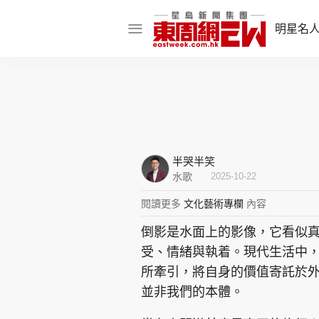
明星名
明星名人
娛樂焦點
話題人物
半哭半笑
東姑熱話
水歌
2025-10-22
閱讀更多
文化藝術專欄
內容
倒影是水面上的影像，它看似
東周食玩通
受、情緒與執着。現代生活中
樂在灣區
東
所牽引，將自身的價值寄託於
並非我們的本體。
飲食玩樂