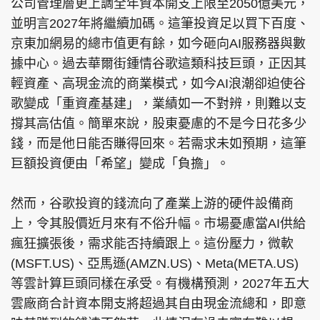
公司管理層更上調全年資本開支上限至2050億美元，
並明言2027年將繼續加碼。這筆投資足以買下百度、
京東加網易的總市值更有餘，如今砸向AI服務器與數
據中心。過去華爾街鍾情谷歌這類科技巨頭，正因其
輕資產、高現金流的商業模式，如今AI浪潮卻迫使谷
歌變成「重資產基建」，業績如一不對辨，則難以支
撐其高估值。簡單來說，股東憂慮的不是今日花多少
錢，而是他日能否賺得回來。若需求未如預期，這筆
巨額投資便由「希望」變成「負擔」。
然而，谷歌投資的錢流向了產業上游的硬件設備商
上，令其股價近月來有不俗升幅。市場憂慮當AI供給
瘋狂擴張後，需求能否持續跟上。這份壓力，微軟
(MSFT.US)、亞馬遜(AMZN.US)、Meta(META.US)
等雲計算巨頭同樣在承受。有機構預測，2027年五大
雲廠商合計資本開支將超過其自由現金流總和，即意