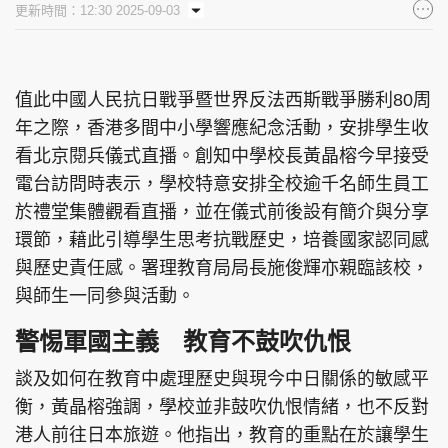
更新時間：12:30 2025-09-03
集團旗下品牌
值此中國人民抗日戰爭暨世界反法西斯戰爭勝利80周
年之際，香港多間中小學響應紀念活動，安排學生收
東周刊
cazbuyer
東Touch
看北京閱兵儀式直播。創知中學校長黃晶榕今早接受
電台訪問時表示，學校特意安排全校逾千名師生員工
於禮堂集體觀看直播，並在儀式前後設有簡介與分享
PCM 電腦廣場
星島頭條
星島日報
環節，藉此引導學生思考抗戰歷史，培養國家認同感
與歷史責任感。署理教育局局長施俊輝亦親臨該校，
與師生一同參與活動。
警惕軍國主義 教育不鼓吹仇恨
頭條日報
星島環球
The Standard
談及如何在教育中處理歷史與現今中日關係的敏感平
衡，黃晶榕強調，學校並非鼓吹仇恨情緒，也不反對
港人前往日本旅遊。他指出，教育的重點在於讓學生
親子王
Oh!爸媽
JobMarket