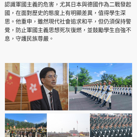
認識軍國主義的危害，尤其日本與德國作為二戰發起
國，在面對歷史的態度上有明顯差異，值得學生深
思。他重申，雖然現代社會追求和平，但仍須保持警
覺，防止軍國主義思想死灰復燃，並鼓勵學生自強不
頭條搵工
EDUPLUS
息，守護民族尊嚴。
關於我們
使用條款
聯絡我們
版權及免責聲明
隱私政策聲明
Copyright © 東周網 版權所有 . 不得轉載
©Eastweek.com.hk. All rights reserved.