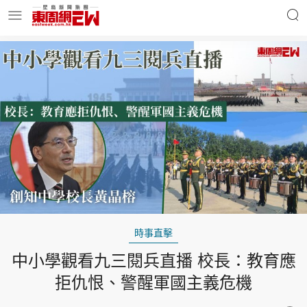
明星名人
時事財經
東周Ladies
優享生活
東周食玩通
會員活動
時事直擊
中小學觀看九三閱兵直播 校長：教育應
玄學靈異
東周專欄
拒仇恨、警醒軍國主義危機