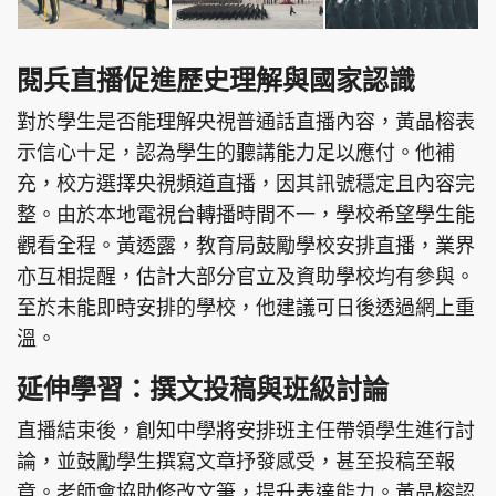
閱兵直播促進歷史理解與國家認識
對於學生是否能理解央視普通話直播內容，黃晶榕表
示信心十足，認為學生的聽講能力足以應付。他補
充，校方選擇央視頻道直播，因其訊號穩定且內容完
整。由於本地電視台轉播時間不一，學校希望學生能
觀看全程。黃透露，教育局鼓勵學校安排直播，業界
亦互相提醒，估計大部分官立及資助學校均有參與。
至於未能即時安排的學校，他建議可日後透過網上重
溫。
延伸學習：撰文投稿與班級討論
直播結束後，創知中學將安排班主任帶領學生進行討
論，並鼓勵學生撰寫文章抒發感受，甚至投稿至報
章。老師會協助修改文筆，提升表達能力。黃晶榕認