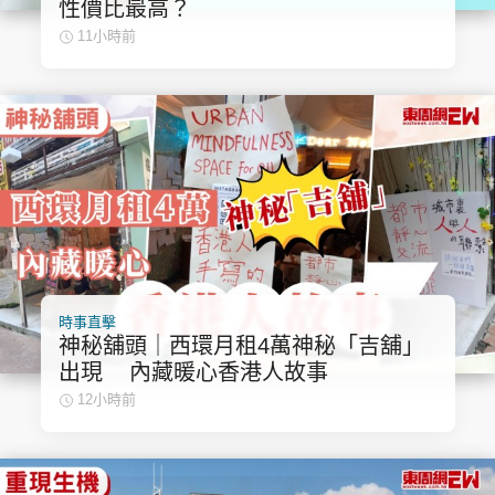
性價比最高？
集團旗下品牌
11小時前
東周刊
cazbuyer
東Touch
PCM 電腦廣場
星島頭條
星島日報
時事直擊
神秘舖頭｜西環月租4萬神秘「吉舖」
出現 內藏暖心香港人故事
頭條日報
星島環球
The Standard
12小時前
親子王
Oh!爸媽
JobMarket