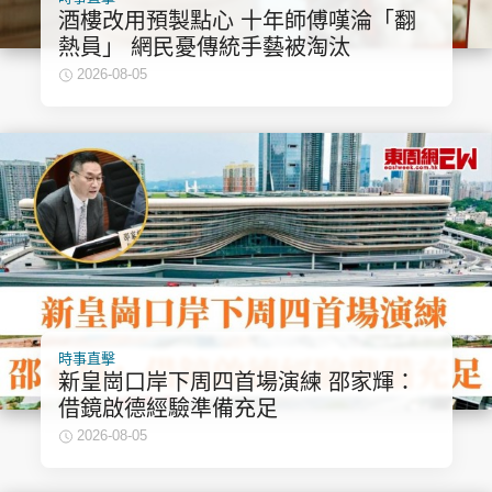
酒樓改用預製點心 十年師傅嘆淪「翻
熱員」 網民憂傳統手藝被淘汰
2026-08-05
時事直擊
新皇崗口岸下周四首場演練 邵家輝：
借鏡啟德經驗準備充足
2026-08-05