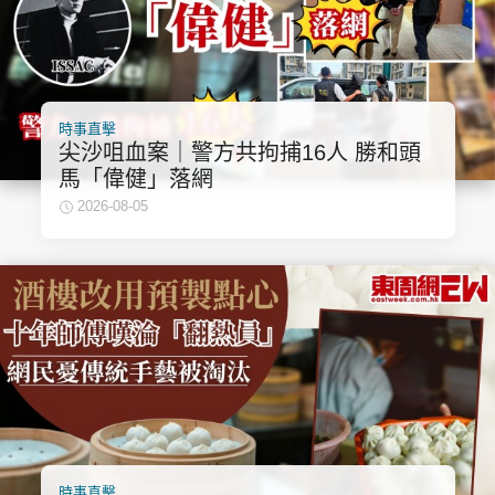
時事直擊
尖沙咀血案｜警方共拘捕16人 勝和頭
馬「偉健」落網
2026-08-05
時事直擊