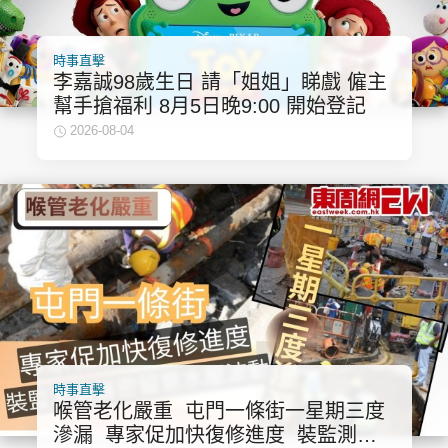
時事直擊
李嘉誠98歲生日 請「姐姐」睇戲 僱主
幫手搶福利 8月5日晚9:00 開始登記
2026-08-04
時事直擊
喉管老化嚴重 屯門一條街一星期三度
滲漏 專家促加快復修進度 裝監測儀