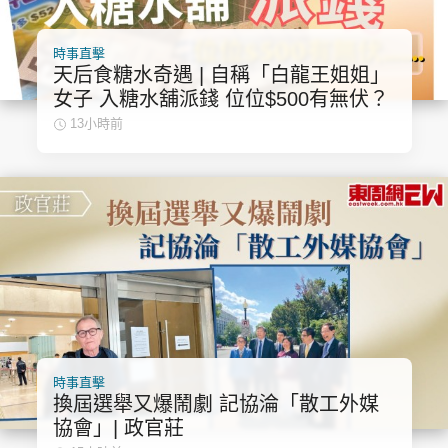
時事直擊
天后食糖水奇遇 | 自稱「白龍王姐姐」
女子 入糖水舖派錢 位位$500有無伏？
13小時前
時事直擊
換屆選舉又爆鬧劇 記協淪「散工外媒
協會」| 政官莊