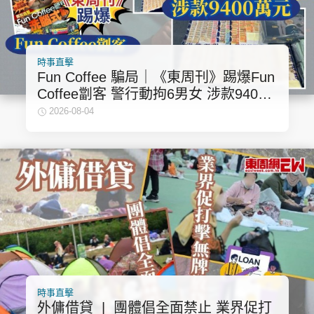
時事直擊
Fun Coffee 騙局｜《東周刊》踢爆Fun
Coffee劏客 警行動拘6男女 涉款9400
萬元 檢獲現金及大量證物
2026-08-04
時事直擊
外傭借貸 | 團體倡全面禁止 業界促打