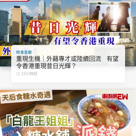
頭條搵工
EDUPLUS
時事直擊
關於我們
使用條款
重現生機｜外籍專才或陸續回流 有望
聯絡我們
版權及免責聲明
令香港重現昔日光輝？
13小時前
隱私政策聲明
Copyright © 東周網 版權所有 . 不得轉載
©Eastweek.com.hk. All rights reserved.