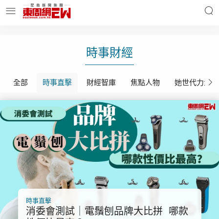
明星名人
時事財經
時事財經
全部
時事直擊
財經智庫
焦點人物
她世代力量
東周Ladies
優享生活
東周食玩通
會員活動
玄學靈異
東周專欄
時事直擊
消委會測試｜電鬚刨品牌大比拼 哪款