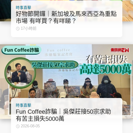
時事直擊
好物節開鑼｜新加坡及馬來西亞為重點
市場 有咩買？有咩睇？
17小時前
時事直擊
Fun Coffee詐騙｜吳傑莊接50宗求助
有苦主損失5000萬
2026-08-05