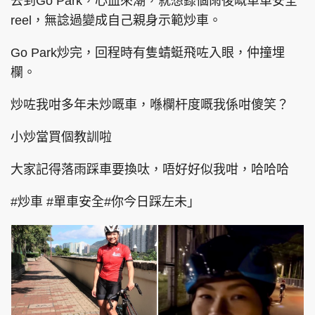
去到Go Park，心血來潮，就想錄個雨後嘅單車安全
reel，無諗過變成自己親身示範炒車。
Go Park炒完，回程時有隻蜻蜓飛咗入眼，仲撞埋
欄。
炒咗我咁多年未炒嘅車，喺欄杆度嘅我係咁傻笑？
小炒當買個教訓啦
大家記得落雨踩車要換呔，唔好好似我咁，哈哈哈
#炒車 #單車安全#你今日踩左未」