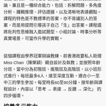
論，兼且是⼀種綜合能⼒，包括：拆解問題、多⾓度
分析、邏輯推理、評估證據，以及清晰地表達觀點。
課程的特色是不教標準的答案，亦不背誦別⼈的答
案，而是⽤提問引導孩⼦⾃⼰「⽣」出答案。課程還
將批判性思維融入⾯試題型、⼩組討論、時事分析等
真實場景，可當作升學的實戰。
這個課程由學界冠軍辯論教練、前香港政要私⼈助理
Miss Chan（陳樂穎）親⾃設計及執教；並按照年齡
分班，當中分為初階班、進階班及高階班，以小班形
式進行，每班最多6⼈，達至深度互動，適合⼩⼀⾄
中三的學⽣參加。每堂時長60⾄90分鐘，按年齡與課
程設計，內容以「思考 → 表達 → 反饋 → 深化」 的
四步循環。