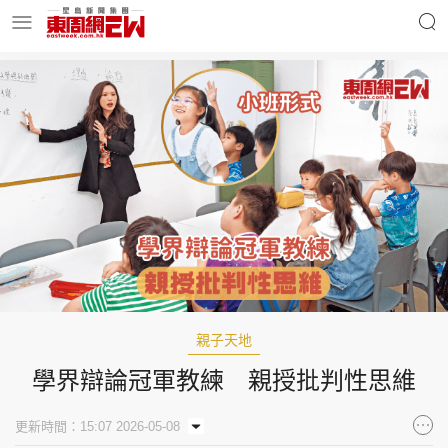
明星名人
時事財經
東周Ladies
優享生活
東周食玩通
會員活動
親子天地
學界辯論冠軍教練 親授批判性思維
玄學靈異
東周專欄
更新時間：15:07 2026-05-08