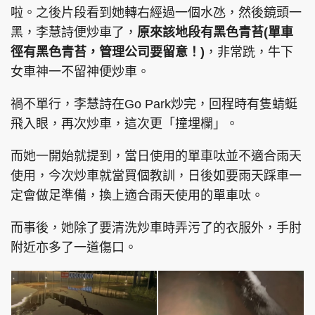
啦。之後片段看到她轉右經過一個水氹，然後鏡頭一
黑，李慧詩便炒車了，
原來該地段有黑色青苔(單車
徑有黑色青苔，管理公司要留意！)
，非常跣，牛下
女車神一不留神便炒車。
禍不單行，李慧詩在Go Park炒完，回程時有隻蜻蜓
飛入眼，再次炒車，這次更「撞埋欄」。
而她一開始就提到，當日使用的單車呔並不適合雨天
使用，今次炒車就當買個教訓，日後如要雨天踩車一
定會做足準備，換上適合雨天使用的單車呔。
而事後，她除了要清洗炒車時弄污了的衣服外，手肘
附近亦多了一道傷口。