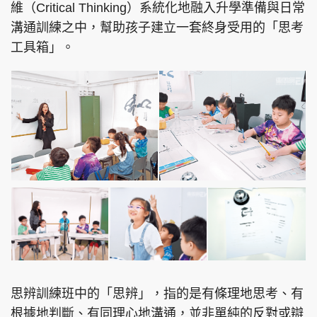
維（Critical Thinking）系統化地融入升學準備與⽇常
溝通訓練之中，幫助孩⼦建立⼀套終⾝受⽤的「思考
⼯具箱」。
頭條搵工
EDUPLUS
關於我們
使用條款
聯絡我們
版權及免責聲明
隱私政策聲明
Copyright © 東周網 版權所有 . 不得轉載
©Eastweek.com.hk. All rights reserved.
思辨訓練班中的「思辨」，指的是有條理地思考、有
根據地判斷、有同理⼼地溝通，並非單純的反對或辯