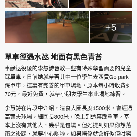
+5
單車徑遇水氹 地面有黑色青苔
事緣退役後的李慧詩會教一些有特殊學習需要的兒童
踩單車，日前她就帶著其中一位學生去西貢Go park
踩單車，這裏有完善的單車場地，原本每小時收費$
70元，最近免費，就帶小朋友學生來此埸地練習。
李慧詩在片段中介紹，這裏大圈長度1500米，會經過
高爾夫球場，細圈長800米，晚上到這裏踩單車，基
本上沒有其他人，幾乎是包場。但她提到如果你想落
雨之後踩，就要小心啲啦，如果唔係就會好似佢咁㗎