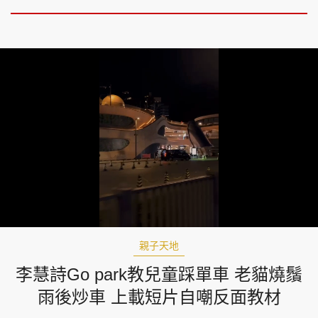
Loaded
:
Unmute
66.37%
親子天地
李慧詩Go park教兒童踩單車 老貓燒鬚
雨後炒車 上載短片自嘲反面教材