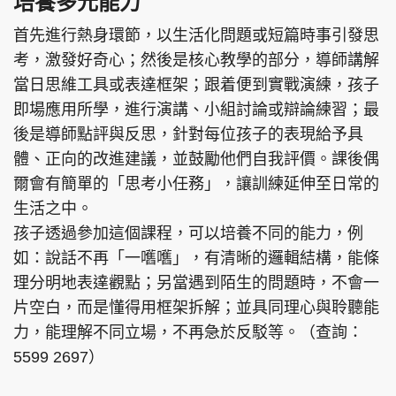
培養多元能力
首先進行熱身環節，以⽣活化問題或短篇時事引發思
考，激發好奇⼼；然後是核⼼教學的部分，導師講解
當⽇思維⼯具或表達框架；跟着便到實戰演練，孩子
即場應⽤所學，進⾏演講、⼩組討論或辯論練習；最
後是導師點評與反思，針對每位孩子的表現給予具
體、正向的改進建議，並⿎勵他們⾃我評價。課後偶
爾會有簡單的「思考⼩任務」，讓訓練延伸⾄⽇常的
⽣活之中。
孩子透過參加這個課程，可以培養不同的能力，例
如：說話不再「⼀嚿嚿」，有清晰的邏輯結構，能條
理分明地表達觀點；另當遇到陌⽣的問題時，不會一
片空⽩，而是懂得⽤框架拆解；並具同理⼼與聆聽能
⼒，能理解不同立場，不再急於反駁等。（查詢：
5599 2697）