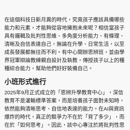
集團旗下品牌
在這個科技日新月異的時代，究竟孩子應該具備哪些
能力和元素，才能夠從容地擁抱未來呢？相信當孩子
具有邏輯及批判性思維、多角度分析能力、有條理、
東周刊
cazbuyer
東Touch
清晰及自信表達自己，無論在升學、日常生活，以至
成長發展都無往而不利。有中心開辦思辨班，並由學
界冠軍辯論教練親⾃設計及執教，傳授孩子以上的種
種綜合能力，幫助他們好好裝備自己。
PCM 電腦廣場
星島頭條
星島日報
小班形式進行
2025年9⽉正式成立的「思辨升學教育中⼼」，深信
頭條日報
星島環球
The Standard
教育不是灌輸標準答案，⽽是培養孩⼦⾯對未知時，
依然能夠清晰思考、⾃信地表達的能⼒。在AI與資訊
爆炸的時代，真正的競爭⼒不在於「背了多少」，⽽
在於「如何思考」。因此，該中心專注於將批判性思
親子王
Oh!爸媽
JobMarket