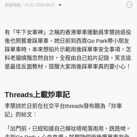
更新時間：15:52 2026-08-07
有「牛下女車神」之稱的香港單車運動員李慧詩退役
後也照舊會踩單車，她日前到西貢Go Park帶小朋友
踩單車時，本來想拍片示範雨後踩單車安全事項，怎
料老貓燒鬚忽然自炒，全程由自己拍片記錄，笑言這
是最佳反面教材，提醒大家雨後踩單車真的要小心！
Threads上載炒車記
李慧詩於日前在社交平台threads發布題為「炒車
記」的帖文：
「出門前，已經知道自己條呔唔啱落雨用，跣跣哋。