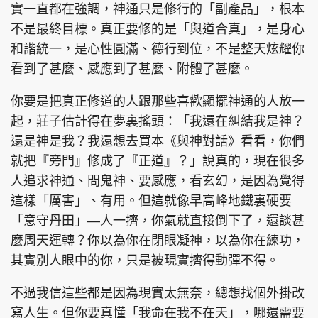
實一直都在強調，神通只是修行的「副產品」，根本
不是最終目標。真正要修的是「與道合真」，是身心
和諧統一，是心性圓滿、德行到位，不是整天炫耀你
看到了甚麼、感應到了甚麼、附體了甚麼。
頭條搵工
EDUPLUS
你要是把真正修道的人跟那些喜歡顯擺神通的人放一
起，莊子估計得在夢裏搖頭：「我還在糾結我是神？
關於我們
使用條款
還是神是我？我還想去買本《與神對話》看看，你們
聯絡我們
版權及免責聲明
就把『旁門』修成了『正道』？」說真的，現在很多
隱私政策聲明
人追求神通、問鬼神、要感應，看玄幻，是因為覺得
這樣「厲害」、有用。但這就像早高峰地鐵裏硬要
「意守丹田」—人一擠，你氣就直接倒下了，還談甚
Copyright © 東周網 版權所有 . 不得轉載
麼周天運轉？你以為你在閉眼凝神，以為你在練功，
©Eastweek.com.hk. All rights reserved.
其實別人眼中的你，只是被現實擠得動彈不得。
不過我信這些都是因為現實太無奈，總想找個外掛改
寫人生。但你要真懂「我命在我不在天」，哪還需要