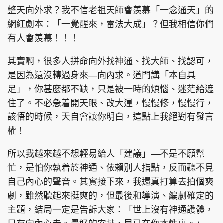
整天向外求？我不信老祖天師會羨慕「一念通天」的
網紅劇本：「一覺醒來，雷法大成」？但我相信你們
有人會羨慕！！！
其實啊，很多人拼命向外找神通、找大師、找認可，
是因為還沒轉過身來—向內求。道門講「本自具
足」，你甚麼都不缺，只是被一時的煩惱、迷茫給遮
住了。不必急着開天眼、改大運，慢慢修，慢慢行，
該悟的時候，天自會讓你明白，這點上我絕對有發言
權！
所以我越來越不想輕易給人「建議」—不是不願幫
忙，是怕你執着於神通、依賴別人指點，反而聽不見
自己內心的聲音。其實接下來，我還真打算去拍個爽
劇，雖然聽起來挺爽的，但最後和導演、編劇確定的
主題，結局一定是告訴大家：「世上沒有神通護體，