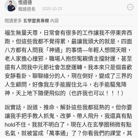
悟道德
集團旗下品牌
楓燧道長
2025-10-23
閱讀更多
玄學靈異專欄
內容
福生無量天尊，日常會有很多的工作讓我不停東奔西
東周刊
cazbuyer
東Touch
跑，但這些我都不覺得累，最讓我頭大的就是，四面
八方都有人問我「神通」的事情—年輕人想開天眼，
老人家擔心撞邪，職場人抱怨冤親債主擋財運，甚至
還有人問我中元節社會怎麼運轉。我本來只是個喜歡
PCM 電腦廣場
星島頭條
星島日報
安靜看卦、聊聊緣分的人，現在倒好，變成了三界的
人生顧問，好像我左手能握住北斗，右手能驅鬼降
神，天上地下隨便飛似的（也許我也可以！！！）
頭條日報
星島環球
The Standard
說實話，說道、推命、解卦這些我都挺熟的。但你要
讓我手把手教人抓鬼、改夢、帶人飛升，我還真有點
hold不住。我就不明白了，現在人在玄學圈稍微有點
名氣，就被當成「萬事通」了？你看我們的課堂，其
親子王
Oh!爸媽
JobMarket