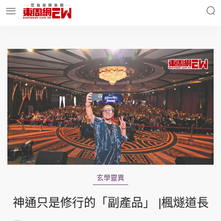
明星名人
時事財經
東周Ladies
優享生活
東周食玩通
會員活動
玄學靈異
玄學靈異
東周專欄
神通只是修行的「副產品」 |楓燧道長