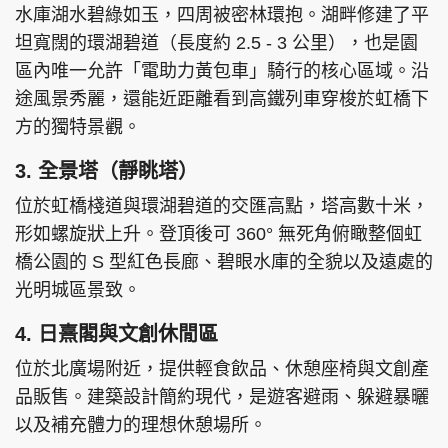
水庫湖水碧綠如玉，四周被密林環抱。湖畔修建了平
坦寬闊的環湖碧道（長度約 2.5 - 3 公里），也是園
區內唯一允許「電助力黃包車」騎行的核心區域。沿
途風景秀麗，還能近距離看到高鐵列車穿梭於虹橋下
方的獨特景觀。
3. 全景塔（靜眺塔）
位於虹橋棧道與環湖碧道的交匯高點，塔高數十米，
形如螺旋狀上升。登頂後可 360° 無死角俯瞰整個虹
橋公園的 S 型紅色長廊、碧眼水庫的全貌以及遠處的
光明城區景致。
4. 日熹閣與文創休閒區
位於北廣場附近，提供輕食飲品、休憩座椅與文創產
品販售。建築設計簡約現代，是遊客避雨、躲避暴曬
以及補充體力的理想休憩場所。