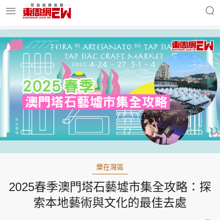
明星名人
時事財經
東周Ladies
優享生活
東周食玩通
會員活動
樂在灣區
2025春季澳門塔石藝墟市集全攻略：探
玄學靈異
東周專欄
索本地藝術與文化的最佳去處