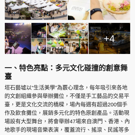
頭條搵工
EDUPLUS
+4
關於我們
使用條款
聯絡我們
版權及免責聲明
一、特色亮點：多元文化碰撞的創意舞
隱私政策聲明
臺
塔石藝墟以“生活美學”為覈心理念，每年吸引來各地
的文創組織參與舉辦攤位，不僅是手工藝品的交易平
Copyright © 東周網 版權所有 . 不得轉載
臺，更是文化交流的橋樑，場內每週有超過200個手
©Eastweek.com.hk. All rights reserved.
作及飲食攤位，展銷多元化的特色原創產品。活動現
場設有大型舞台，將會舉辦47場來自澳門、香港、內
地歌手的現場音樂表演，覆蓋流行、搖滾、民謠等多