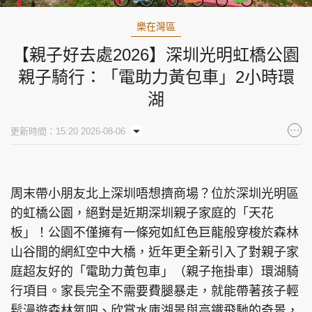
樂在灣區
【親子好去處2026】深圳光明虹橋公園
親子騎行：「電助力黃包車」2小時環
湖
更新時間：15:20 2026-08-06
周末帶小朋友北上深圳唔想擠商場？位於深圳光明區
的虹橋公園，絕對是近期深圳親子家庭的「天花
板」！公園不僅擁有一條宛如紅色巨龍般穿梭於森林
山谷間的網紅空中大橋，近年更全新引入了對親子家
庭超友好的「電助力黃包車」（親子拖掛車）環湖騎
行項目。家長完全不需要費腿暴走，就能帶著孩子輕
鬆漫遊森林氧吧、欣賞水庫湖景與高鐵飛馳的奇景，