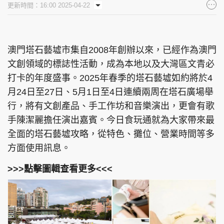
更新時間：16:00 2025-04-22
集團旗下品牌
澳門塔石藝墟市集自2008年創辦以來，已經作為澳門
文創領域的標誌性活動，成為本地以及大灣區文青必
東周刊
cazbuyer
東Touch
打卡的年度盛事。2025年春季的塔石藝墟如約將於4
月24日至27日、5月1日至4日連續兩周在塔石廣場舉
行，將有文創產品、手工作坊和音樂演出，更會有歌
PCM 電腦廣場
星島頭條
星島日報
手陳潔麗擔任演出嘉賓。今日食玩通就為大家帶來最
全面的塔石藝墟攻略，從特色、攤位、營業時間等多
方面使用訊息。
>>>點擊圖輯查看更多<<<
頭條日報
星島環球
The Standard
親子王
Oh!爸媽
JobMarket