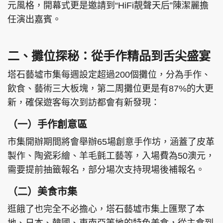
元風格，開幕式更是邀請到“HiFi靚聲天后”陳潔麗擔
任演出嘉賓。
二、攤位探秘：從手作精品到舌尖盛宴
塔石藝墟市集每週設定超過200個攤位，分為手作、
飲食、藝術三大板塊，第二周攤位更是有87%的大更
新，確保遊客每次到訪都會有新發現：
（一）手作創意區
市集開辦期間將會舉辦65場創意手作坊，涵蓋了皮革
製作、陶瓷彩繪、羊毛氈工藝等，入場費為50澳元，
需要提前抽籤報名，部分場次支持現場後補報名。
（二）美食市集
逛餓了也完全不必擔心，塔石藝墟市集上匯聚了本