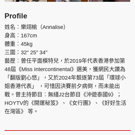
Profile
姓名︰樂翊榆（Annalise）
身高︰167cm
體重︰45kg
三圍：32" 25" 34"
藝歷︰曾任平面模特兒，於2019年代表香港參加第
48屆《Miss Intercontinental》選美，獲網民大讚為
「翻版劉心悠」，又於2024年競逐第73屆「環球小
姐香港代表」 ，可惜因決賽前夕病倒，而未能出
戰。曾主持節目︰無綫J2台節目《沖遊泰國9》；
HOYTV的《開運秘笈》、《女行團》、《好好生活
在灣區》 等。