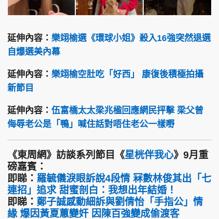
延伸內容：
樂翊榆選《環球小姐》殺入16強突然退選
自爆選美內幕
延伸內容：
樂翊榆空肚吃「好西」 康復後積極拍攝
新節目
延伸內容：
伍富橋太太梁兆楹回應網民抨擊 梁父曾
侮辱老公是「鴨」喊住話對唔住老公一樣嘢
《東周網》訪談系列節目《
星桄伴我心
》9月重
磅嘉賓：
即睇：
羅毓儀淚眼訴說4段情 冧數林俊其出「七
連招」追求 甜蜜剖白：我想出年結婚！
即睇：
鄭子誠感動細訴與劉倩怡「手指公」情
緣 爆因黃夏蕙變奸 因陳百強變成偷渡客