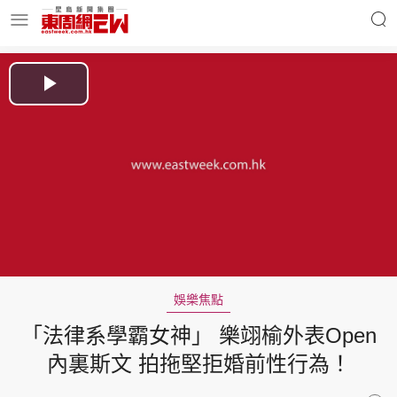
明星名人
時事財經
Play
Video
東周Ladies
優享生活
東周食玩通
會員活動
娛樂焦點
「法律系學霸女神」 樂翊榆外表Open
玄學靈異
東周專欄
內裏斯文 拍拖堅拒婚前性行為！