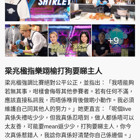
+9
梁兆楹指樂翊榆打狗要睇主人
梁兆楹強調比賽絕對公平公正，並指出：「我唔能夠
若無其事，咁樣會侮辱其他參賽者。若有任何不滿，
應該直接私訊我，而唔係喺背後做啲小動作。我必須
維護自己同其他人的努力。」她更直言：「呢個live
真係失禮咗少少，但我真係忍唔到，做人都係唔可以
太友善，可能要mean返少少，打狗要睇主人，你今
次真係惹錯人，我諗你真係好清楚你自己係邊個。」