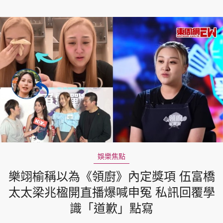
娛樂焦點
樂翊榆稱以為《領廚》內定獎項 伍富橋
太太梁兆楹開直播爆喊申冤 私訊回覆學
識「道歉」點寫