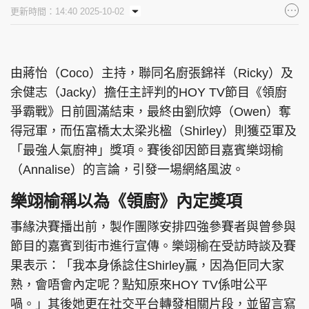
更新時間：14:40 2025-10-02
由蔣怡（Coco）主持，聯同名廚張錦祥（Ricky）及
余健志（Jacky）擔任主評判的HOY TV節目《領廚
爭霸戰》日前圓滿結束，最終由劉欣婷（Owen）奪
得冠軍，而伍富橋太太梁兆楹（Shirley）則獲亞軍及
「最強人氣廚神」獎項。賽後卻因節目嘉賓樂翊榆
（Annalise）的言論，引發一場網絡風波。
樂翊榆稱以為《領廚》內定獎項
事緣決賽播出前，製作團隊安排四強參賽者與曾參與
節目的嘉賓到街市進行宣傳。樂翊榆在受訪時談及賽
果表示：「我本身係諗住Shirley贏，因為佢同大家
熟，會唔會內定呢？點知原來HOY TV係咁公平
喎。」其後她更在社交平台轉發相關片段，並留言寫