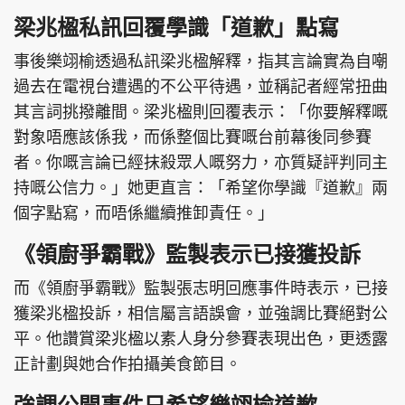
梁兆楹私訊回覆學識「道歉」點寫
事後樂翊榆透過私訊梁兆楹解釋，指其言論實為自嘲
過去在電視台遭遇的不公平待遇，並稱記者經常扭曲
其言詞挑撥離間。梁兆楹則回覆表示：「你要解釋嘅
對象唔應該係我，而係整個比賽嘅台前幕後同參賽
者。你嘅言論已經抹殺眾人嘅努力，亦質疑評判同主
持嘅公信力。」她更直言：「希望你學識『道歉』兩
個字點寫，而唔係繼續推卸責任。」
《領廚爭霸戰》監製表示已接獲投訴
而《領廚爭霸戰》監製張志明回應事件時表示，已接
獲梁兆楹投訴，相信屬言語誤會，並強調比賽絕對公
平。他讚賞梁兆楹以素人身分參賽表現出色，更透露
正計劃與她合作拍攝美食節目。