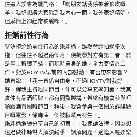
往遭人誤會為戰鬥格：「啲朋友話我係披着狼皮嘅
羊，我好想讓大家睇到我內心一面，我外表好精明，
但感情上卻經常被騙㗎。」
頭條搵工
EDUPLUS
拒婚前性行為
堅決拒絕婚前性行為的樂翊榆，雖然曾經拍過多次
拖，但往往不超過兩個月，便揭發對方有第三者，於
關於我們
使用條款
是馬上斬纜了結；而現時單身的她，全力寄情於工
聯絡我們
版權及免責聲明
作。對於HOYTV早前的內部變動，有否帶來影響？
隱私政策聲明
她直說︰「我一直係自由身，不過HOYTV對我好
好，俾我主持唔同節目，仲可以分享玄學知識。我其
實仲有品酒師牌，都有同監製講，希望有機會參與吓
Copyright © 東周網 版權所有 . 不得轉載
啲跟酒有關嘅節目。稍後，我會參與一個關於詐騙題
©Eastweek.com.hk. All rights reserved.
目嘅電影，係飾演一個被騙嘅高材生。」
樂翊榆繼續分享自己的初衷︰「我揀讀法律，因為想
透過做律師幫人解決紛爭，調解問題。適逢入咗娛樂