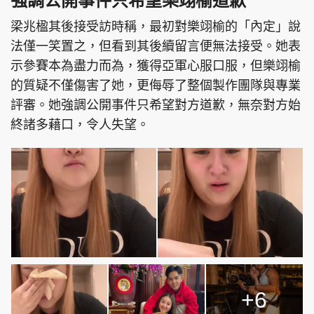
強調公開事件只希望樂翊榆道歉
梁兆楹其後接受訪時稱，最初對樂翊榆的「內定」說
法僅一笑置之，但看到其後續留言便無法接受。她表
示參賽本為盡力而為，獲得亞軍心服口服，但樂翊榆
的質疑不僅傷害了她，更侮辱了整個製作團隊與專業
評審。她強調公開事件只希望對方道歉，無奈對方始
終諸多藉口，令人失望。
+6