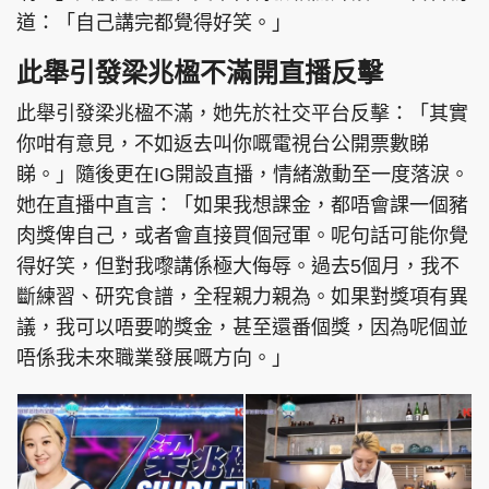
道：「自己講完都覺得好笑。」
此舉引發梁兆楹不滿開直播反擊
此舉引發梁兆楹不滿，她先於社交平台反擊：「其實
你咁有意見，不如返去叫你嘅電視台公開票數睇
睇。」隨後更在IG開設直播，情緒激動至一度落淚。
她在直播中直言：「如果我想課金，都唔會課一個豬
肉獎俾自己，或者會直接買個冠軍。呢句話可能你覺
得好笑，但對我嚟講係極大侮辱。過去5個月，我不
斷練習、研究食譜，全程親力親為。如果對獎項有異
議，我可以唔要啲獎金，甚至還番個獎，因為呢個並
唔係我未來職業發展嘅方向。」