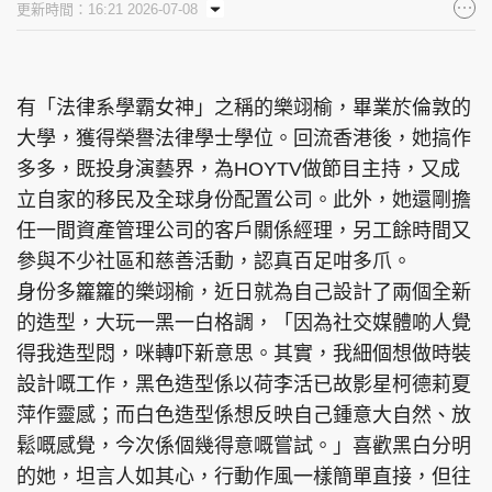
更新時間：16:21 2026-07-08
集團旗下品牌
有「法律系學霸女神」之稱的樂翊榆，畢業於倫敦的
大學，獲得榮譽法律學士學位。回流香港後，她搞作
東周刊
cazbuyer
東Touch
多多，既投身演藝界，為HOYTV做節目主持，又成
立自家的移民及全球身份配置公司。此外，她還剛擔
任一間資產管理公司的客戶關係經理，另工餘時間又
PCM 電腦廣場
星島頭條
星島日報
參與不少社區和慈善活動，認真百足咁多爪。
身份多籮籮的樂翊榆，近日就為自己設計了兩個全新
的造型，大玩一黑一白格調，「因為社交媒體啲人覺
得我造型悶，咪轉吓新意思。其實，我細個想做時裝
頭條日報
星島環球
The Standard
設計嘅工作，黑色造型係以荷李活已故影星柯德莉夏
萍作靈感；而白色造型係想反映自己鍾意大自然、放
鬆嘅感覺，今次係個幾得意嘅嘗試。」喜歡黑白分明
的她，坦言人如其心，行動作風一樣簡單直接，但往
親子王
Oh!爸媽
JobMarket