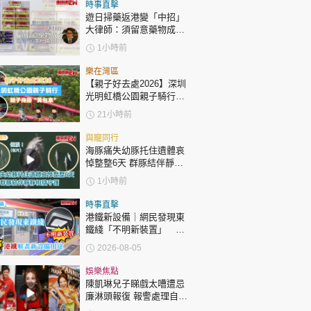
時政財經
時事直擊
遊日掃藥返港變「中招」
健康生活
大律師：須留意藥物成分
自用代購都唔係護身符
1小時前
飲食旅遊
樂在灣區
【親子好去處2026】深圳
光明虹橋公園親子騎行：
「電助力黃包車」2小時
21小時前
環湖
與寵同行
海豚痛失幼豚托住遺體哀
悼整整6天 群豚結伴靜靜
環球
The Standard
親子王
相隨守護
1小時前
時事直擊
港鐵新設備｜網民發現東
鐵綫「不明新裝置」 港
鐵解畫新設備用途
2026-08-05
轉載 ©Eastweek.com.hk. All rights reserved.
娛樂焦點
陳凱琳兒子睇戲太嘈遭忌
廉淋頭報復 報警處理自責
護子不力 歐錦棠陳倩揚齊