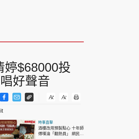
$68000投
熱唱好聲音
t
時事直擊
酒樓改用預製點心 十年師
傅嘆淪「翻熱員」 網民憂