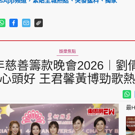
tsApp頻道，緊貼全城熱話、突發猛料、獨家
娛樂焦點
慈善籌款晚會2026︱劉倩婷
心頭好 王君馨黃博勁歌
最Hi