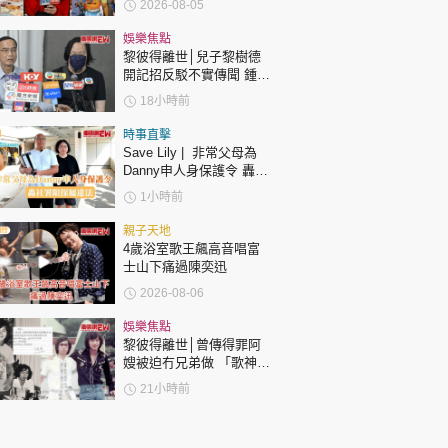
2026-08-05
表態「媽媽有責任」
娛樂焦點
黎彼得離世│兒子黎樹德
開記招反駁不實傳聞 鍾志
光代好友澄清：冇經濟問
18小時前
題
時事直擊
Save Lily | 非常父母為
Danny申人身保護令 轟社
署限探屬違法
1小時前
親子天地
4歲浴室歌王飆高音唱富
士山下痛過陳奕迅
2026-08-06
娛樂焦點
黎彼得離世│曾傳得罪阿
嫂被迫冇兄弟做 「歌神」
許冠傑親筆撰寫悼念忘友
21小時前