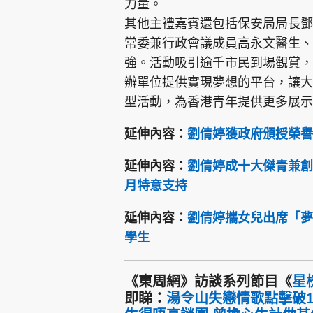
力量。
其他主禮嘉賓還包括保安局局長鄧
常委兼行政會議成員高永文醫生、
強。活動吸引逾千市民到場觀賞，
辦單位提供實現夢想的平台，讓大
型活動，為香港青年提供更多展示
延伸內容：
劉倩婷獲政府頒授榮譽
延伸內容：
劉倩婷成十大傑青兼創
月特意支持
延伸內容：
劉倩婷攜女兒出席「夢
學生
《東周網》訪談系列節目《
星
即睇：
湯令山失戀情歌點擊破15