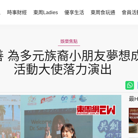
人
時事財經
東周Ladies
優享生活
東周食玩通
會員活
時事財經
東周Ladies
娛樂焦點
時事直擊
談情說性
 為多元族裔小朋友夢想
財經智庫
時尚生活
活動大使落力演出
焦點人物
健康醫美
她世代力量
卓越女性
最Hi
會員活動
玄學靈異
周JETSO
東勝運程
智富天下 李居明