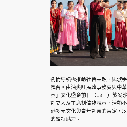
集團旗下品牌
東周刊
cazbuyer
東Touch
劉倩婷積極推動社會共融，與歌手
舞台。由油尖旺民政事務處與中華倫
真」文化盛會前日（18日）於尖
Oh!爸媽
JobMarket
頭條搵工
創立人及主席劉倩婷表示，活動不
港多元文化與青年創意的肯定，以
關於我們
聯絡我們
隱私政策聲明
使用條
的獨特魅力。