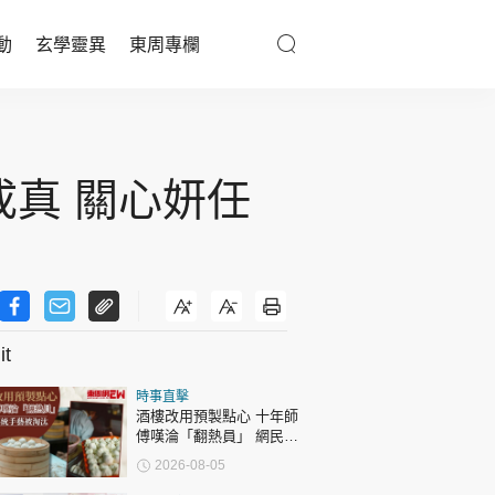
動
玄學靈異
東周專欄
優享生活
醫療百科
成真 關心妍任
親子天地
與寵同行
t
東周專欄
時事直擊
娛樂名人
酒樓改用預製點心 十年師
傅嘆淪「翻熱員」 網民憂
文化藝術
傳統手藝被淘汰
2026-08-05