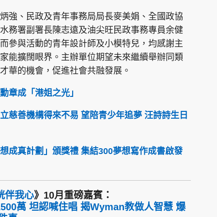
炳強、民政及青年事務局局長麥美娟、全國政協
水務署副署長陳志遠及油尖旺民政事務專員余健
而參與活動的青年設計師及小模特兒，均感謝主
家能擴闊眼界。主辦單位期望未來繼續舉辦同類
才華的機會，促進社會共融發展。
勳章成「港姐之光」
立慈善機構得來不易 望陪青少年追夢 汪詩詩生日
想成真計劃」頒獎禮 集結300夢想寫作成書啟發
桄伴我心
》10月重磅嘉賓：
00萬 坦認喊住唱 揭Wyman教做人智慧 爆