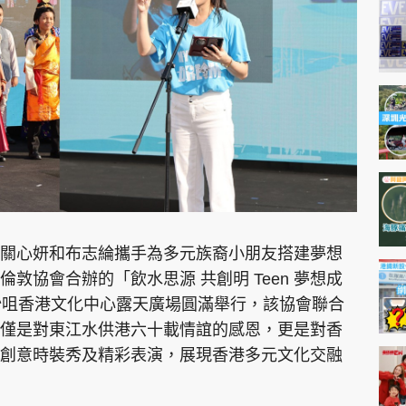
神機妙算 李丞責
緣來有理 麥玲玲
鬼靈精怪 威師兄
PCM 電腦廣場
星島頭條
星島日報
頭條日報
星島
關心妍和布志綸攜手為多元族裔小朋友搭建夢想
敦協會合辦的「飲水思源 共創明 Teen 夢想成
沙咀香港文化中心露天廣場圓滿舉行，該協會聯合
EDUPLUS
僅是對東江水供港六十載情誼的感恩，更是對香
創意時裝秀及精彩表演，展現香港多元文化交融
款
版權及免責聲明
Copyright © 東周網 版權所有 . 不得