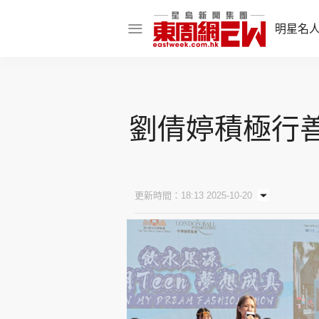
明星名
明星名人
娛樂焦點
劉倩婷積極行善
話題人物
東姑熱話
更新時間：18:13 2025-10-20
東周食玩通
樂在灣區
東
飲食玩樂