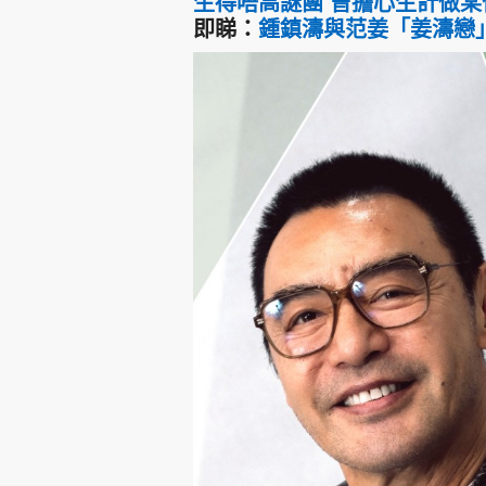
生得唔高謎團 曾擔心生計做某
即睇：
鍾鎮濤與范姜「姜濤戀