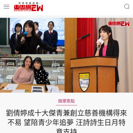
明星名人
時事財經
東周Ladies
優享生活
東周食玩通
會員活動
娛樂焦點
劉倩婷成十大傑青兼創立慈善機構得來
玄學靈異
東周專欄
不易 望陪青少年追夢 汪詩詩生日月特
意支持