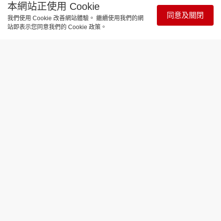
本網站正使用 Cookie
同意及關閉
我們使用 Cookie 改善網站體驗。 繼續使用我們的網
站即表示您同意我們的 Cookie 政策。
卓越女性
張玉珊教美容獲懲教署頒發「更生伙
伴」 憑$8700起家身家暴漲逾3億
更新時間：19:18 2026-07-17
在九十年代當玉女歌手、繼而轉戰商界發展美容瘦身
事業「修身堂」並於2003年上市的張玉珊，雖然有指
她於2016年已把公司轉讓，但已傳出其身家已超過3
億港元。身為億元富婆的張玉珊雖然生活無憂，但一