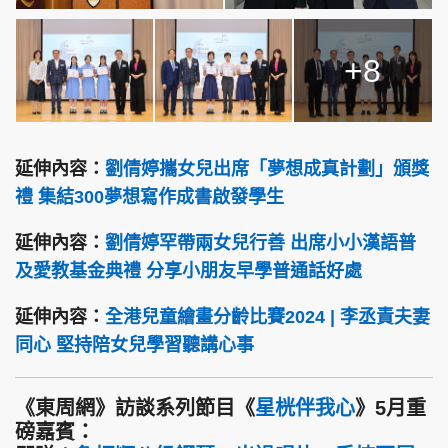
+8
延伸內容：
劉倩婷攜女兒出席「夢想成真計劃」頒獎
禮 集結300夢想寫作成書啟發學生
延伸內容：
劉倩婷罕帶兩女兒行善 出席小小漢語普
及愛教基金典禮 分享小朋友早學普通話好處
延伸內容：
全港兒童繪畫分齡比賽2024 | 李丞責夫妻
同心 堅持陪女兒學習聽講心事
《東周網》訪談系列節目《
星桄伴我心
》5月重
磅嘉賓：