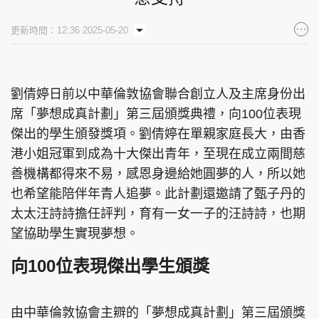
集團旗下品牌
更新時間：12:36 2025-05-20
劉倩婷日前以中華倫敦協會聯合創立人及主席身份出
東周刊
cazbuyer
東Touch
席「夢想成真計劃」第三屆頒獎典禮，向100位表現
傑出的學生頒發獎項。劉倩婷在單親家庭長大，由香
港小姐冠軍到成為十大傑出青年，至現在成立兩間慈
PCM 電腦廣場
星島頭條
星島日報
善機構都得來不易，感恩身邊給她圓夢的人，所以她
也希望能陪伴年青人追夢。此計劃還邀請了甄子丹的
太太汪詩詩擔任評判，育有一女一子的汪詩詩，也期
望協助學生實現夢想。
頭條日報
星島環球
The Standard
向100位表現傑出學生頒獎
由中華倫敦協會主辧的「夢想成真計劃」第三屆頒獎
親子王
Oh!爸媽
JobMarket