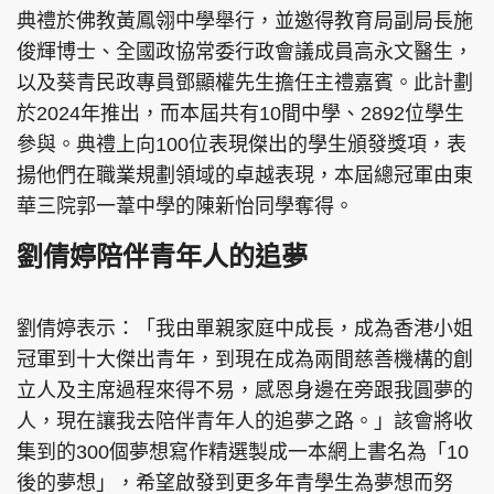
典禮於佛教黃鳳翎中學舉行，並邀得教育局副局長施
俊輝博士、全國政協常委行政會議成員高永文醫生，
以及葵青民政專員鄧顯權先生擔任主禮嘉賓。此計劃
頭條搵工
EDUPLUS
於2024年推出，而本屆共有10間中學、2892位學生
參與。典禮上向100位表現傑出的學生頒發獎項，表
揚他們在職業規劃領域的卓越表現，本屆總冠軍由東
關於我們
使用條款
華三院郭一葦中學的陳新怡同學奪得。
聯絡我們
版權及免責聲明
劉倩婷陪伴青年人的追夢
隱私政策聲明
劉倩婷表示：「我由單親家庭中成長，成為香港小姐
冠軍到十大傑出青年，到現在成為兩間慈善機構的創
Copyright © 東周網 版權所有 . 不得轉載
立人及主席過程來得不易，感恩身邊在旁跟我圓夢的
©Eastweek.com.hk. All rights reserved.
人，現在讓我去陪伴青年人的追夢之路。」該會將收
集到的300個夢想寫作精選製成一本網上書名為「10
後的夢想」，希望啟發到更多年青學生為夢想而努