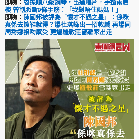
即睇：
魯振順八級鋼琴，出過唱片，手揸兩層
樓 曾割脈斷9條手筋：「我對唔住媽媽！」
即睇：
陳國邦被評為「懷才不遇之星」：係咪
真係去擦鞋就得？爆杜琪峰出一招教戲 再爆同
周秀娜接吻感受 更爆羅敏莊曾離家出走