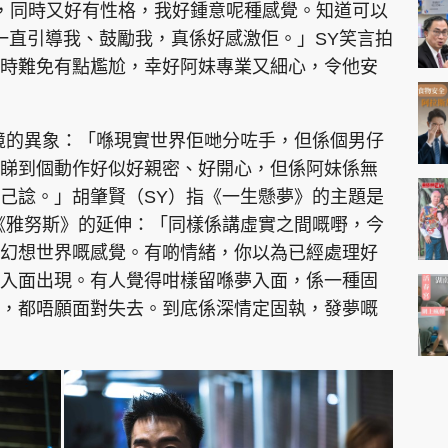
eet，同時又好有性格，我好鍾意呢種感覺。知道可以
一直引導我、鼓勵我，真係好感激佢。」SY笑言拍
時難免有點尷尬，幸好阿妹專業又細心，令他安
境的異象：「喺現實世界佢哋分咗手，但係個男仔
睇到個動作好似好親密、好開心，但係阿妹係無
己諗。」胡肇賢（SY）指《一生懸夢》的主題是
《雅努斯》的延伸：「同樣係講虛實之間嘅嘢，今
幻想世界嘅感覺。有啲情緒，你以為已經處理好
入面出現。有人覺得咁樣留喺夢入面，係一種固
，都唔願面對失去。到底係深情定固執，發夢嘅