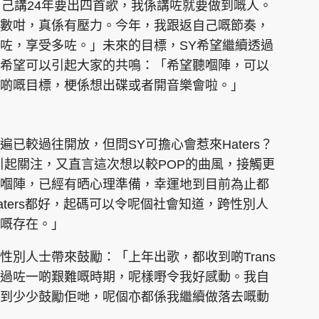
自己講24年要出四首歌，我係講咗就要做到嘅人。
數咁，真係有壓力。今年，我跟返自己嘅節奏，
咗，享受多咗。」未來的目標，SY希望繼續透過
希望可以引起大家的共鳴：「希望聽嗰陣，可以
啲嘅目標，梗係想出碟或者開音樂會啦。」
已較過往開放，但問SY可擔心會惹來Haters？
引起關注，又直言這次想以較POP的曲風，接觸更
嗰陣，已經有晒心理準備，幸運地到目前為止都
ters都好，起碼可以令呢個社會知道，跨性別人
嘅存在。」
別人士帶來鼓勵：「上年出歌，都收到啲Trans
過咗一啲艱難嘅時期，呢樣嘢令我好感動。我自
到少少鼓勵佢哋，呢個亦都係我繼續做落去嘅動