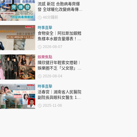
流感 新冠 合胞病毒齊爆
發 全球暖化改變病毒傳播
鏈 專家：市民勿掉以輕心
46分鐘前
時事直擊
食物安全｜阿拉斯加銀鱈
魚樣本水銀含量爆表！或
令視力聽覺記憶力永久受
2026-08-07
損
娛樂焦點
陳欣健孖年輕索女煙韌︱
娛樂圈不乏「父女戀」
「爺孫戀」 年齡差距最大
2026-08-04
達51歲 最受矚目有李龍
基謝賢
時事直擊
活春宮｜湖南省人民醫院
副院長與眼科女醫生 17
分鐘「激戰」片流出 動作
2025-11-06
露骨 網上瘋傳