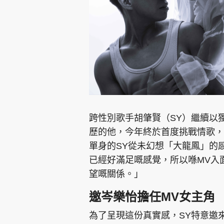
集團旗下品牌
跨性別歌手胡肇賢（SY）繼續以
東周刊
cazbuyer
東Touch
歷的他，今年終於首度挑戰情歌，
單身的SY從未幻想「大龍鳳」的
已經好滿足嘅感覺，所以喺MV入
Oh!爸媽
JobMarket
頭條搵工
望嘅關係。」
邀岑樂怡擔任MV女主角
關於我們
聯絡我們
隱私政策聲明
使用條
為了呈現這份真實感，SY特意邀