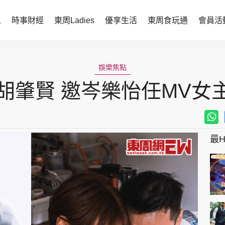
人
時事財經
東周Ladies
優享生活
東周食玩通
會員活
時事財經
東周Ladies
娛樂焦點
時事直擊
談情說性
胡肇賢 邀岑樂怡任MV女
財經智庫
時尚生活
焦點人物
健康醫美
她世代力量
卓越女性
最Hi
會員活動
玄學靈異
周JETSO
東勝運程
智富天下 李居明