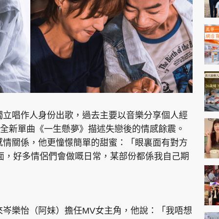
神機妙算 李丞責
緣來有理 麥玲玲
鬼靈精怪 威師兄
獨立唱作人身份出歌，過去主要以音樂分享個人經
PCM 電腦廣場
星島頭條
星島日報
頭條日報
星島
全新單曲《一生懸夢》描述失戀後的情感餘震。
感情關係，他更憧憬簡單的甜蜜：「眼裏面有對方
面，好多情侶們會做嘅日常，某部份都係我自己期
EDUPLUS
款
版權及免責聲明
Copyright © 東周網 版權所有 . 不得
來岑樂怡（阿妹）擔任MV女主角，他說：「我唔想