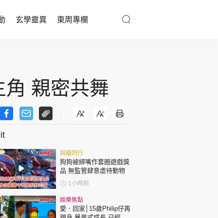
動
玄學靈異
東周專欄
優享生活
醫療百科
主角 親密共舞
親子天地
與寵同行
t
與寵同行
東周專欄
狗狗被綁嘴作套圈遊戲獎
品 無監管肆意虐待動物
娛樂名人
1小時前
文化藝術
娛樂焦點
愛．回家│15歲Philip仔再
現身 暴風式成長 已經高