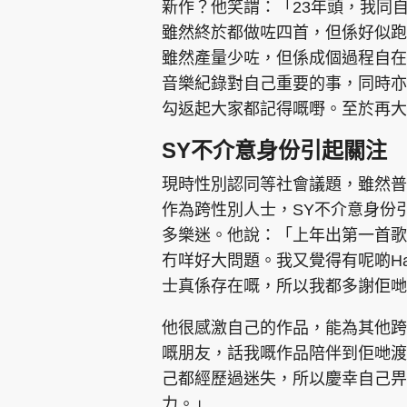
新作？他笑謂：「23年頭，我同
雖然終於都做咗四首，但係好似跑
雖然產量少咗，但係成個過程自在
音樂紀錄對自己重要的事，同時亦
勾返起大家都記得嘅嘢。至於再大
SY不介意身份引起關注
現時性別認同等社會議題，雖然普遍
作為跨性別人士，SY不介意身份
多樂迷。他說：「上年出第一首歌
冇咩好大問題。我又覺得有呢啲Ha
士真係存在嘅，所以我都多謝佢哋
他很感激自己的作品，能為其他跨性
嘅朋友，話我嘅作品陪伴到佢哋渡
己都經歷過迷失，所以慶幸自己畀
力。」