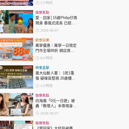
1小時前
娛樂焦點
愛．回家│15歲Philip仔再
現身 暴風式成長 已經高
過「三太」樊亦敏！
2026-08-07
飲食玩樂
萬寧優惠｜萬寧一日限定
門市全場88折 網店買滿
$288同步有折
6小時前
時事直擊
黃大仙斬人案｜ 1死1重
傷 疑噪音惹禍 26歲樓下
男住戶 被狂斬多刀命危
1小時前
46歲樓上男住客 傷人後
墮樓亡
娛樂焦點
向海嵐「0元一日遊」被
轟「教壞人」本尊現身回
應網民
2026-08-07
娛樂焦點
《愛回家》大結局被轟