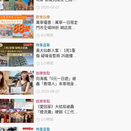
時政財經
過「三太」樊亦敏！
2026-08-07
健康生活
飲食玩樂
飲食旅遊
萬寧優惠｜萬寧一日限定
門市全場88折 網店買滿
$288同步有折
6小時前
時事直擊
黃大仙斬人案｜ 1死1重
傷 疑噪音惹禍 26歲樓下
男住戶 被狂斬多刀命危
1小時前
46歲樓上男住客 傷人後
環球
The Standard
親子王
墮樓亡
娛樂焦點
向海嵐「0元一日遊」被
轟「教壞人」本尊現身回
應網民
2026-08-07
娛樂焦點
《愛回家》大結局被轟
「揸流灘」硬銷《三代同
轉載 ©Eastweek.com.hk. All rights reserved.
糖》 劇集播畢台前幕後喊
1小時前
爆場面感人
時事直擊