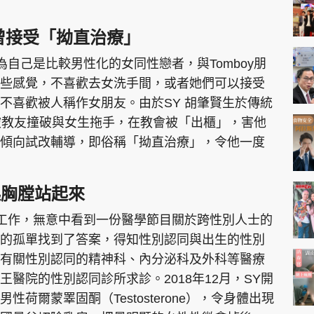
曾接受「拗直治療」
為自己是比較男性化的女同性戀者，與Tomboy朋
些感覺，不喜歡去女洗手間，或者她們可以接受
不喜歡被人稱作女朋友。由於SY 胡肇賢生於傳統
被教友撞破與女生拖手，在教會被「出櫃」，害他
傾向試改輔導，即俗稱「拗直治療」，令他一度
起胸膛站起來
台工作，無意中看到一份醫學節目關於跨性別人士的
的孤單找到了答案，得知性別認同與出生的性別
有關性別認同的精神科、內分泌科及外科等醫療
醫院的性別認同診所求診。2018年12月，SY開
荷爾蒙睪固酮（Testosterone），令身體出現