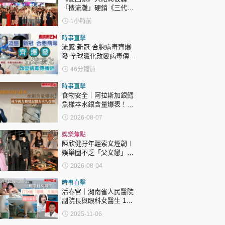
「揸流灘」硬銷《三代同
糖》 劇集播畢台前幕後喊
1小時前
爆場面感人
時事直擊
流感 新冠 合胞病毒齊爆
發 全球暖化改變病毒傳播
鏈 專家：市民勿掉以輕心
46分鐘前
時事直擊
食物安全｜阿拉斯加銀鱈
魚樣本水銀含量爆表！或
令視力聽覺記憶力永久受
2026-08-07
損
娛樂焦點
陳欣健孖年輕索女煙韌︱
娛樂圈不乏「父女戀」
「爺孫戀」 年齡差距最大
2026-08-04
達51歲 最受矚目有李龍
基謝賢
時事直擊
活春宮｜湖南省人民醫院
副院長與眼科女醫生 17
分鐘「激戰」片流出 動作
2025-11-06
露骨 網上瘋傳