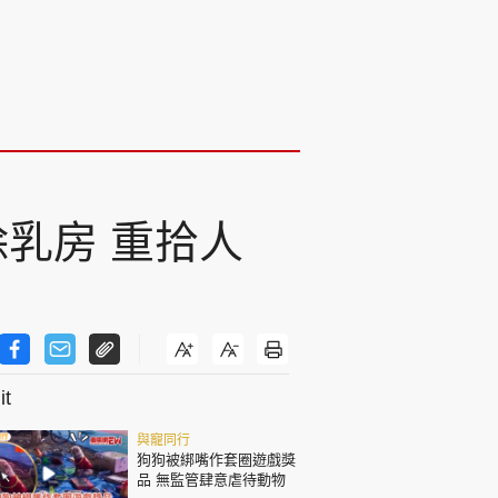
除乳房 重拾人
t
與寵同行
狗狗被綁嘴作套圈遊戲獎
品 無監管肆意虐待動物