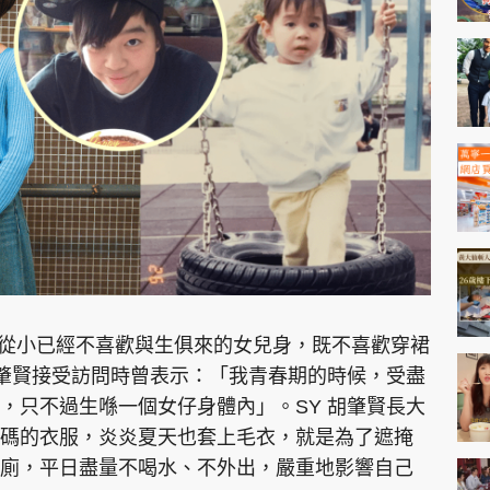
自言從小已經不喜歡與生俱來的女兒身，既不喜歡穿裙
胡肇賢接受訪問時曾表示：「我青春期的時候，受盡
，只不過生喺一個女仔身體內」。SY 胡肇賢長大
碼的衣服，炎炎夏天也套上毛衣，就是為了遮掩
廁，平日盡量不喝水、不外出，嚴重地影響自己