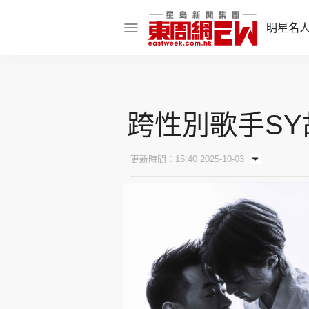
明星名
明星名人
娛樂焦點
跨性別歌手SY
話題人物
東姑熱話
更新時間：15:40 2025-10-03
東周食玩通
樂在灣區
東
飲食玩樂