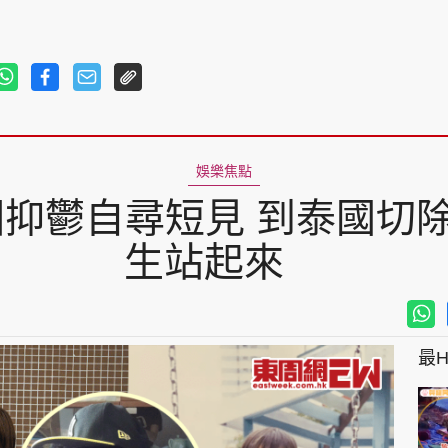
娛樂焦點
因抑鬱自尋短見 到泰國切
生站起來
最Hi