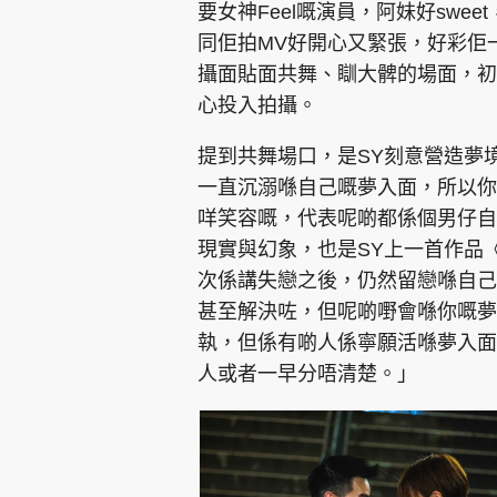
要女神Feel嘅演員，阿妹好sw
同佢拍MV好開心又緊張，好彩佢
攝面貼面共舞、瞓大髀的場面，初
心投入拍攝。
提到共舞場口，是SY刻意營造夢
一直沉溺喺自己嘅夢入面，所以你
咩笑容嘅，代表呢啲都係個男仔自
現實與幻象，也是SY上一首作品
次係講失戀之後，仍然留戀喺自己
甚至解決咗，但呢啲嘢會喺你嘅夢
執，但係有啲人係寧願活喺夢入面
人或者一早分唔清楚。」