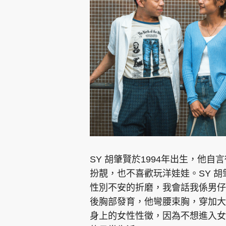
SY 胡肇賢於1994年出生，他
扮靚，也不喜歡玩洋娃娃。SY 
性別不安的折磨，我會話我係男仔
後胸部發育，他彎腰束胸，穿加大
身上的女性性徵，因為不想進入女