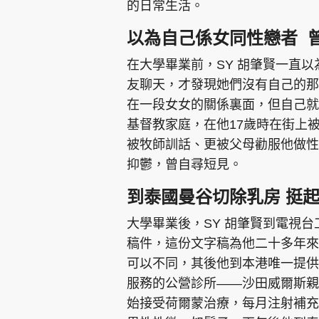
的日常生活。
以為自己係女同性戀者 
在大學畢業前，SY 胡肇賢一直以
友聊天，才發現她們沒有自己的那
在一段女女的關係裏面，但自己就
基督教家庭，在他17歲時在街上
被牧師訓話、更被父母勸服他做性
抑鬱，曾自尋短見。
到泰國曼谷切除乳房 挺
大學畢業後，SY 胡肇賢到電視
稿件，這份文字稿為他二十多年來
可以不同，其後他到本港唯一提供
服務的公營診所——沙田威爾斯親王
始接受荷爾蒙治療，每月注射補充男性