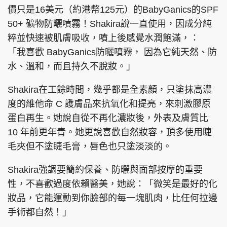
價只是16美元（約港幣125元）的BabyGanics的SPF
50+ 礦物防曬噴霧！Shakira說一直使用，因成分純
粹並快速被肌膚吸收，噴上後感覺水潤飽滿，：
頭條搵工
EDUPLUS
「我喜歡 BabyGanics防曬噴霧， 因為它純天然、防
水、溫和，而且持久不脫妝。」
Shakira在工餘時間，幾乎都是全素顏，只塗抹高濃
關於我們
使用條款
度的維他命 C 護膚品來抗氧化和提亮，來刺激膠原
聯絡我們
版權及免責聲明
蛋白再生。她說自從不再化濃妝後，外表及膚質比
隱私政策聲明
10 年前更年青。她更說喜歡自然妝容，頂多使用睫
毛夾但不塗睫毛膏，唇色也只塗淡淡的。
Shakira強調要簡約保養、防曬與面部按摩的重要
Copyright © 東周網 版權所有 . 不得轉載
©Eastweek.com.hk. All rights reserved.
性，不喜歡過度依賴醫美，她說：「微笑是最好的化
妝品，它能運動到你臉部的每一塊肌肉，比任何拉邊
手術都自然！」