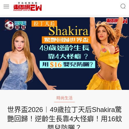
明星名人
時事財經
東周Ladies
優享生活
東周食玩通
會員活動
時尚生活
世界盃2026︱49歲拉丁天后Shakira驚
玄學靈異
東周專欄
艷回歸！逆齡生長靠4大怪癖！用16蚊
嬰兒防曬？