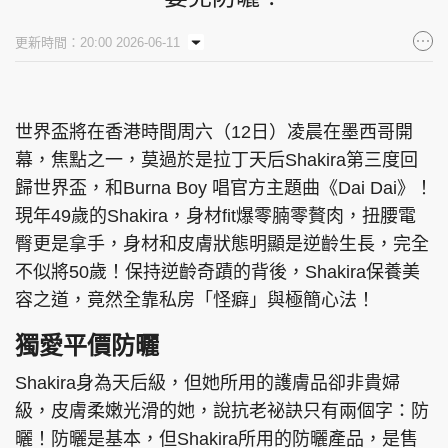
集團旗下品牌
更新時間：20:00 2026-06-11
世界盃將在香港時間周六（12日）凌晨在墨西哥開
東周刊
cazbuyer
東Touch
幕，焦點之一，莫過於是拉丁天后Shakira第三度回
歸世界盃，和Burna Boy 唱官方主題曲《Dai Dai》！
現年49歲的Shakira，身材fit爆零腩零贅肉，扭腰電
PCM 電腦廣場
星島頭條
星島日報
臀更是拿手，身材和皮膚狀態明顯是逆齡生長，完全
不似將50歲！保持逆齡奇蹟的背後，Shakira保養美
容之道，竟然全靠私房「怪癖」與極簡心法！
獨愛平價防曬
頭條日報
星島環球
The Standard
Shakira身為天后級，但她所用的護膚品卻非貴婦
級，皮膚柔嫩光滑的她，說抗老祕訣只有兩個字：防
曬！防曬是基本，但Shakira所用的防曬產品，是售
親子王
Oh!爸媽
JobMarket