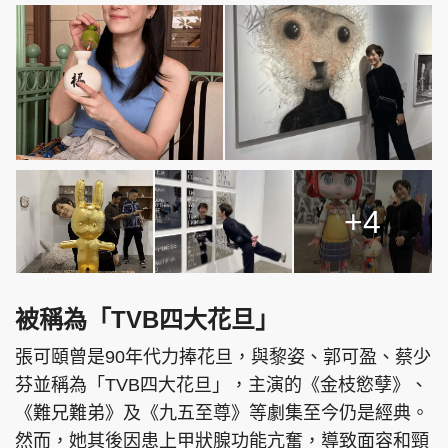
+4
被稱為「TVB四大花旦」
張可頤曾是90年代力捧花旦，與黎姿、郭可盈、蔡少
芬並稱為「TVB四大花旦」，主演的《金枝慾孽》、
《難兄難弟》及《九五至尊》等劇集至今仍是經典。
然而，她其後因患上甲狀腺功能亢奮，導致面容和頸