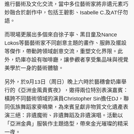
進行藝術及文化交流，當中多位藝術家將非遺元素巧
妙融合於創作中，包括王碧影、Isabelle C.及AT仔勿
語。
頭條搵工
EDUPLUS
而現場更展出多個來自徐子寧、黑目童及Nance
Lokos等藝藝術家不同創意主題的畫作、服飾及擺設
等傑作，帶動跨領域創意交流，重塑文化界限。此
關於我們
使用條款
外，奶庫亦設有咖啡廳，讓參觀者享受集品味與視覺
聯絡我們
版權及免責聲明
美學於一身的藝術體驗。
隱私政策聲明
另外，於9月13日（周日）晚上六時於藝穗會奶庫舉
行的《亞洲金風貴賓夜》，邀得兩位特別表演嘉賓：
橫跨不同藝術領域的演員Christopher Sin擔任DJ，聯
Copyright © 東周網 版權所有 . 不得轉載
©Eastweek.com.hk. All rights reserved.
同佤族舞蹈家麥曉樂，為來賓呈獻非物質文化遺產表
演三絕：非遺魔術、非遺舞蹈及非遺演唱。活動以
「亞洲金典」服裝作主題造型，帶來金光璀璨的精采
一夜。