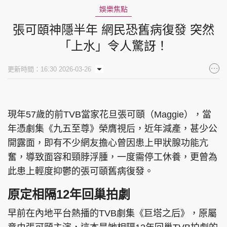
娛樂焦點
張可頤神隱半年 網民恐舊病復發 突然
「上水」令人驚訝！
更新時間：16:30 2026-03-26
現年57歲的前TVB當家花旦張可頤（Maggie），當
年憑劇集《九五至尊》榮膺視后，近年減產，甚少公
開露面，即有不少網友擔心曾因患上甲狀腺功能亢
奮，導致面容和頸脖浮腫，一度需停工休養，更曾為
此患上輕度抑鬱的張可頤舊病復發。
原定相隔12年回巢拍劇
早前在內地平台熱播的TVB劇集《巨塔之后》，原屬