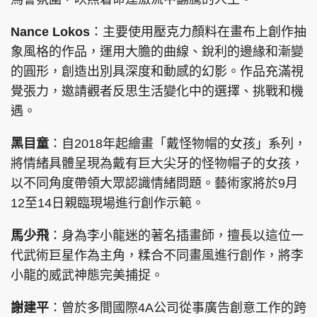
Nance Lokos
：主要使用壓克力顏料在畫布上創作抽
象風格的作品，運用大膽的曲線、銳利的邊緣和漸變
的圓形，創造出別具深度和動感的幻影。作品充滿視
覺張力，邀請觀者反思生活變化中的選擇、挑戰和機
遇。
黑目童
：自2018年起繪畫「戴怪物帽的女孩」系列，
將情緒具體呈現為戴有巨大尖牙的怪物帽子的女孩，
以不同角度帶領大眾認識情緒問題。藝術家將於9月
12至14日親臨現場進行創作示範。
馬少飛
：身為李小龍迷的著名插畫師，擅長以這位一
代武術巨星作為主角，糅合不同畫風進行創作，將李
小龍的威武神態完美捕捉。
謝建平
：曾於多間國際4A公司從事廣告創意工作的跨