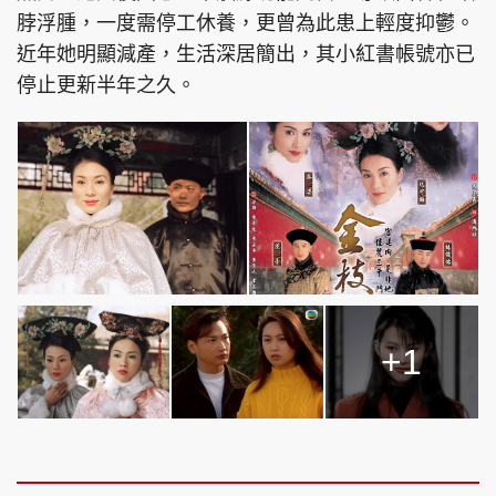
脖浮腫，一度需停工休養，更曾為此患上輕度抑鬱。
近年她明顯減產，生活深居簡出，其小紅書帳號亦已
停止更新半年之久。
+1