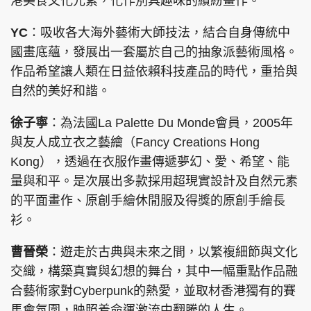
港美食文化元素，化作別具趣味的繽紛畫作。
YC
：吸收各大海外藝術大師技法，結合自身傳統中
國畫底蘊，發展出一套屬於自己的抽象派藝術風格。
作品希望讓人類在日益依賴科技產品的時代，重拾與
自然的美好和諧。
徐子寧
：為法國La Palette Du Monde會員，2005年
與友人成立衣之藝繪（Fancy Creations Hong
Kong），透過在衣服作畫傳遞夢幻、愛、希望、能
量與和平。是次展出多款採用超現實設計及自然元素
的平面畫作、原創手繪休閒服及得獎的原創手繪長
衫。
曹晉榮
：遊走於古典與未來之間，以繁複細節與文化
交織，構築真實與幻想的舞台，其中一幅重點作品融
合藝術家對Cyberpunk的熱愛，並取材香港獨有的賽
馬會氛圍，映照着命運激流中翻騰的人生。