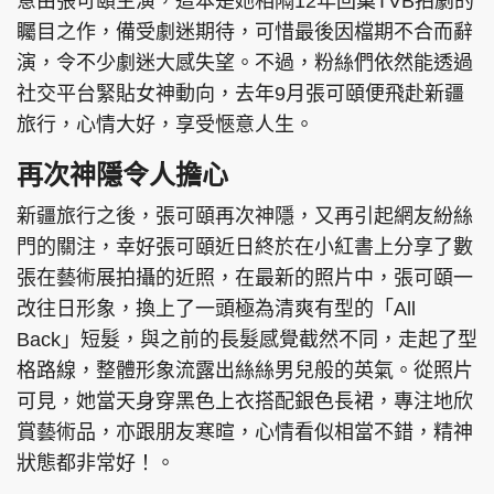
意由張可頤主演，這本是她相隔12年回巢TVB拍劇的
矚目之作，備受劇迷期待，可惜最後因檔期不合而辭
演，令不少劇迷大感失望。不過，粉絲們依然能透過
社交平台緊貼女神動向，去年9月張可頤便飛赴新疆
旅行，心情大好，享受愜意人生。
再次神隱令人擔心
新疆旅行之後，張可頤再次神隱，又再引起網友紛絲
門的關注，幸好張可頤近日終於在小紅書上分享了數
張在藝術展拍攝的近照，在最新的照片中，張可頤一
改往日形象，換上了一頭極為清爽有型的「All
Back」短髮，與之前的長髮感覺截然不同，走起了型
格路線，整體形象流露出絲絲男兒般的英氣。從照片
可見，她當天身穿黑色上衣搭配銀色長裙，專注地欣
賞藝術品，亦跟朋友寒暄，心情看似相當不錯，精神
狀態都非常好！。