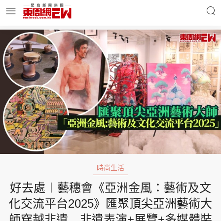
明星名人
時事財經
東周Ladies
優享生活
東周食玩通
會員活動
時尚生活
好去處︱藝穗會《亞洲金風：藝術及文
玄學靈異
東周專欄
化交流平台2025》匯聚頂尖亞洲藝術大
師穿越非遺 非遺表演+展覽+多媒體裝