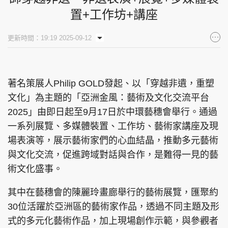
置+工作坊+講座
集團旗下品牌
更新時間：19:19 2025-09-12
東周刊
cazbuyer
東Touch
著名策展人Philip GOLD發起、以「穿越非遺，重塑
文化」為主題的「亞洲金風：藝術及文化交流平台
2025」由即日起至9月17日於中環藝穗會舉行。通過
PCM 電腦廣場
星島頭條
星島日報
一系列展覽、多媒體裝置、工作坊、藝術家講座及現
場表演等，展示藝術家們的心血結晶，推動多元藝術
與文化交流，促進跨域對話與合作，是難得一見的藝
術文化盛事。
頭條日報
星島環球
The Standard
其中在藝穗會的陳麗玲畫廊舉行的藝術展覽，匯聚約
30位活躍於亞洲區的藝術家作品，透過不同主題及形
式的多元化藝術作品，加上現場創作示範，與參觀者
親子王
Oh!爸媽
JobMarket