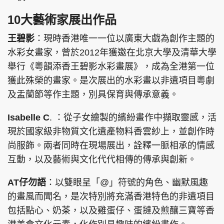
10大藝術家展出作品
王碧影
：現時香港唯一一位以廣東大戲為創作主題的
水彩女畫家，曾於2012年獲邀在北京大學及清華大學
舉行《粵韻添香王碧影水彩畫展》，成為全港第一位
獲此殊榮的畫家。是次展出的水彩畫以非遺項目粵劇
及盂蘭節等作主題，別具保育與傳承意義。
Isabelle C
. ：從子女繪製的繽紛畫作中擷取靈感，活
現於國家級非物質文化遺產物料香雲紗上，並創作時
尚服飾。兩者同時在現場展出，詮釋一脈相承的情感
互動，以及藝術與文化代代相傳的傳承與創新。
AT仔勿語
：以雙眼呈「@」符號的角色、幽默風趣
的畫風而聞名，是次特別將充滿香港特色的非遺項目
包括點心、奶茶，以及雞蛋仔、蛋撻及煎釀三寶等香