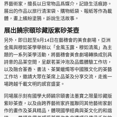
界藝術家，擅長以日常物品爲媒介，記錄生活痕跡。
展出的作品以旅行清潔袋、購物紙袋、報紙等作為載
體，畫上繽紛塗鴉，訴說生活故事。
展出饒宗頤珍藏版紫砂茶壺
另外，即日起至9月14日在藝穗會的美食劇場，亞洲
金風與穆如茶學舉辦以「金風玉露‧穆如清風」為主
題的一系列茶學活動，將藝穗會美食劇場轉換成別具
詩意的品茶空間，呈獻茗茶沖泡及品鑑體驗工作坊，
以及融合篆香、書法、茶葉蠟燭等中國雅文化的茶藝
工作坊，邀請大眾在茶席上品茶及分享交流，走進一
場跨越千載文明的感官盛宴。
同場展示刻有國學大師饒宗頤書法墨寶之限量珍藏版
紫砂茶壺，以及由跨界藝術家許嵐聯同其他藝術家創
作的畫作及茶具精品，體現國學經典與茶文化的和諧