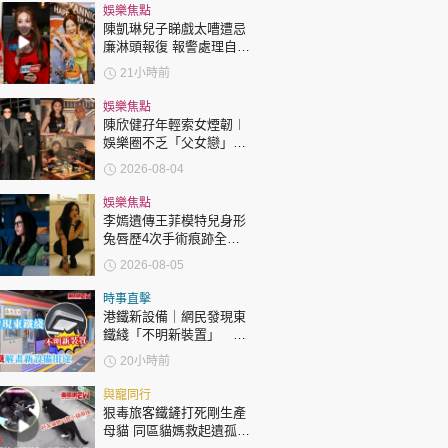
時政財經
娛樂焦點
陳凱琳兒子睇戲太嘈遭忌
健康生活
廉淋頭報復 報警處理自責
護子不力 歐錦棠陳倩揚齊
飲食旅遊
21小時前
表態「媽媽有責任」
娛樂焦點
陳欣健孖年輕索女煙韌︱
娛樂圈不乏「父女戀」
「爺孫戀」 年齡差距最大
2026-08-04
達51歲 最受矚目有李龍
基謝賢
娛樂焦點
李嫣遺傳王菲模特兒身形
環球
The Standard
兔唇歷4次手術痕跡全消
親子王
變身美少女顏值升級
2026-08-05
時事直擊
港鐵新設備｜網民發現東
鐵綫「不明新裝置」 港
鐵解畫新設備用途
20小時前
轉載 ©Eastweek.com.hk. All rights reserved.
與寵同行
狠毒旅客鐵鏟打死剛生產
母貓 同區貓媽救起遺孤貓