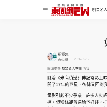
明星名
明星名人
娛樂焦點
話題人物
穎穟集
東姑熱話
黃心穎
2026-05-19
閱讀更多
娛樂名人專欄
內容
隨着《米高積遜》傳記電影上
東周食玩通
開了17年的巨星，彷彿又回到
樂在灣區
東
電影引起不少爭議，許多人批
飲食玩樂
控，但粉絲卻普遍給予好評，