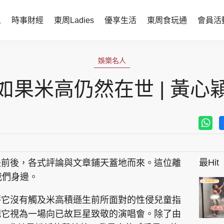
人
時事財經
東周Ladies
優享生活
東周食玩通
會員活
時事財經
東周Ladies
娛樂名人
時事直擊
談情說性
如果米高仍然在世 | 黃心
財經智庫
時尚生活
焦點人物
健康醫美
她世代力量
卓越女性
最Hit
映前後，各式評論與文章鋪天蓋地而來。這位離
會員活動
玄學靈異
我們身邊。
周JETSO
東勝運程
評它沒有觸及米高積遜生前所面對的性侵兒童指
智富天下 李居明
把它視為一場向已故巨星致敬的演唱會。除了由