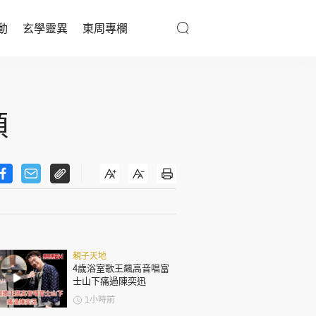
動
玄學靈異
東周專欄
優享生活
醫療百科
穎
親子天地
與寵同行
東周專欄
親子天地
娛樂名人
4歲浴室歌王飆高音唱富
士山下痛過陳奕迅
文化藝術
1小時前