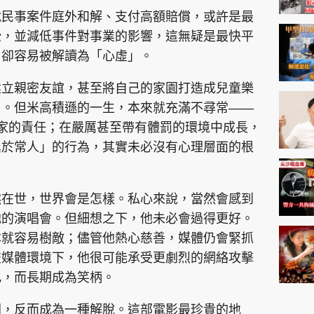
就民事案件庭外和解、支付高額賠償，或許是最
訟，並減低事件對事業的影響，這無疑是最快平
，卻容易被解讀為「心虛」。
建立親密友誼，甚至將自己的家園打造成兒童樂
」。但米高積遜的一生，本來就充滿不尋常——
家的責任；在嚴厲甚至帶有體罰的環境中成長，
異於常人」的行為，其實未必沒有心理層面的根
然在世，世界會是怎樣。私心來說，當然會感到
他的演唱會。但細想之下，他未必會過得更好。
本就容易樹敵；儘管他熱心慈善，媒體仍會緊抓
交媒體環境下，他很可能承受更劇烈的網絡攻擊
化，而長期成為笑柄。
開，反而成為一種解脫。這部電影最珍貴的地