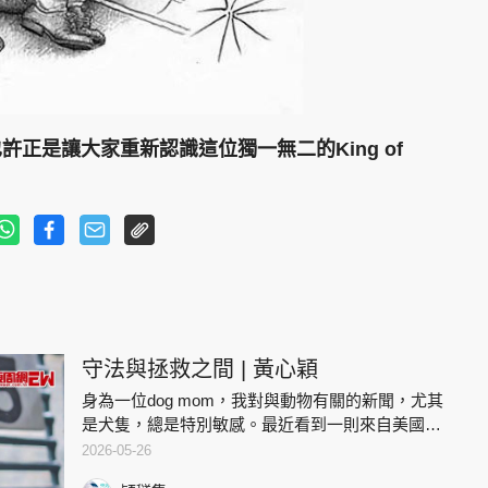
正是讓大家重新認識這位獨一無二的King of
守法與拯救之間 | 黃心穎
身為一位dog mom，我對與動物有關的新聞，尤其
是犬隻，總是特別敏感。最近看到一則來自美國威
斯康辛州的消息—一批動物保護人士為了營救被困
2026-05-26
在繁殖場的狗隻，選擇「硬闖」場地，結果遭到催