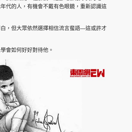
他年代的人，有機會不戴有色眼鏡，重新認識這
剖白，但大眾依然選擇相信流言蜚語—這或許才
未學會如何好好對待他。