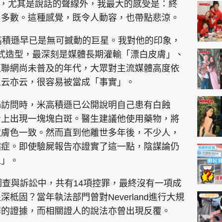
神機妙算 李丞責
本人，尤其是說話的聲線外，我最大的感受是：終
了多數。這種感覺，既令人動容，也帶點悲涼。
緣來有理 麥玲玲
鬼靈精怪 威師兄
高積遜早已是無可撼動的巨星。我對他的印象，
軍服式造型，最深刻是媒體長期灌輸「漂白皮膚」、
互聯網尚未普及的年代，大眾對主流媒體高度依
人云亦云，很容易被當成「事實」。
rah訪問時，米高積遜已公開說明自己患有白蝕
身上出現一塊塊白斑。醫生建議他使用藥物，將
PCM 電腦廣場
星島頭條
星島日報
頭條日報
星島
致膚色一致。然而直到他離世多年後，不少人，
病症。即使驗屍報告亦證實了這一點，陰謀論仍
人」。
EDUPLUS
調查與訴訟中，共有14項控罪，最終沒有一項成
款
版權及免責聲明
Copyright © 東周網 版權所有 . 不得
柢固？當年執法部門曾對Neverland進行大規
罪的證據，而相關證人的說法亦曾出現反覆。