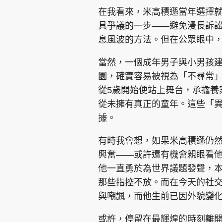
在我看來，米高積遜當年選擇
具爭議的一步——避免漫長訴
息風波的方法。但在公眾眼中
當然，一個成年男子與小男孩
園，確實容易被視為「不尋常
從5歲開始便站上舞台，承擔養
從未擁有真正的童年。這些「
據。
有時我會想，如果米高積遜仍
興奮——或許還有機會親眼看
他一直勇於為世界議題發聲，
那些指控不放。而在今天的社
與嘲諷，而他生前已因外貌變
或許，停留在最輝煌的時刻離