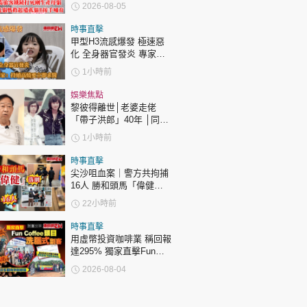
B接手哺育
2026-08-05
時事直擊
甲型H3流感爆發 極速惡
化 全身器官發炎 專家：
持續高燒要立即求醫
1小時前
娛樂焦點
黎彼得離世│老婆走佬
「帶子洪郎」40年 │同許
冠傑聯手合作《浪子心
1小時前
聲》成經典 合作7年拆夥
時事直擊
尖沙咀血案｜警方共拘捕
16人 勝和頭馬「偉健」
落網
22小時前
時事直擊
用虛幣投資咖啡業 稱回報
達295% 獨家直擊Fun
Coffee頭目洗腦式劏客
2026-08-04