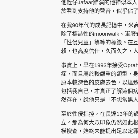
他姪仔Jafaar飾演的他神似
於看到支持他的聲音，似乎佔
在我90年代的成長記憶中，米
除了標誌性的moonwalk、
「性侵兒童」等等的標籤。在
集團旗下品牌
賴，也高度信任，久而久之，
事實上，早在1993年接受Op
症，而且屬於較嚴重的類型，
東周刊
cazbuyer
東Touch
原本較深色的皮膚去色，以達
包括我自己，才真正了解這個
然存在，說他只是「不想當黑
Oh!爸媽
JobMarket
頭條搵工
至於性侵指控，在長達13年的
關於我們
聯絡我們
隱私政策聲明
使用條
立。那為何大眾印象仍然如此根深
模搜查，始終未能提出足以定