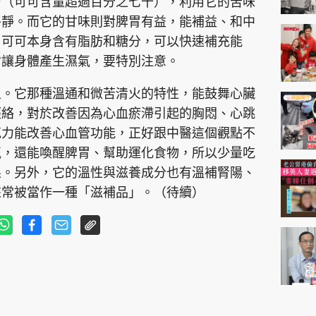
力（可可含量超過百分之七十），利用它的苦味
平靜。而它的甘味則對脾胃有益，能補益、和中
。可可本身含有脂肪和糖分，可以快速補充能
會讓身體產生濕氣，要特別注意。
上。它那種溫通和微苦清火的特性，能鼓舞心臟
經絡，對於改善因為心血瘀滯引起的胸悶、心跳
克力能改善心血管功能，正好跟中醫這個觀點不
氣，還能喚醒脾胃、幫助運化食物，所以少量吃
果。另外，它的溫性與滋養成分也有溫補腎陽、
來常被當作一種「滋補品」。（待續）