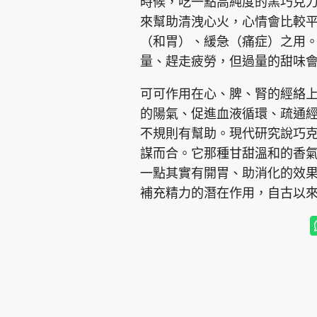
時候，吃一點高純度的黑巧克
來幫助清洩心火，心情會比較
（和胃）、緩急（痛症）之用
量、趕走疲勞，但過量的甜味
可可作用在心、脾、腎的經絡
的陽氣、促進血液循環、疏通
不規則有幫助。現代研究說巧
謀而合。它那種甘甜溫和的香
一點其實有開胃、助消化的效
補充精力的潛在作用，自古以