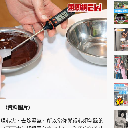
神機妙算 李丞責
緣來有理 麥玲玲
鬼靈精怪 威師兄
PCM 電腦廣場
星島頭條
星島日報
頭條日報
星島
EDUPLUS
（資料圖片）
款
版權及免責聲明
Copyright © 東周網 版權所有 . 不得
清理心火、去除濕氣。所以當你覺得心煩氣躁的