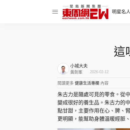
明星名
明星名人
娛樂焦點
這
話題人物
小城大夫
東姑熱話
黃劍峯
2026-02-12
閱讀更多
健康生活專欄
內容
朱古力是隨處可見的零食。從
東周食玩通
變成很好的養生品。朱古力的
樂在灣區
東
點甘甜，主要作用在心、脾、
更明顯，能幫助身體溫暖經脈
飲食玩樂