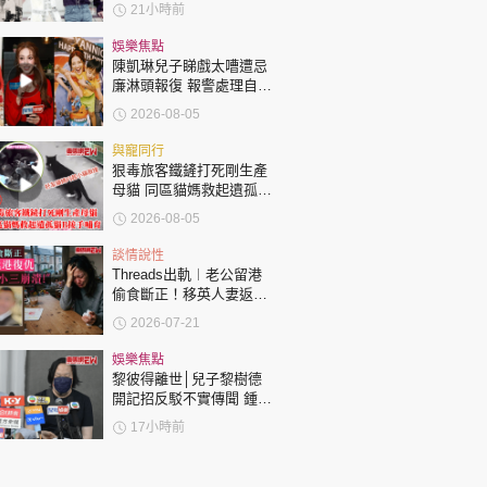
許冠傑親筆撰寫悼念忘友
21小時前
娛樂焦點
陳凱琳兒子睇戲太嘈遭忌
廉淋頭報復 報警處理自責
護子不力 歐錦棠陳倩揚齊
2026-08-05
表態「媽媽有責任」
與寵同行
狠毒旅客鐵鏟打死剛生產
母貓 同區貓媽救起遺孤貓
B接手哺育
2026-08-05
談情說性
Threads出軌︱老公留港
偷食斷正！移英人妻返港
復仇：要睇住個小三崩
2026-07-21
潰！
娛樂焦點
黎彼得離世│兒子黎樹德
開記招反駁不實傳聞 鍾志
光代好友澄清：冇經濟問
17小時前
題