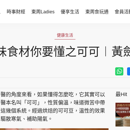
人
時事財經
東周Ladies
優享生活
東周食玩通
會員活
時事財經
東周Ladies
健康生活
時事直擊
談情說性
味食材你要懂之可可︱黃
財經智庫
時尚生活
焦點人物
健康醫美
她世代力量
卓越女性
最Hit
中醫的角度來看，如果懂得怎麼吃，它其實可以
會員活動
玄學靈異
中醫本名叫「可可」，性質偏溫，味道微苦中帶
周JETSO
東勝運程
腎這幾個系統。經過烘焙的可可豆，溫性的效果
、驅散寒氣、補助陽氣。
智富天下 李居明