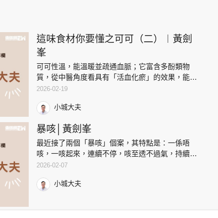
這味食材你要懂之可可（二）︱黃劍
峯
可可性溫，能溫暖並疏通血脈；它富含多酚類物
質，從中醫角度看具有「活血化瘀」的效果，能改
善身體細微的血液循環。對於有輕微血瘀體質的人
2026-02-19
（表現嘴唇顏色偏暗、舌頭上有瘀點、女性經痛
小城大夫
等），適量食用可以起到輔助改
暴咳│黃劍峯
最近接了兩個「暴咳」個案，其特點是：一係唔
咳，一咳起來，連續不停，咳至透不過氣，持續三
周未癒。他們敍述時均不約而同用到：「咳到好似
2026-02-07
透唔到氣咁」來形容其嚴重性。這種咳是源自氣管
小城大夫
突然收窄所致。細問之下，兩