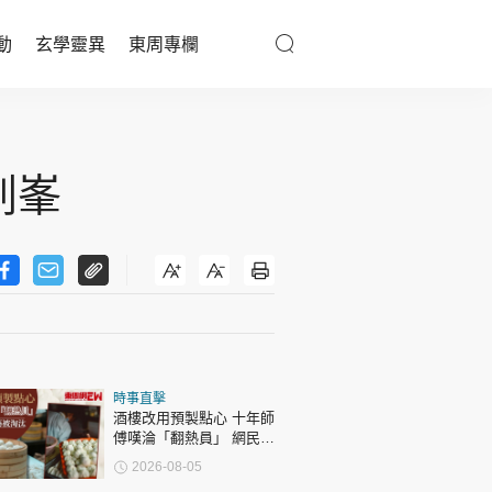
動
玄學靈異
東周專欄
優享生活
醫療百科
劍峯
親子天地
與寵同行
東周專欄
時事直擊
娛樂名人
酒樓改用預製點心 十年師
傅嘆淪「翻熱員」 網民憂
文化藝術
傳統手藝被淘汰
2026-08-05