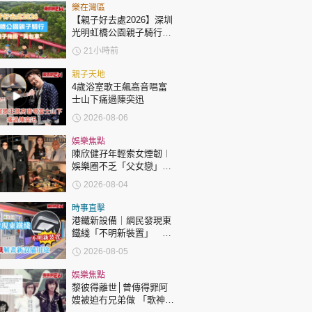
時政財經
樂在灣區
【親子好去處2026】深圳
健康生活
光明虹橋公園親子騎行：
「電助力黃包車」2小時
飲食旅遊
21小時前
環湖
親子天地
4歲浴室歌王飆高音唱富
士山下痛過陳奕迅
2026-08-06
娛樂焦點
陳欣健孖年輕索女煙韌︱
環球
The Standard
娛樂圈不乏「父女戀」
親子王
「爺孫戀」 年齡差距最大
2026-08-04
達51歲 最受矚目有李龍
基謝賢
時事直擊
港鐵新設備｜網民發現東
鐵綫「不明新裝置」 港
鐵解畫新設備用途
2026-08-05
轉載 ©Eastweek.com.hk. All rights reserved.
娛樂焦點
黎彼得離世│曾傳得罪阿
嫂被迫冇兄弟做 「歌神」