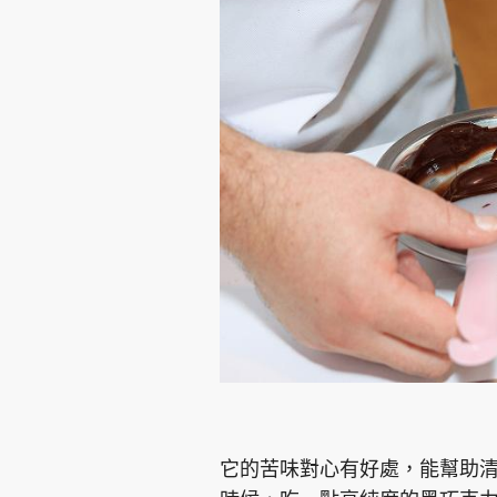
集團旗下品牌
東周刊
cazbuyer
東Touch
Oh!爸媽
JobMarket
頭條搵工
關於我們
聯絡我們
隱私政策聲明
使用條
它的苦味對心有好處，能幫助