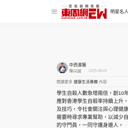
明星名
明星名人
娛樂焦點
話題人物
中西滙醫
東姑熱話
陳以誠
2025-09-03
閱讀更多
健康生活專欄
內容
學生自殺人數急增兩倍，創10
東周食玩通
應對香港學生自殺率持續上升
樂在灣區
東
及技巧，令社會關注與心理健
需要時尋求專業幫助，以減少
飲食玩樂
的守門員，一同守護身邊人。