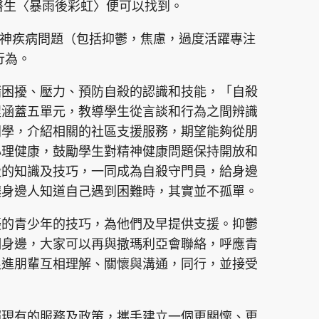
以誠醫生〈暴雨後彩虹〉便可以找到。
有精神疾病問題（包括抑鬱，焦慮，過度活躍專注
行為。
緒困擾、壓力、預防自殺的認識和技能，「自殺
程涵蓋五單元，教導學生從言談和行為之間辨識
同學，介紹相關的社區支援服務，期望能夠從朋
心理健康，鼓勵學生對精神健康問題保持開放和
殺的知識及技巧，一同成為自殺守門員，給身邊
讓身邊人知道自己遇到困難時，其實並不孤單。
擾的青少年的技巧，為他們及早提供支援。抑鬱
們身邊，大家可以再與撒瑪利亞會聯絡，呼應青
促進朋輩互相理解、關懷與溝通，同行，並接受
賴現有的服務及政策，攜手建立一個更關懷、更