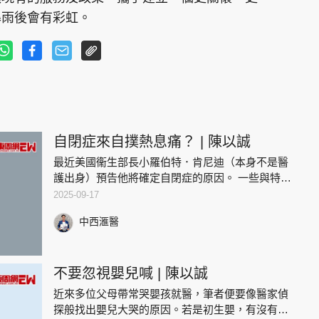
暴雨後會有彩虹。
自閉症來自撲熱息痛？ | 陳以誠
最近美國衞生部長小羅伯特．肯尼迪（本身不是醫
護出身）預告他將確定自閉症的原因。 一些與特朗
普政府關係密切的人說肯尼迪可能指出懷孕期間使
2025-09-17
用便利店可以買到的Tylenol（對乙醯氨基酚），與
中西滙醫
孩童將來有自閉
不要忽視嬰兒喊 | 陳以誠
近來多位父母帶常哭嬰孩就醫，筆者便要像醫家偵
探般找出嬰兒大哭的原因。若是初生嬰，有沒有吃