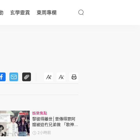
動
玄學靈異
東周專欄
優享生活
醫療百科
親子天地
與寵同行
東周專欄
娛樂焦點
娛樂名人
黎彼得離世│曾傳得罪阿
嫂被迫冇兄弟做 「歌神」
文化藝術
許冠傑親筆撰寫悼念忘友
2小時前