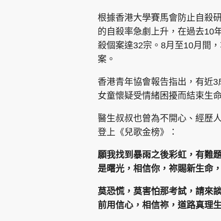
根據香港大學賽馬會防止自殺研究
的自殺率急劇上升，在過去10年
殺個案達32宗。8月至10月間
案。
集團旗下品牌
香港青年協會報告指出，有近3
女童懷疑受情緒困擾而結束生
醫生叔叔也曾為不開心、經歷
東周刊
cazbuyer
東Touch
登上《兒歌金榜》：
願我找到暴雨之後彩虹，有難
Oh!爸媽
JobMarket
頭條搵工
是曙光，相信你，祢賜新生命
莫恐慌，莫害怕那考試，請來
關於我們
聯絡我們
隱私政策聲明
使用條
前用信心，相信祢，道路真理