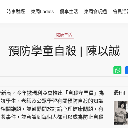
人
時事財經
東周Ladies
優享生活
東周食玩通
會員活
時事財經
東周Ladies
健康生活
時事直擊
談情說性
預防學童自殺 | 陳以誠
財經智庫
時尚生活
焦點人物
健康醫美
她世代力量
卓越女性
最Hit
年新高，今年撒瑪利亞會推出「自殺守門員」為
會員活動
玄學靈異
，讓學生、老師及公眾學習有關預防自殺的知識
周JETSO
東勝運程
康相關議題，並鼓勵開放討論心理健康問題，有
自殺事件，並意識到每個人都可以成為防止自殺
智富天下 李居明