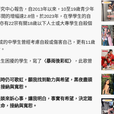
神機妙算 李丞責
中心報告，自2013年以來，10至19歲青少年
緣來有理 麥玲玲
間的增幅達2.8倍。於2023年，在學學生的自
鬼靈精怪 威師兄
，亦有22宗有關18歲以下人士或大專學生自殺個
成的中學生曾經考慮自殺或傷害自己，更有11歲
命。
人生困擾的學生，寫了
〈暴雨後彩虹〉
，此歌曾
PCM 電腦廣場
星島頭條
星島日報
頭條日報
星島
題時仍可歌虹，願我找到動力與希望，黑夜盡頭
EDUPLUS
，接納與寬恕。
談談來訴心事，讓我明白，事實有希望，決定踏
款
版權及免責聲明
Copyright © 東周網 版權所有 . 不得
生命，接納與寬恕。