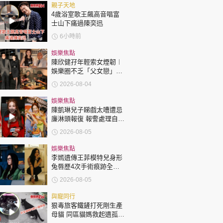
時政財經
親子天地
4歲浴室歌王飆高音唱富
健康生活
士山下痛過陳奕迅
飲食旅遊
6小時前
娛樂焦點
陳欣健孖年輕索女煙韌︱
娛樂圈不乏「父女戀」
「爺孫戀」 年齡差距最大
2026-08-04
達51歲 最受矚目有李龍
基謝賢
娛樂焦點
陳凱琳兒子睇戲太嘈遭忌
環球
The Standard
廉淋頭報復 報警處理自責
親子王
護子不力 歐錦棠陳倩揚齊
2026-08-05
表態「媽媽有責任」
娛樂焦點
李嫣遺傳王菲模特兒身形
兔唇歷4次手術痕跡全消
變身美少女顏值升級
2026-08-05
轉載 ©Eastweek.com.hk. All rights reserved.
與寵同行
狠毒旅客鐵鏟打死剛生產
母貓 同區貓媽救起遺孤貓