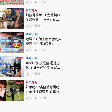
B接手哺育
2026-08-05
娛樂焦點
黎彼得離世│主動助契爺
渡過難關 「契仔」黃宗
澤：他的笑聲同精神永遠
2小時前
陪伴住大家！
時事直擊
港鐵新設備｜網民發現東
鐵綫「不明新裝置」 港
鐵解畫新設備用途
2026-08-05
時事直擊
甲型H3流感爆發 極速惡
化 全身器官發炎 專家：
持續高燒要立即求醫
5小時前
娛樂焦點
莊思明8.2吉隆坡嫁楊明
百萬打造嫁衣 街頭單膝下
跪求婚感驚喜
2026-07-28