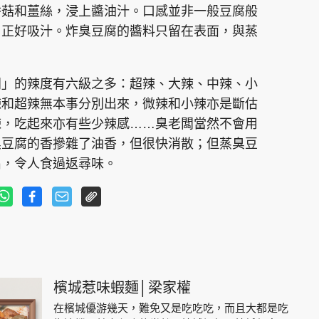
香菇和薑絲，浸上醬油汁。口感並非一般豆腐般
，正好吸汁。炸臭豆腐的醬料只留在表面，與蒸
闆」的辣度有六級之多：超辣、大辣、中辣、小
辣和超辣無本事分別出來，微辣和小辣亦是斷估
辣，吃起來亦有些少辣感……臭老闆當然不會用
臭豆腐的香摻雜了油香，但很快消散；但蒸臭豆
出，令人食過返尋味。
檳城惹味蝦麵│梁家權
在檳城優游幾天，難免又是吃吃吃，而且大都是吃