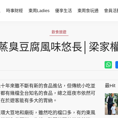
人
時事財經
東周Ladies
優享生活
東周食玩通
會員活
時事財經
東周Ladies
飲食旅遊
時事直擊
談情說性
蒸臭豆腐風味悠長│梁家
財經智庫
時尚生活
焦點人物
健康醫美
她世代力量
卓越女性
最Hit
幾十年來雖不斷有新的食品進佔，但傳統小吃並
會員活動
玄學靈異
市都有幾檔全台知名的食品，總之逛夜市依然可
周JETSO
東勝運程
只在於遊客能有多大的胃納。
智富天下 李居明
上環大笪地和廟街，雖然吃的檔口多，有灼東風