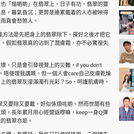
次也「揩啲啲」在翡翠上，日子有功，翡翠的靈
生息，暮氣昏沉；更弊是連累戴着的人亦被映得
秋雨真會愁煞人。
，最佳方法是先把身上的翡翠除下，搽好之後才把它
面。假如翡翠真的沾到了潤膚霜，亦不必驚徨失
只是會引發視覺上的災難，if you don't
ion，唔使理我講嘅。但一個人會care自己皮膚乾燥
上的翡翠灰濛渾濁冇光彩？So，呵護肌膚時，
件翡翠又要除又要戴，好似係煩咗啲。然而世間有些
煩，長年累月用心經營返嚟嘛，keep一身Q彈
麗的翡翠亦是。