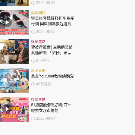
變身美少女顏值升級
2026-08-05
與寵同行
狠毒旅客鐵鏟打死剛生產
母貓 同區貓媽救起遺孤貓
B接手哺育
2026-08-05
娛樂焦點
黎彼得離世│主動助契爺
渡過難關 「契仔」黃宗
澤：他的笑聲同精神永遠
2小時前
陪伴住大家！
親子天地
美女Youtuber教電繪動漫
46分鐘前
娛樂焦點
81歲陳欣健覓初戀 孖年
輕索女超市煙韌
2026-08-04