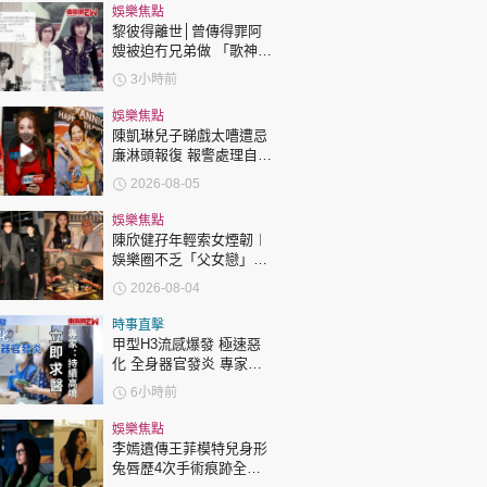
時政財經
娛樂焦點
黎彼得離世│曾傳得罪阿
健康生活
嫂被迫冇兄弟做 「歌神」
許冠傑親筆撰寫悼念忘友
飲食旅遊
3小時前
娛樂焦點
陳凱琳兒子睇戲太嘈遭忌
廉淋頭報復 報警處理自責
護子不力 歐錦棠陳倩揚齊
2026-08-05
表態「媽媽有責任」
娛樂焦點
陳欣健孖年輕索女煙韌︱
環球
The Standard
娛樂圈不乏「父女戀」
親子王
「爺孫戀」 年齡差距最大
2026-08-04
達51歲 最受矚目有李龍
基謝賢
時事直擊
甲型H3流感爆發 極速惡
化 全身器官發炎 專家：
持續高燒要立即求醫
6小時前
轉載 ©Eastweek.com.hk. All rights reserved.
娛樂焦點
李嫣遺傳王菲模特兒身形
兔唇歷4次手術痕跡全消