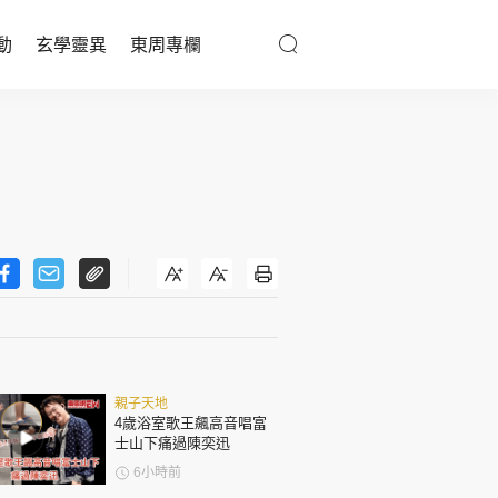
動
玄學靈異
東周專欄
優享生活
醫療百科
親子天地
與寵同行
東周專欄
親子天地
娛樂名人
4歲浴室歌王飆高音唱富
士山下痛過陳奕迅
文化藝術
6小時前