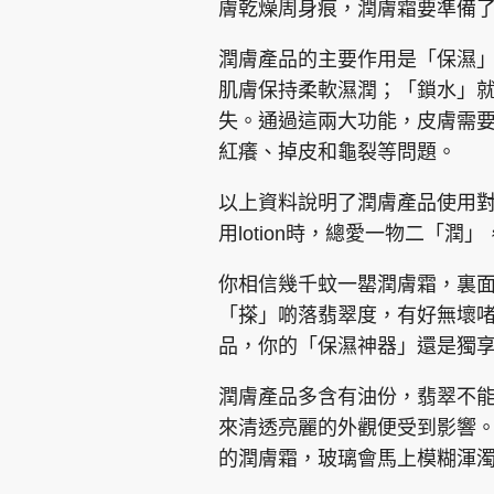
膚乾燥周身痕，潤膚霜要準備
潤膚產品的主要作用是「保濕
肌膚保持柔軟濕潤；「鎖水」
失。通過這兩大功能，皮膚需
紅癢、掉皮和龜裂等問題。
集團旗下品牌
以上資料說明了潤膚產品使用
用lotion時，總愛一物二「
東周刊
cazbuyer
東Touch
你相信幾千蚊一罌潤膚霜，裏
「搽」啲落翡翠度，有好無壞
品，你的「保濕神器」還是獨
Oh!爸媽
JobMarket
頭條搵工
潤膚產品多含有油份，翡翠不
來清透亮麗的外觀便受到影響
關於我們
聯絡我們
隱私政策聲明
使用條
的潤膚霜，玻璃會馬上模糊渾