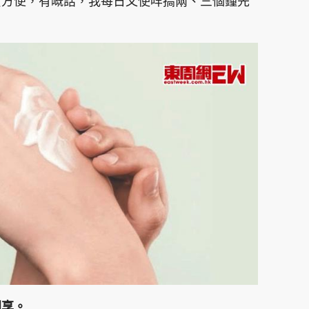
貪方便，有嘅話，我每日又使咩搞兩、三個鐘先
同享。