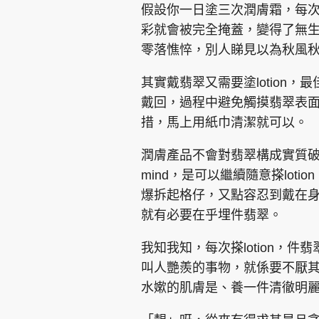
假設你一日塗三次潤膚霜，每
彩就會被完全掩蓋，變得了無
零落憔悴，別人睇見以為秋風
其實戴翡翠又需要塗lotion
戴回，過程中避免觸摸翡翠表
措，馬上用紙巾清潔就可以。
潤膚產品不會對翡翠構成實質破壞，
mind，是可以繼續隨意搽lot
爆拆起格仔，又點容忍到戴在身
就有必要在乎埋件翡翠。
我知我知，每次搽lotion，
叫人艷羨的事物，就係要不厭其
水嫰的肌膚是、養一件清徹明