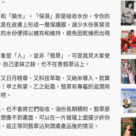
神機妙算 李丞責
了。
緣來有理 麥玲玲
」和「鎖水」。「保濕」即是吸收水份，令你的
鬼靈精怪 威師兄
就是在皮膚上形成一層保護膜，減少水份蒸發流
要的水份便得以補充和維持，避免因乾燥而出現
對象是「人」，並非「翡翠」，可是我見大家使
潤」，自己塗抹之餘，也不在意翡翠沾上。
PCM 電腦廣場
星島頭條
星島日報
頭條日報
星島
面又日月精華、又科技萃取、又納米導入，就算
啫！甲之熊掌，乙之砒霜，翡翠有專屬的滋潤用
享吧。
EDUPLUS
能、也不會將它們吸收，油份長期積附，翡翠原
。想像不到畫面，可以在一片玻璃上面搽少許你
款
版權及免責聲明
Copyright © 東周網 版權所有 . 不得
濁，這正等同翡翠沾到潤膚產品後的情況。