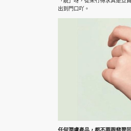
「靚」呀，從來冇得求其是旦
出到門口吖。
任何潤膚產品，都不要跟翡翠