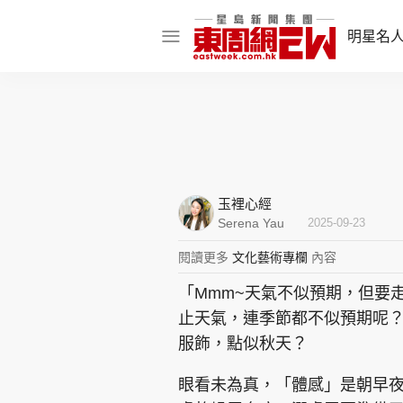
明星名
明星名人
娛樂焦點
話題人物
玉裡心經
東姑熱話
Serena Yau
2025-09-23
閱讀更多
文化藝術專欄
內容
「Mmm~天氣不似預期，但要走
東周食玩通
止天氣，連季節都不似預期呢
樂在灣區
東
服飾，點似秋天？
飲食玩樂
眼看未為真，「體感」是朝早