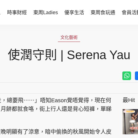
人
時事財經
東周Ladies
優享生活
東周食玩通
會員活
時事財經
東周Ladies
文化藝術
時事直擊
談情說性
使潤守則 | Serena Yau
財經智庫
時尚生活
焦點人物
健康醫美
她世代力量
卓越女性
最Hit
，總要飛⋯⋯」唔知Eason覺唔覺得，現在何
會員活動
玄學靈異
？月餅都就食咯，街上行人還是背心短褲，單睇
周JETSO
東勝運程
智富天下 李居明
夜晚明顯有了涼意，暗中偷換的秋風開始令人皮