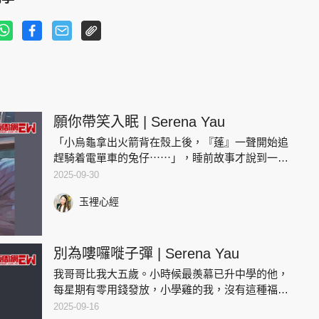
願你帶笑入眠 | Serena Yau
「小烏龜拿出火箭背在殼上後，『蓬』一聲開始追
趕騎着電單車的兔仔⋯⋯」，睡前故事才說到一
半，關龍的女兒已透出均勻的鼻息睡着了。籠理一
2025-09-30
下女兒的被子後，關龍準備退回客廳，離開前，他
玉裡心經
記起女兒手上還握着一隻翡翠
別為嘍囉嘥子彈 | Serena Yau
我哥哥比我大五歲。小時候最羨慕已升中學的他，
每星期有零用錢發放，小學雞的我，沒有這種福
利。除了零用錢，哥哥還有一些活動費用，每次老
2025-09-16