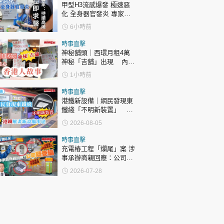
甲型H3流感爆發 極速惡
化 全身器官發炎 專家：
持續高燒要立即求醫
6小時前
時事直擊
神秘舖頭｜西環月租4萬
神秘「吉舖」出現 內藏
暖心香港人故事
1小時前
時事直擊
港鐵新設備｜網民發現東
鐵綫「不明新裝置」 港
鐵解畫新設備用途
2026-08-05
時事直擊
充電樁工程「爛尾」案 涉
事承辦商親回應：公司疑
受騙
2026-07-28