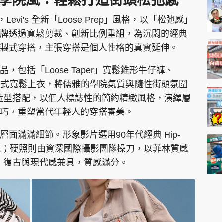
」慵懶學院風：輕鬆打造街頭松弛感
Levi's 全新「Loose Prep」風格，以「松弛感」
牌透過寬鬆剪裁、創新比例重組，為沉悶的經典
製式穿搭，主張穿搭是個人性格的真實延伸。
包括「Loose Taper」寬鬆錐形牛仔褲、
褲及各式寬鬆上衣，將儒雅的學院氣質與隨性街頭氛圍
與造型搭配，以個人標誌性的簡約精緻風格，演繹層
巧，重塑當代年輕人的穿搭審美。
面滿滿細節。形象影片選用90年代經典 Hip-
靈魂；硬照則由資深國際攝影團隊操刀，以菲林質感
態，復古與現代感兼具，質感滿分。