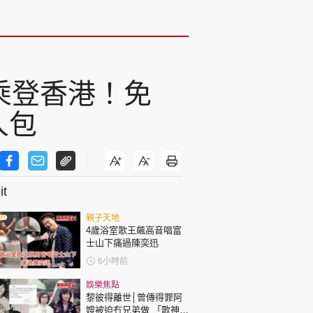
全新聯乘登香港！免
人包
t
親子天地
4歲浴室歌王飆高音唱富
士山下痛過陳奕迅
6小時前
娛樂焦點
黎彼得離世│曾傳得罪阿
嫂被迫冇兄弟做 「歌神」