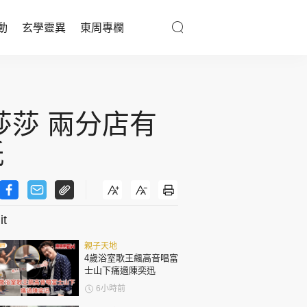
動
玄學靈異
東周專欄
優享生活
醫療百科
陸莎莎 兩分店有
親子天地
紙
與寵同行
t
東周專欄
親子天地
娛樂名人
4歲浴室歌王飆高音唱富
士山下痛過陳奕迅
文化藝術
6小時前