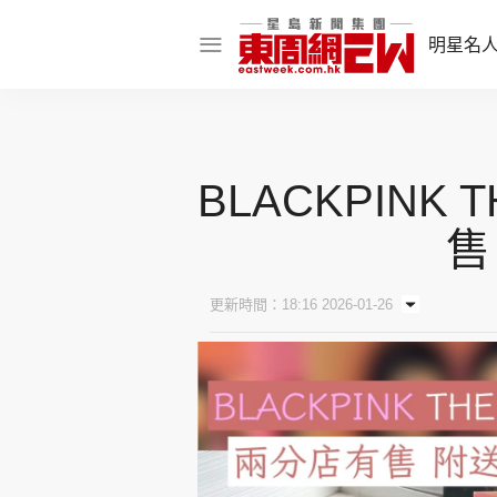
明星名
明星名人
娛樂焦點
BLACKPINK
話題人物
售
東姑熱話
更新時間：18:16 2026-01-26
東周食玩通
樂在灣區
東
飲食玩樂