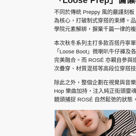
「Loose Prep
不同於傳統 Preppy 風的嚴謹刻板，
為核心，打破制式穿搭的束縛。品
學院元素解綁，摒棄千篇一律的複
本次秋冬系列主打多款百搭丹寧單品，
「Loose Boot」微喇叭牛仔
完美融合。而 ROSÉ 亦親自參
次疊穿、材質混搭等高段位穿搭技
除此之外，整個企劃在視覺與音樂層
Hop 樂曲加持，注入純正街頭
鏡頭捕捉 ROSÉ 自然鬆弛的狀