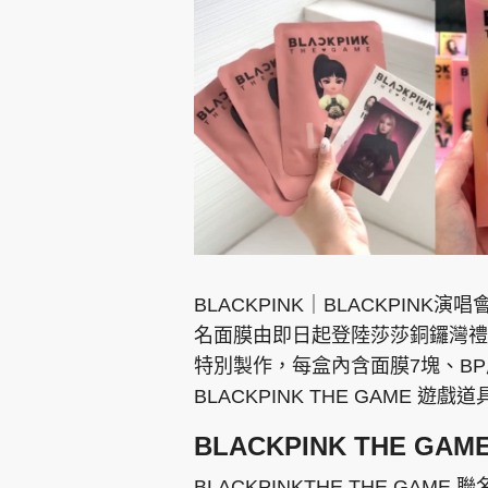
集團旗下品牌
東周刊
cazbuyer
東Touch
BLACKPINK｜BLACKPINK演唱
名面膜由即日起登陸莎莎銅鑼灣禮
特別製作，每盒內含面膜7塊、BP成
Oh!爸媽
JobMarket
頭條搵工
BLACKPINK THE GAME 
關於我們
聯絡我們
隱私政策聲明
使用條
BLACKPINK THE G
BLACKPINKTHE THE G