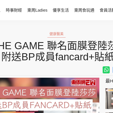
人
時事財經
東周Ladies
優享生活
東周食玩通
會員活
時事財經
東周Ladies
健康醫美
時事直擊
談情說性
 THE GAME 聯名面膜登
財經智庫
時尚生活
 附送BP成員fancard+貼
焦點人物
健康醫美
她世代力量
卓越女性
最Hi
會員活動
玄學靈異
周JETSO
東勝運程
智富天下 李居明