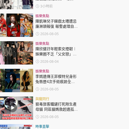
許冠傑親筆撰寫悼念忘友
3小時前
娛樂焦點
陳凱琳兒子睇戲太嘈遭忌
廉淋頭報復 報警處理自責
護子不力 歐錦棠陳倩揚齊
2026-08-05
表態「媽媽有責任」
娛樂焦點
陳欣健孖年輕索女煙韌︱
娛樂圈不乏「父女戀」
「爺孫戀」 年齡差距最大
2026-08-04
達51歲 最受矚目有李龍
基謝賢
娛樂焦點
李嫣遺傳王菲模特兒身形
兔唇歷4次手術痕跡全消
變身美少女顏值升級
2026-08-05
與寵同行
狠毒旅客鐵鏟打死剛生產
母貓 同區貓媽救起遺孤貓
B接手哺育
2026-08-05
時事直擊