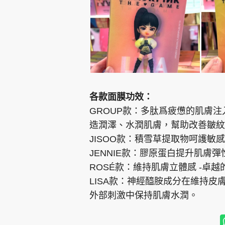
各款面膜功效：
GROUP款：多肽爲疲憊的肌膚
造潤澤、水潤肌膚，幫助改善皺
JISOO款：積雪草提取物呵護敏
JENNIE款：膠原蛋白提升肌膚
ROSÉ款：維持肌膚立體感 -卓
LISA款：神經醯胺成分在維持
外部刺激中保持肌膚水潤。