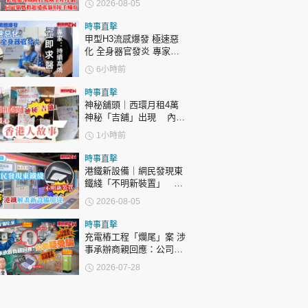
2026-08-05
時事直擊
甲型H3流感爆發 極速惡
化 全身器官發炎 專家：
持續高燒要立即求醫
6小時前
時事直擊
神秘舖頭｜西環月租4萬
神秘「吉舖」出現 內藏
暖心香港人故事
1小時前
時事直擊
港鐵新設備｜網民發現東
鐵綫「不明新裝置」 港
鐵解畫新設備用途
2026-08-05
時事直擊
充電樁工程「爛尾」案 涉
事承辦商親回應：公司疑
受騙
2026-07-28