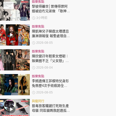
時政財經
娛樂焦點
黎彼得離世│曾傳得罪阿
健康生活
嫂被迫冇兄弟做 「歌神」
許冠傑親筆撰寫悼念忘友
3小時前
飲食旅遊
娛樂焦點
陳凱琳兒子睇戲太嘈遭忌
廉淋頭報復 報警處理自責
護子不力 歐錦棠陳倩揚齊
2026-08-05
表態「媽媽有責任」
娛樂焦點
陳欣健孖年輕索女煙韌︱
娛樂圈不乏「父女戀」
環球
The Standard
親子王
「爺孫戀」 年齡差距最大
2026-08-04
達51歲 最受矚目有李龍
基謝賢
娛樂焦點
李嫣遺傳王菲模特兒身形
兔唇歷4次手術痕跡全消
變身美少女顏值升級
2026-08-05
轉載 ©Eastweek.com.hk. All rights reserved.
與寵同行
狠毒旅客鐵鏟打死剛生產
母貓 同區貓媽救起遺孤貓
B接手哺育