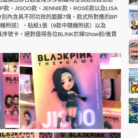
、JISOO款、JENNIE款、ROSÉ款以及LISA
分別內含具不同功效的面膜7塊、款式所對應的BP
款將隨機附送）、貼紙1張（9款中隨機附送）以及
遊戲道具序號卡，絕對值得各位BLINK於睇Show前/後買