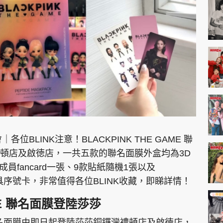
神機妙算 李丞責
緣來有理 麥玲玲
鬼靈精怪 威師兄
PCM 電腦廣場
星島頭條
星島日報
頭條日報
星島
會｜各位BLINK注意！BLACKPINK THE GAME 聯
頓店及啟徳店，一共五款的聯名面膜外盒均為3D
員fancard一張、9款貼紙隨機1張以及
EDUPLUS
遊戲道具序號卡，非常值得各位BLINK收藏，即睇詳情！
款
版權及免責聲明
Copyright © 東周網 版權所有 . 不得
AME 聯名面膜登陸莎莎
AME 聯名面膜由即日起登陸莎莎銅鑼灣禮頓店及啟徳店，