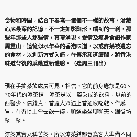
集團旗下品牌
食物和時間，結合下奏寫一個個不一樣的故事，潛藏
心底最深的記憶，不一定如影隨形，嚐到的一剎，那
些年那些人那些情，幕幕湧現。愛情及瘦身食譜作家
東周刊
cazbuyer
東Touch
周靈山，追憶似水年華的香港味道，以或許幾被遺忘
的食材，以創新方式入饌，在傳承和延續間，將香港
味道背後的感動重新體驗。（逢周三刊出）
PCM 電腦廣場
星島頭條
星島日報
現在手搖茶飲處處可見，相信，它的前身應該是60、
70年代的涼茶鋪。涼茶是以中藥製成的飲料，以前的
西醫少、價錢貴，普羅大眾遇上普通喉嚨乾、作感
頭條日報
星島環球
The Standard
冒，在習慣上會去飲一碗，順道坐坐聊聊天、跟街坊
聚一聚。
涼茶其實又稱苦茶，所以涼茶鋪都會為客人準備不同
親子王
Oh!爸媽
JobMarket