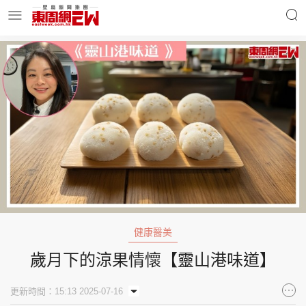
明星名人
時事財經
東周Ladies
優享生活
東周食玩通
會員活動
健康醫美
歲月下的涼果情懷【靈山港味道】
玄學靈異
東周專欄
更新時間：15:13 2025-07-16