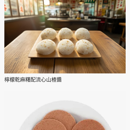
檸檬乾麻糬配流心山楂醬