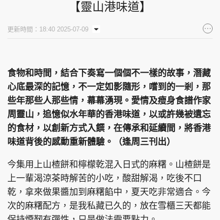
【靈山港味道】
更新時間：18:40 2025-07-09
食物和時間，結合下奏寫一個個不一樣的故事，潛藏
心底最深的記憶，不一定如影隨形，嚐到的一剎，那
些年那些人那些情，幕幕湧現。愛情及瘦身食譜作家
周靈山，追憶似水年華的香港味道，以或許幾被遺忘
的食材，以創新方式入饌，在傳承和延續間，將香港
味道背後的感動重新體驗。（逢周三刊出）
今集用上山楂餅和檸檬乾混入日式的麻糬。山楂餅是
上一輩渴涼茶時解苦的小吃，酸甜解渴，吃後不口
乾，拿來做果醬加到麻糬餡中，夏天吃非常適合。今
次的麻糬配方，是我私藏已久的，放在雪櫃三天都能
保持煙靭有彈性，只是做法需要點力。