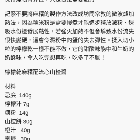
記緊不要將麻糬的製作方法改成坊間常教的微波爐加
熱法，因為糯米粉是需要慢煮才能逐步釋放澱粉、邊
吸水份邊發展黏性，若強火加熱不但會導致水份流失
很快變硬，還會令澱粉中的蛋的失去彈性。揉入切小
粒的檸檬乾一樣不能不做，它的甜酸味能中和牛奶的
奶酥味，令人吃完想再吃，吃多了不膩！
檸檬乾麻糬配流心山楂醬
材料
忌廉 140g
檸檬汁 7g
糖粉 14g
山楂餅 30g
橙汁 40g
蜜糖 30g