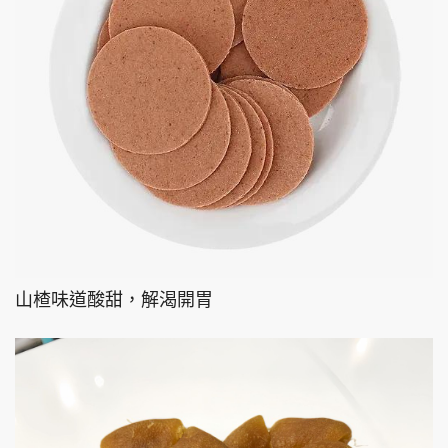
山楂味道酸甜，解渴開胃