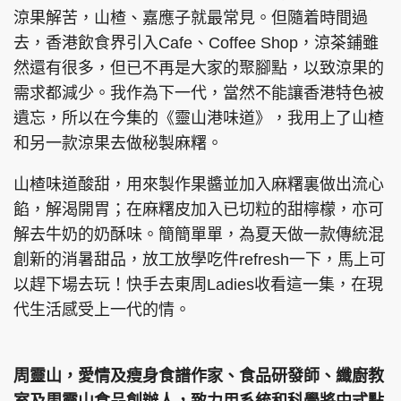
涼果解苦，山楂、嘉應子就最常見。但隨着時間過
去，香港飲食界引入Cafe、Coffee Shop，涼茶鋪雖
然還有很多，但已不再是大家的聚腳點，以致涼果的
頭條搵工
EDUPLUS
需求都減少。我作為下一代，當然不能讓香港特色被
遺忘，所以在今集的《靈山港味道》，我用上了山楂
和另一款涼果去做秘製麻糬。
關於我們
使用條款
山楂味道酸甜，用來製作果醬並加入麻糬裏做出流心
聯絡我們
版權及免責聲明
餡，解渴開胃；在麻糬皮加入已切粒的甜檸檬，亦可
隱私政策聲明
解去牛奶的奶酥味。簡簡單單，為夏天做一款傳統混
創新的消暑甜品，放工放學吃件refresh一下，馬上可
以趕下場去玩！快手去東周Ladies收看這一集，在現
Copyright © 東周網 版權所有 . 不得轉載
代生活感受上一代的情。
©Eastweek.com.hk. All rights reserved.
周靈山，愛情及瘦身食譜作家、食品研發師、纖廚教