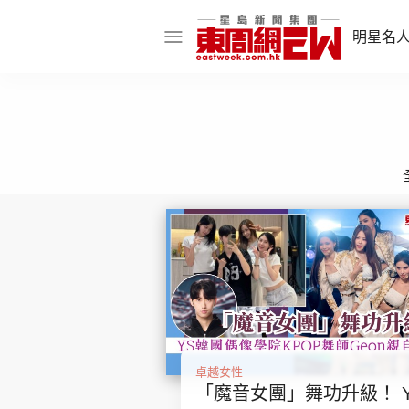
明星名
明星名人
娛樂焦點
話題人物
東姑熱話
東周食玩通
樂在灣區
東
卓越女性
飲食玩樂
「魔音女團」舞功升級！ Y