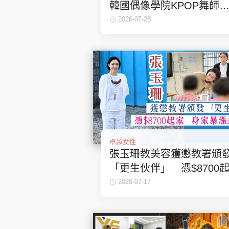
韓國偶像學院KPOP舞師
Geon親自指導
2026-07-28
集團旗下品牌
東周刊
cazbuyer
東Touch
卓越女性
張玉珊教美容獲懲教署頒
「更生伙伴」 憑$8700
Oh!爸媽
JobMarket
頭條搵工
身家暴漲逾3億
2026-07-17
關於我們
聯絡我們
隱私政策聲明
使用條