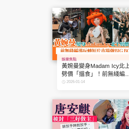
娛樂焦點
黃婉曼變身Madam Icy北
劈價「搵食」！前無綫編
食腦快玩轉短片市場做BI
2026-01-14
BOSS！