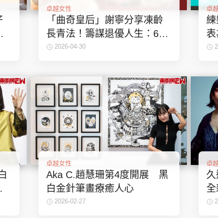
卓越女性
卓
仔
「曲奇皇后」謝寧分享凍齡
練
定
長青法！籌謀退優人生：60
表
加
歲不是句號
2026-04-30
2
卓越女性
卓
剖白
Aka C.趙慧珊第4度開展 黑
久
潮
白金針筆畫療癒人心
全
有
做
2026-02-27
2
可