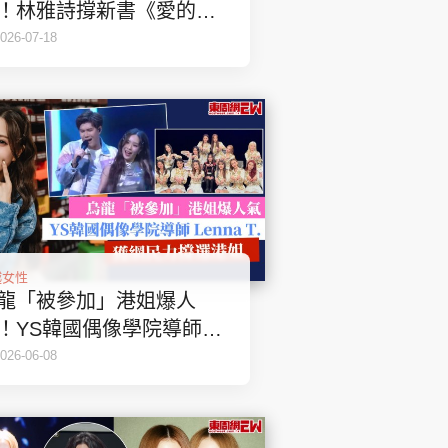
時政財經
！林雅詩撐新書《愛的金
》分享自癒方法
健康生活
026-07-18
飲食旅遊
環球
The Standard
親子王
越女性
龍「被參加」港姐爆人
！YS韓國偶像學院導師
enna T. 獲網民力撐選港
026-06-08
！
轉載 ©Eastweek.com.hk. All rights reserved.