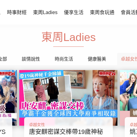
人
時事財經
東周Ladies
優享生活
東周食玩通
會員活
東周Ladies
時事財經
東周Ladies
時事直擊
談情說性
財經智庫
全部
談情說性
時尚生活
時尚生活
健康醫美
卓越女
焦點人物
健康醫美
她世代力量
卓越女性
會員活動
玄學靈異
周JETSO
東勝運程
卓越女性
卓
智富天下 李居明
S
唐安麒密謀交棒帶19歲神秘
姚