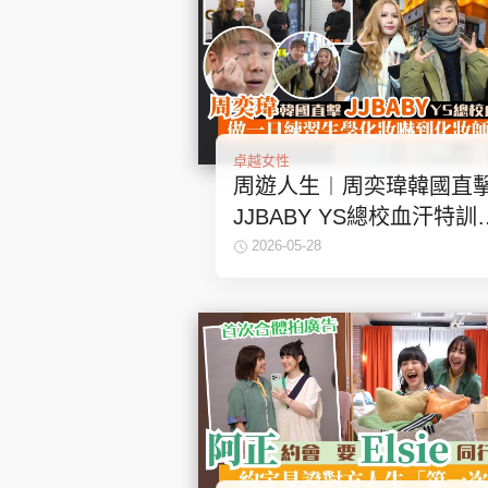
卓越女性
周遊人生︱周奕瑋韓國直
JJBABY YS總校血汗特訓
做一日練習生學化妝嚇到
2026-05-28
妝師O嘴！