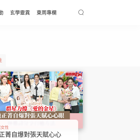
動
玄學靈異
東周專欄
優享生活
醫療百科
性
親子天地
與寵同行
東周專欄
娛樂名人
越女性
文化藝術
正菁自爆對張天賦心心