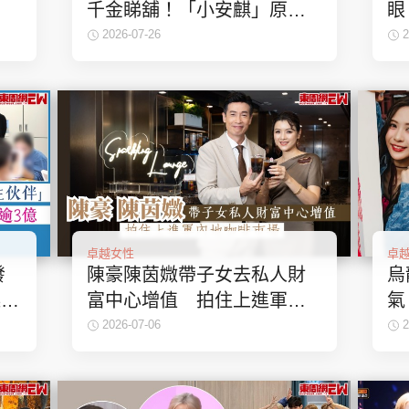
神機妙算 李丞責
千金睇舖！「小安麒」原來
眼
是學霸！全球四大學府出獎
緣來有理 麥玲玲
星
2026-07-26
2
學金爭相取錄
鬼靈精怪 威師兄
PCM 電腦廣場
星島頭條
星島日報
頭條日報
星島
卓越女性
卓
發
陳豪陳茵媺帶子女去私人財
烏
起家
富中心增值 拍住上進軍內
氣
EDUPLUS
地咖啡市場
L
2026-07-06
2
姐
款
版權及免責聲明
Copyright © 東周網 版權所有 . 不得