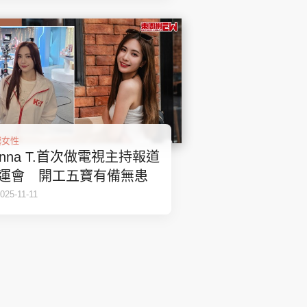
越女性
enna T.首次做電視主持報道
運會 開工五寶有備無患
025-11-11