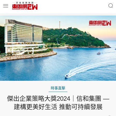
明星名人
時事財經
東周Ladies
優享生活
東周食玩通
會員活動
時事直擊
傑出企業策略大獎2024｜信和集團 —
玄學靈異
東周專欄
建構更美好生活 推動可持續發展