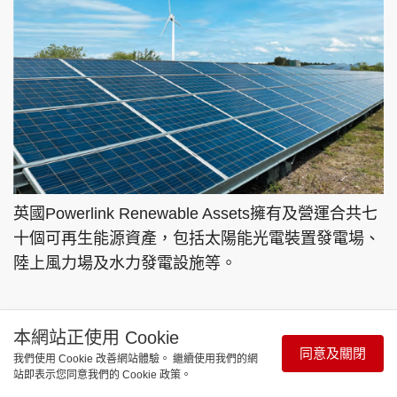
英國Powerlink Renewable Assets擁有及營運合共七
十個可再生能源資產，包括太陽能光電裝置發電場、
陸上風力場及水力發電設施等。
嚴守財務紀律 強化盈利基礎
本網站正使用 Cookie
同意及關閉
我們使用 Cookie 改善網站體驗。 繼續使用我們的網
長久以來，特別是近年外圍市況波動，長實憑藉穩健
站即表示您同意我們的 Cookie 政策。
基礎及雄厚財務實力穩守市場領先席位，印證集團海