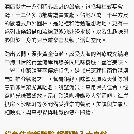
酒店提供一系列精心設計的設施，包括無柱式宴會
廳、十二個多功能會議貴賓廳、佔地八萬三千平方尺
的歐陸式戶外園林，是婚禮和活動理想場地，更有一
系列康樂設備如流線型泳池連滑水梯，以及集趣味與
參與於一身的兒童遊樂室及親子活動空間。
踏出房間，漫步黃金海灘，感受大海的治療或充滿地
中海風情的黃金海岸商場多間風味餐廳，盡嘗美味。
「粵」中菜館薈萃傳統特色，是《米芝蓮指南香港澳
門》推介餐廳之一，鴛鴦銀絲回味蟹及風躍天仙等創
意新派粵菜尤其馳名，眺望海景，享用粵式佳肴，愜
意時光味蕾盛放。還有聆渢咖啡廳及大堂酒吧，海岸
扒房、沙嗲軒等多間備受推崇的餐廳，美饌與美景互
相映襯，盡享視覺與味覺的雙重體驗。