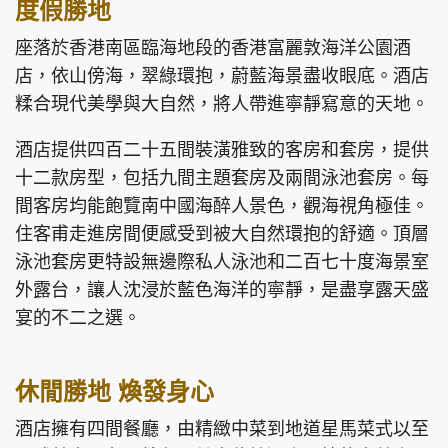
度假勝地
座落於香港南區臨海地段的香港富麗敦海洋公園酒
店，依山傍海，翠綠環抱，蔚藍海景盡收眼底。酒店
糅合現代美學與大自然，將人帶進寧靜寫意的天地。
酒店提供四百二十五間裝潢雅致的客房和套房，提供
十二款房型，包括九間主題套房及兩間泳池套房。每
間客房均能飽覽南中國海醉人景色，觀海視角極佳。
住客甫走進房間便感受到被大自然環抱的舒適。頂層
泳池套房更特設無邊際私人泳池和二百七十度海景室
外露台，讓人沈浸於藍色海洋的寧靜，是盡享露天盛
宴的不二之選。
休閒勝地 煥發身心
酒店擁有四間餐廳，由精緻中菜到地道星馬菜式以至