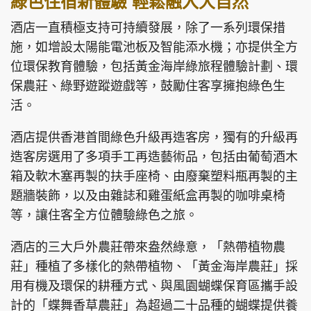
綠色住宿新體驗 輕鬆融入大自然
酒店一直積極支持可持續發展，除了一系列環保措
施，如增設太陽能電池板及智能添水機；亦提供全方
位環保教育體驗，包括黃金海岸綠旅程體驗計劃、環
保農莊、綠野遊蹤遊戲等，鼓勵住客享擁抱綠色生
活。
酒店提供香港首間綠色升級再造客房，獨有的升級再
造客房選用了多項手工再造藝術品，包括由葡萄酒木
箱及軟木塞再製的扶手座椅、由廢棄塑料瓶再製的主
題牆裝飾，以及由雜誌和雞蛋紙盒再製的咖啡桌椅
等，讓住客全方位體驗綠色之旅。
酒店的三大戶外農莊帶來盎然綠意，「熱帶植物農
莊」種植了多樣化的熱帶植物、「黃金海岸農莊」採
用有機及環保的耕種方式、與風園蝴蝶保育區攜手設
計的「蝶舞香草農莊」為超過二十品種的蝴蝶提供養