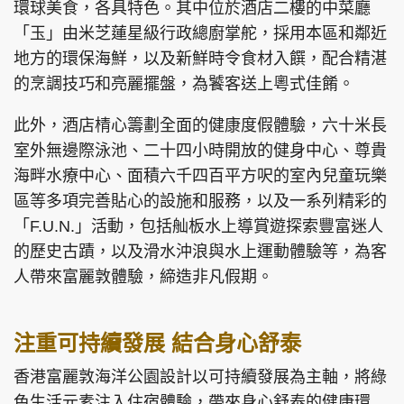
環球美食，各具特色。其中位於酒店二樓的中菜廳
「玉」由米芝蓮星級行政總廚掌舵，採用本區和鄰近
地方的環保海鮮，以及新鮮時令食材入饌，配合精湛
的烹調技巧和亮麗擺盤，為饕客送上粵式佳餚。
此外，酒店棈心籌劃全面的健康度假體驗，六十米長
室外無邊際泳池、二十四小時開放的健身中心、尊貴
海畔水療中心、面積六千四百平方呎的室內兒童玩樂
區等多項完善貼心的設施和服務，以及一系列精彩的
「F.U.N.」活動，包括舢板水上導賞遊探索豐富迷人
的歷史古蹟，以及滑水沖浪與水上運動體驗等，為客
人帶來富麗敦體驗，締造非凡假期。
注重可持續發展 結合身心舒泰
香港富麗敦海洋公園設計以可持續發展為主軸，將綠
色生活元素注入住宿體驗，帶來身心舒泰的健康環