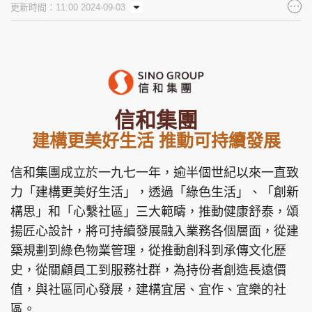
更新時間：11:00 2024-09-03
集團旗下品牌
東周刊
cazbuyer
東Touch
信和集團
建構更美好生活 推動可持續發展
PCM 電腦廣場
星島頭條
星島日報
信和集團成立於一九七一年，逾半個世紀以來一直致
力「建構更美好生活」，透過「綠色生活」、「創新
構思」和「心繫社區」三大範疇，推動健康舒泰，頌
揚匠心設計，將可持續發展融入業務各個層面，從建
頭條日報
星島環球
The Standard
築規劃到綠色物業管理，從推動創科到承傳文化歷
史，從關顧員工到服務社群，為持份者創造長遠價
值，與社區同心發展，建構宜居、宜作、宜樂的社
區。
親子王
Oh!爸媽
JobMarket