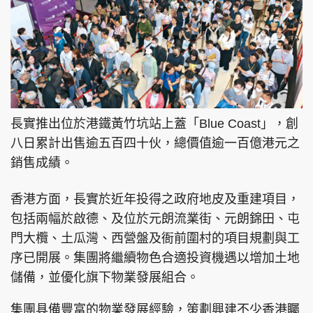
長實推出位於港鐵黃竹坑站上蓋「Blue Coast」，創
八日累計出售逾五百四十伙，總價值逾一百億港元之
銷售成績。
香港方面，長實於近年投得之政府地皮及重建項目，
包括兩幅於啟德、及位於元朗流業街、元朗錦田、屯
門大欖、土瓜灣、西營盤及衙前圍村的項目規劃與工
序已開展。集團將繼續物色合適投資機遇以增加土地
儲備，並優化旗下物業發展組合。
集團具備豐富的物業發展經驗，策劃興建不少香港矚