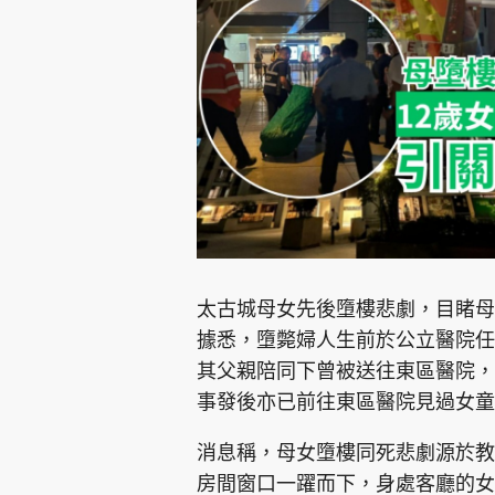
集團旗下品牌
東周刊
cazbuyer
東Touch
太古城母女先後墮樓悲劇，目睹母
據悉，墮斃婦人生前於公立醫院任
其父親陪同下曾被送往東區醫院，
Oh!爸媽
JobMarket
頭條搵工
事發後亦已前往東區醫院見過女童
關於我們
聯絡我們
隱私政策聲明
使用條
消息稱，母女墮樓同死悲劇源於教
房間窗口一躍而下，身處客廳的女