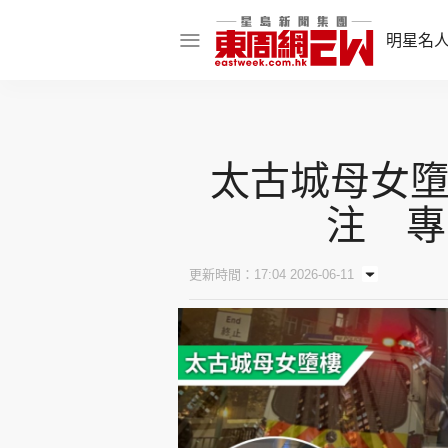
明星名
明星名人
娛樂焦點
太古城母女墮
話題人物
注 專
東姑熱話
更新時間：17:04 2026-06-11
東周食玩通
樂在灣區
東
飲食玩樂