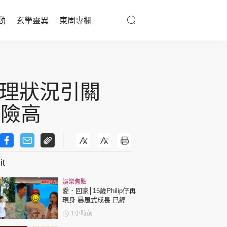
動
玄學靈異
東周專欄
優享生活
醫療百科
心理狀況引關
親子天地
風險高
與寵同行
t
東周專欄
娛樂焦點
娛樂名人
愛．回家│15歲Philip仔再
現身 暴風式成長 已經高
文化藝術
過「三太」樊亦敏！
1小時前