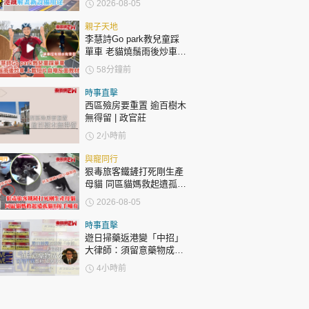
2026-08-05
親子天地
李慧詩Go park教兒童踩
單車 老貓燒鬚雨後炒車
上載短片自嘲反面教材
58分鐘前
時事直擊
西區殮房要重置 逾百樹木
無得留 | 政官莊
2小時前
與寵同行
狠毒旅客鐵鏟打死剛生產
母貓 同區貓媽救起遺孤貓
B接手哺育
2026-08-05
時事直擊
遊日掃藥返港變「中招」
大律師：須留意藥物成分
自用代購都唔係護身符
4小時前