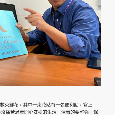
數束鮮花，其中一束花貼有一張便利貼，寫上
 願來生再沒痛苦過着開心安穩的生活 活着的要堅強！保