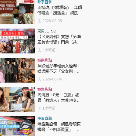
時政財經
時事直擊
酒樓改用預製點心 十年師
健康生活
傅嘆淪「翻熱員」 網民憂
傳統手藝被淘汰
2026-08-05
飲食旅遊
東周JETSO
【《東周刊》賞您「第36
屆美食博覽」門票（共30
張）】
2小時前
娛樂焦點
陳欣健孖年輕索女煙韌︱
娛樂圈不乏「父女戀」
環球
The Standard
親子王
「爺孫戀」 年齡差距最大
2026-08-04
達51歲 最受矚目有李龍
基謝賢
娛樂焦點
向海嵐「0元一日遊」被
轟「教壞人」本尊現身回
應網民
1小時前
轉載 ©Eastweek.com.hk. All rights reserved.
時事直擊
港鐵新設備｜網民發現東
鐵綫「不明新裝置」 港
鐵解畫新設備用途