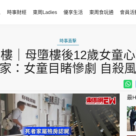
人
時事財經
東周Ladies
優享生活
東周食玩通
會員活
時事財經
東周Ladies
時事直擊
時事直擊
談情說性
樓｜母墮樓後12歲女童
財經智庫
時尚生活
家：女童目睹慘劇 自殺
焦點人物
健康醫美
她世代力量
卓越女性
最Hi
會員活動
玄學靈異
周JETSO
東勝運程
智富天下 李居明