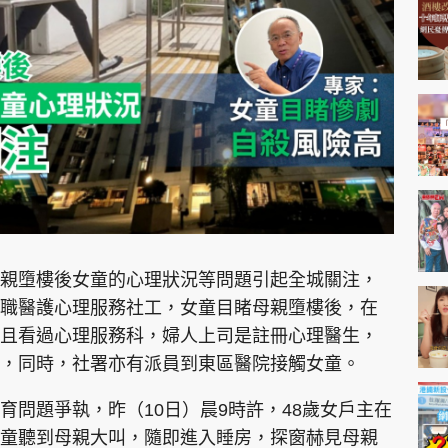
神機妙算 李丞責
緣來有理 麥玲玲
鬼靈精怪 威師兄
PCM 電腦廣場
星島頭條
星島日報
頭條日報
星島
親墮樓後女童的心理狀況等問題引起全城關注，
職醫護心理服務社工，女童目睹母親墮樓後，在
且看過心理服務科，婦人上司是註冊心理醫生，
EDUPLUS
，同時，社署亦有派員到東區醫院接觸女童。
款
版權及免責聲明
Copyright © 東周網 版權所有 . 不得
育問題爭執，昨（10日）晨9時許，48歲女戶主在
童聽到母親大叫，隨即進入睡房，探窗赫見母親