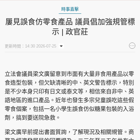
時事直擊
屢見誤食仿零食產品 議員倡加強規管標
示 | 政官莊
更新時間：14:30 2026-07-25
立法會議員梁文廣留意到市面有大量非食用產品以零
食造型包裝，但欠缺清晰的中、英文警告標示，特別
是不少本身只印有日文或泰文等，相信來自非中、英
語地區的進口產品。近年也發生多宗兒童誤吃這些假
零食個案，包括一名小學生誤食仿似糖果包裝的入浴
劑，搞到要送院急救。
梁文廣早前提出書面質詢，了解現況及相關規管。商