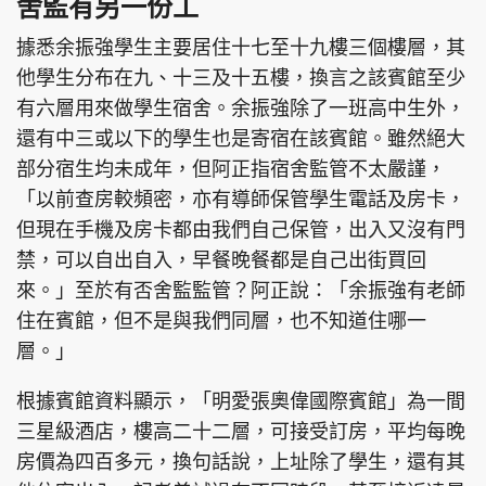
舍監有另一份工
據悉余振強學生主要居住十七至十九樓三個樓層，其
他學生分布在九、十三及十五樓，換言之該賓館至少
有六層用來做學生宿舍。余振強除了一班高中生外，
還有中三或以下的學生也是寄宿在該賓館。雖然絕大
部分宿生均未成年，但阿正指宿舍監管不太嚴謹，
「以前查房較頻密，亦有導師保管學生電話及房卡，
但現在手機及房卡都由我們自己保管，出入又沒有門
禁，可以自出自入，早餐晚餐都是自己出街買回
來。」至於有否舍監監管？阿正說：「余振強有老師
住在賓館，但不是與我們同層，也不知道住哪一
層。」
根據賓館資料顯示，「明愛張奧偉國際賓館」為一間
三星級酒店，樓高二十二層，可接受訂房，平均每晚
房價為四百多元，換句話說，上址除了學生，還有其