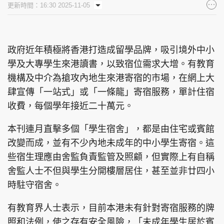
更新時間：16:30 2025-11-05
集團旗下品牌
政府近年積極將香港打造成留學品牌，吸引境外中小
學及大專學生來港讀書，以致宿位需求大增。有教育
東周刊
cazbuyer
東Touch
機構及中介為搶攻內地生來港寄宿的市場，在網上大
肆宣傳「一站式」或「一條龍」寄宿服務，單計住宿
收費，每個學年接近二十萬元。
PCM 電腦廣場
星島頭條
星島日報
本刊連月直擊多個「學生宿舍」，都是由住宅或賓館
改變而成，並有不少內地未成年的中小學生寄宿。這
些宿生理應由舍監負責監管及照顧，但實際上有自稱
舍監人士不但與學生分開樓層居住，甚至並非廿四小
頭條日報
星島環球
The Standard
時駐守宿舍。
有教育界人士表示，目前本港未有針對寄宿服務的牌
照和法例，使之存有安全風險，「未成年學生居於賓
親子王
Oh!爸媽
JobMarket