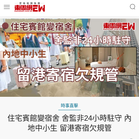
明星名人
時事財經
東周Ladies
優享生活
東周食玩通
會員活動
時事直擊
住宅賓館變宿舍 舍監非24小時駐守 內
玄學靈異
東周專欄
地中小生 留港寄宿欠規管