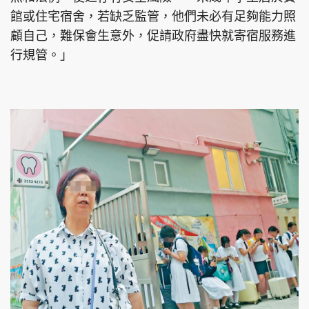
館或住宅宿舍，若缺乏監管，他們未必有足夠能力照
顧自己，難保會生意外，促請政府盡快就寄宿服務進
行規管。」
頭條搵工
EDUPLUS
關於我們
使用條款
聯絡我們
版權及免責聲明
隱私政策聲明
Copyright © 東周網 版權所有 . 不得轉載
©Eastweek.com.hk. All rights reserved.