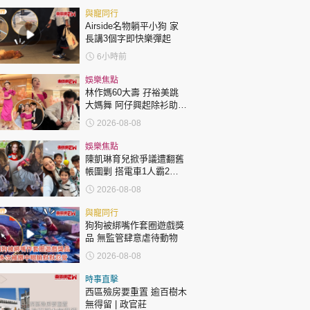
與寵同行
Airside名物躺平小狗 家
長講3個字即快樂彈起
6小時前
娛樂焦點
林作媽60大壽 孖裕美跳
大媽舞 阿仔興起除衫助慶
回應兩女交好有原因
2026-08-08
娛樂焦點
陳凱琳育兒掀爭議遭翻舊
帳圍剿 搭電車1人霸2個
位 被轟自私欠公德心 有
2026-08-08
指反應過度不公平
與寵同行
狗狗被綁嘴作套圈遊戲獎
品 無監管肆意虐待動物
2026-08-08
時事直擊
西區殮房要重置 逾百樹木
無得留 | 政官莊