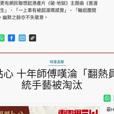
更有網民聯想起港產片《破·地獄》主題曲《普渡
生」、「一上車有被超渡嘅感覺」、「輪迴塵間
」，幽默之餘亦不失敬意。
時事直擊
心 十年師傅嘆淪「翻熱
統手藝被淘汰
最Hi