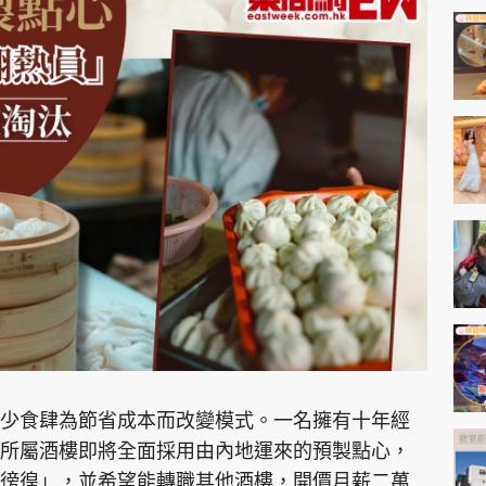
少食肆為節省成本而改變模式。一名擁有十年經
所屬酒樓即將全面採用由內地運來的預製點心，
徬徨」，並希望能轉職其他酒樓，開價月薪二萬