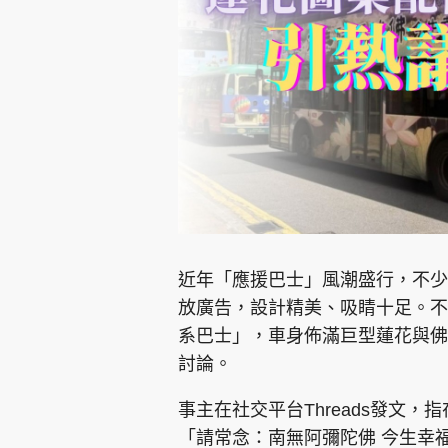
集團旗下品牌
東周刊
cazbuyer
東Touch
近年「應援巴士」風潮盛行，不少
放廣告，設計精美、吸睛十足。不
系巴士」，車身佈滿巨型蓮花與佛
Oh!爸媽
JobMarket
頭條搵工
討論。
關於我們
聯絡我們
隱私政策聲明
使用條
事主在社交平台Threads發文
「請常念：南無阿彌陀佛 今生幸