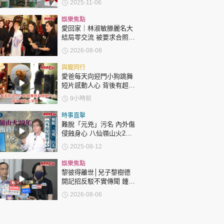
2025-11-06
露骨 網上瘋傳
娛樂焦點
愛回家｜林淑敏滕麗名大
結局零交流 被要求合照即
閃「不和升級」？兩人咁
2026-08-08
回應
與寵同行
愛爸每天向迎門小狗跳舞
短片感動人心 背後有超大
洋蔥
9小時前
時事直擊
難脫「元兇」污名 內外傷
侵蝕身心 八仙嶺山火29
年 獨家專訪 張潤衡終極
2025-08-12
剖白
娛樂焦點
黎彼得離世│兒子黎樹德
開記招反駁不實傳聞 鍾志
光代好友澄清：冇經濟問
2026-08-06
題