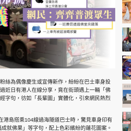
神機妙算 李丞責
緣來有理 麥玲玲
鬼靈精怪 威師兄
PCM 電腦廣場
星島頭條
星島日報
頭條日報
星島
粉絲為偶像慶生或宣傳新作，紛紛在巴士車身投
過近日有港人在線分享，竟在街頭遇上一輛「佛
經字句，彷如「長輩圖」實體化，引來網民熱烈
EDUPLUS
款
版權及免責聲明
Copyright © 東周網 版權所有 . 不得
，指在港島搭乘104線過海隧道巴士時，驚見車身印有
福成就佛果」等字句，配上色彩繽紛的蓮花圖案。