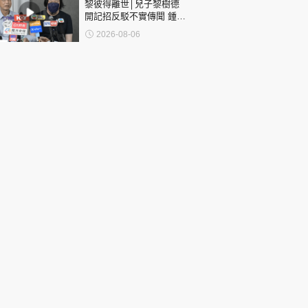
黎彼得離世│兒子黎樹德
開記招反駁不實傳聞 鍾志
光代好友澄清：冇經濟問
2026-08-06
題