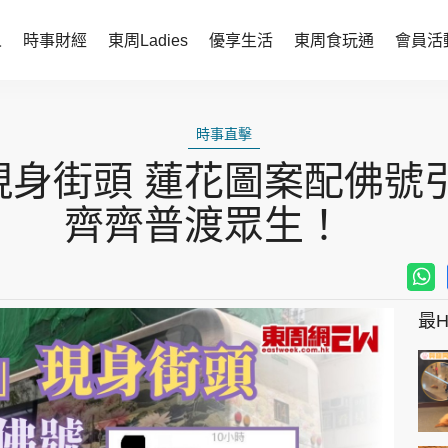
人
時事財經
東周Ladies
優享生活
東周食玩通
會員活
時事財經
東周Ladies
時事直擊
時事直擊
談情說性
身街頭 蓮花圖案配佛號
財經智庫
時尚生活
齊齊普渡眾生！
焦點人物
健康醫美
她世代力量
卓越女性
最Hi
會員活動
玄學靈異
周JETSO
東勝運程
智富天下 李居明