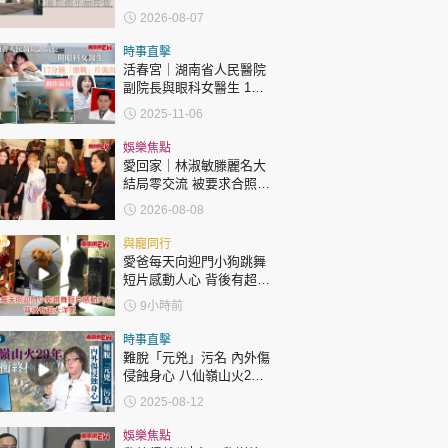
2026-08-07
時事直擊
活春宮｜湖南省人民醫院
副院長與眼科女醫生 17
分鐘「激戰」片流出 動作
2025-11-06
露骨 網上瘋傳
娛樂焦點
愛回家｜林淑敏滕麗名大
結局零交流 被要求合照即
閃「不和升級」？兩人咁
2026-08-08
回應
與寵同行
愛爸每天向迎門小狗跳舞
短片感動人心 背後有超大
洋蔥
9小時前
時事直擊
難脫「元兇」污名 內外傷
侵蝕身心 八仙嶺山火29
年 獨家專訪 張潤衡終極
2025-08-12
剖白
娛樂焦點