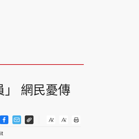
員」 網民憂傳
t