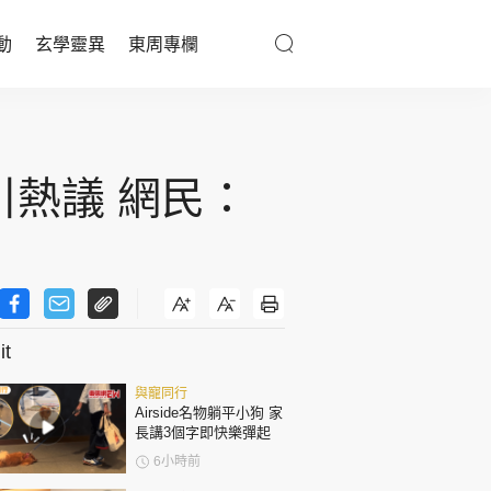
動
玄學靈異
東周專欄
優享生活
醫療百科
引熱議 網民：
親子天地
與寵同行
t
東周專欄
與寵同行
娛樂名人
Airside名物躺平小狗 家
長講3個字即快樂彈起
文化藝術
6小時前