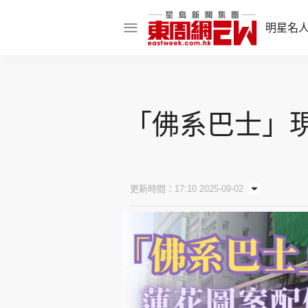
明星名
明星名人
娛樂焦點
「佛系巴士」現
話題人物
東姑熱話
更新時間：17:10 2025-09-02
東周食玩通
樂在灣區
東
飲食玩樂