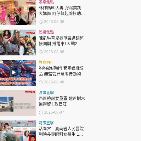
時政財經
娛樂焦點
林作媽60大壽 孖裕美跳
健康生活
大媽舞 阿仔興起除衫助慶
回應兩女交好有原因
2026-08-08
飲食旅遊
娛樂焦點
陳凱琳育兒掀爭議遭翻舊
帳圍剿 搭電車1人霸2個
位 被轟自私欠公德心 有
2026-08-08
指反應過度不公平
與寵同行
狗狗被綁嘴作套圈遊戲獎
品 無監管肆意虐待動物
環球
The Standard
親子王
2026-08-08
時事直擊
西區殮房要重置 逾百樹木
無得留 | 政官莊
2026-08-07
轉載 ©Eastweek.com.hk. All rights reserved.
時事直擊
活春宮｜湖南省人民醫院
副院長與眼科女醫生 17
分鐘「激戰」片流出 動作