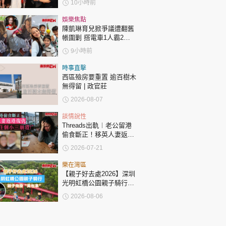
10小時前
回應
娛樂焦點
陳凱琳育兒掀爭議遭翻舊
帳圍剿 搭電車1人霸2個
位 被轟自私欠公德心 有
9小時前
指反應過度不公平
時事直擊
西區殮房要重置 逾百樹木
無得留 | 政官莊
2026-08-07
談情說性
Threads出軌︱老公留港
偷食斷正！移英人妻返港
復仇：要睇住個小三崩
2026-07-21
潰！
樂在灣區
【親子好去處2026】深圳
光明虹橋公園親子騎行：
「電助力黃包車」2小時
2026-08-06
環湖