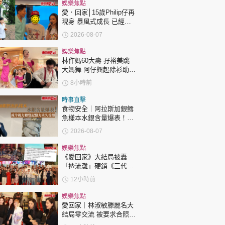
時政財經
娛樂焦點
愛．回家│15歲Philip仔再
健康生活
現身 暴風式成長 已經高
過「三太」樊亦敏！
2026-08-07
飲食旅遊
娛樂焦點
林作媽60大壽 孖裕美跳
大媽舞 阿仔興起除衫助慶
回應兩女交好有原因
8小時前
時事直擊
食物安全｜阿拉斯加銀鱈
魚樣本水銀含量爆表！或
環球
The Standard
親子王
令視力聽覺記憶力永久受
2026-08-07
損
娛樂焦點
《愛回家》大結局被轟
「揸流灘」硬銷《三代同
糖》 劇集播畢台前幕後喊
12小時前
爆場面感人
轉載 ©Eastweek.com.hk. All rights reserved.
娛樂焦點
愛回家｜林淑敏滕麗名大
結局零交流 被要求合照即
閃「不和升級」？兩人咁