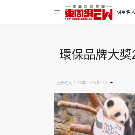
明星名
明星名人
娛樂焦點
環保品牌大獎2
話題人物
東姑熱話
更新時間：09:00 2025-07-30
東周食玩通
樂在灣區
東
飲食玩樂