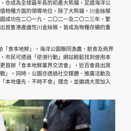
，亦成為全球最年長的初產大熊貓，足證海洋公
值物種方面的領導地位。除了大熊貓，川金絲猴
園成功在二〇一九、二〇二一及二〇二三年，繁
出首隻港產雌性川金絲猴，皆成為物種存續的重
動「食本地鮮」，海洋公園聯同漁農、飲食及商界
，市民可透過「逆瀕行動」網站輕鬆找到使用本
更首辦「食本地鮮業界交流會」，近百會員出席
戰」。同時，公園亦透過社交媒體、推廣活動及
「本地優先、不時不食」理念，並邀請大眾加入