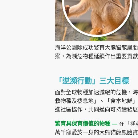
海洋公園除成功繁育大熊貓龍鳳胎
猴，為瀕危物種延續作出重要貢獻
「逆瀕行動」三大目標
面對全球物種加速滅絕的危機，海
救物種及棲息地」、「食本地鮮」
進社區協作，共同邁向可持續發展
繁育具保育價值的物種 —
在「拯
萬千寵愛於一身的大熊貓龍鳳胎寶