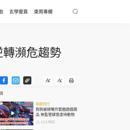
動
玄學靈異
東周專欄
優享生活
醫療百科
領逆轉瀕危趨勢
親子天地
與寵同行
t
東周專欄
與寵同行
娛樂名人
狗狗被綁嘴作套圈遊戲獎
品 無監管肆意虐待動物
文化藝術
12小時前