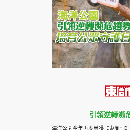
集團旗下品牌
東周刊
cazbuyer
東Touch
Oh!爸媽
JobMarket
頭條搵工
關於我們
聯絡我們
隱私政策聲明
使用條
引領逆轉瀕
海洋公園今年再度榮獲《東周刊》