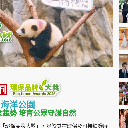
神機妙算 李丞責
緣來有理 麥玲玲
鬼靈精怪 威師兄
PCM 電腦廣場
星島頭條
星島日報
頭條日報
星島
EDUPLUS
海洋公園
款
版權及免責聲明
Copyright © 東周網 版權所有 . 不得
危趨勢 培育公眾守護自然
「環保品牌大獎」，足證其在環保及可持續發展