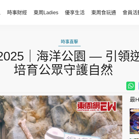
人
時事財經
東周Ladies
優享生活
東周食玩通
會員活
時事財經
東周Ladies
時事直擊
時事直擊
談情說性
025｜海洋公園 — 引
財經智庫
時尚生活
培育公眾守護自然
焦點人物
健康醫美
她世代力量
卓越女性
最Hi
會員活動
玄學靈異
周JETSO
東勝運程
智富天下 李居明