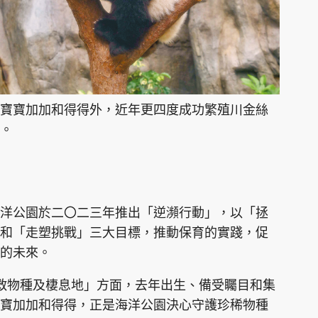
寶寶加加和得得外，近年更四度成功繁殖川金絲
。
洋公園於二〇二三年推出「逆瀕行動」，以「拯
和「走塑挑戰」三大目標，推動保育的實踐，促
的未來。
救物種及棲息地」方面，去年出生、備受矚目和集
寶加加和得得，正是海洋公園決心守護珍稀物種