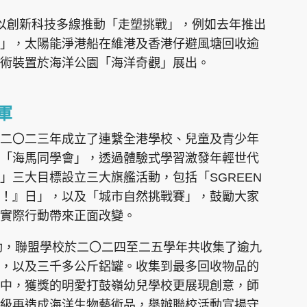
以創新科技多線推動「走塑挑戰」，例如去年推出
」，太陽能淨港船在維港及香港仔避風塘回收逾
術裝置於海洋公園「海洋奇觀」展出。
軍
二〇二三年成立了連繫全港學校、兒童及青少年
「海馬同學會」，透過體驗式學習激發年輕世代
」三大目標設立三大旗艦活動，包括「SGREEN
！』日」，以及「城市自然挑戰賽」，鼓勵大家
用實際行動帶來正面改變。
活動，聯盟學校於二〇二四至二五學年共收集了逾九
，以及三千多公斤鋁罐。收集到最多回收物品的
中，獲獎的明愛打鼓嶺幼兒學校更展現創意，師
級再造成海洋生物藝術品，舉辦聯校活動宣揚守