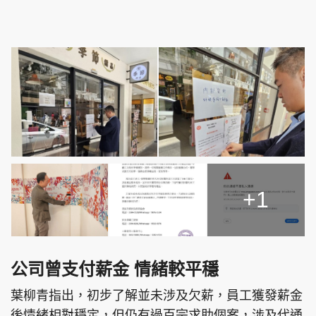
頭條搵工
EDUPLUS
關於我們
使用條款
聯絡我們
版權及免責聲明
隱私政策聲明
+1
Copyright © 東周網 版權所有 . 不得轉載
©Eastweek.com.hk. All rights reserved.
公司曾支付薪金 情緒較平穩
葉柳青指出，初步了解並未涉及欠薪，員工獲發薪金
後情緒相對穩定，但仍有過百宗求助個案，涉及代通