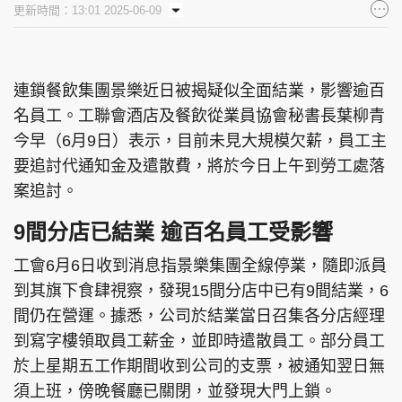
更新時間：13:01 2025-06-09
集團旗下品牌
連鎖餐飲集團景樂近日被揭疑似全面結業，影響逾百
名員工。工聯會酒店及餐飲從業員協會秘書長葉柳青
東周刊
cazbuyer
東Touch
今早（6月9日）表示，目前未見大規模欠薪，員工主
要追討代通知金及遣散費，將於今日上午到勞工處落
案追討。
PCM 電腦廣場
星島頭條
星島日報
9間分店已結業 逾百名員工受影響
工會6月6日收到消息指景樂集團全線停業，隨即派員
到其旗下食肆視察，發現15間分店中已有9間結業，6
頭條日報
星島環球
The Standard
間仍在營運。據悉，公司於結業當日召集各分店經理
到寫字樓領取員工薪金，並即時遣散員工。部分員工
於上星期五工作期間收到公司的支票，被通知翌日無
須上班，傍晚餐廳已關閉，並發現大門上鎖。
親子王
Oh!爸媽
JobMarket