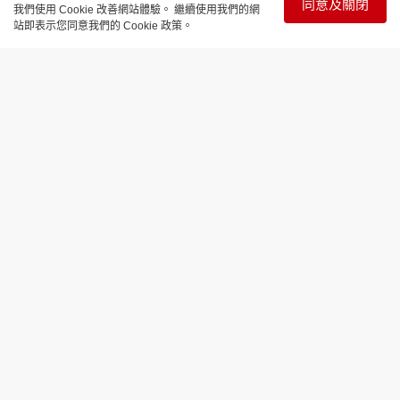
同意及關閉
我們使用 Cookie 改善網站體驗。 繼續使用我們的網
站即表示您同意我們的 Cookie 政策。
時事直擊
總統為「有機可乘」 急改裝惹安全隱患
美國新「空軍一號」 防禦力揭秘 | 國際
解碼
更新時間：14:30 2026-08-08
美國總統的專機「空軍一號」，向來被譽為是「飛行
白宮」，除了設備豪華，更設有防彈會議室，以及抵
禦核彈爆炸後產生的核輻射及衝擊波等防禦力。
現任美國總統特朗普上場後，接受卡塔爾政府贈送豪