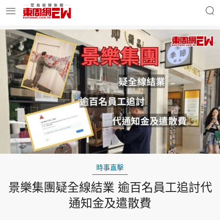
明星名人
時事財經
東周Ladies
優享生活
東周食玩通
會員活動
時事直擊
景樂集團疑全線結業 逾百名員工追討代
玄學靈異
東周專欄
通知金及遣散費