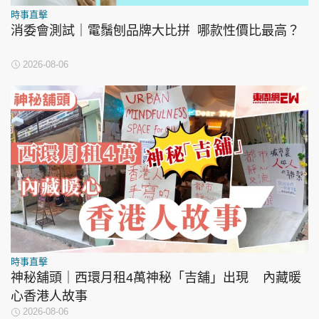
時事直擊
消委會測試｜電鬚刨品牌大比拼 哪款性價比最高？
2026-08-06
時事直擊
神秘舖頭｜西環月租4萬神秘「吉舖」出現 內藏暖
心香港人故事
2026-08-06