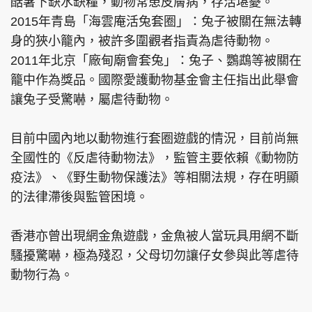
酷暑下缺水缺糧，動物常患皮膚病，存活堪憂。
2015年青島「海雲庵活兔套圈」：兔子被關在無法轉
身的狹小籠內，被許多圍觀者指責為虐待動物。
2011年北京「廠甸廟會套兔」：兔子、鸚鵡等被關在
籠中作為獎品。國際愛護動物基金會主任指出此舉會
讓兔子受驚嚇，屬虐待動物。
目前中國內地以動物進行套圈遊戲的情況，目前尚無
全國性的《反虐待動物法》，監管主要依賴《動物防
疫法》、《野生動物保護法》等相關法規，存在明顯
的法律滯後與監管困境。
香港亦曾出現網金魚遊戲，金魚被人當玩具用網不斷
騷擾驚嚇，極為殘忍，父母切勿讓仔女參與此等虐待
動物行為。