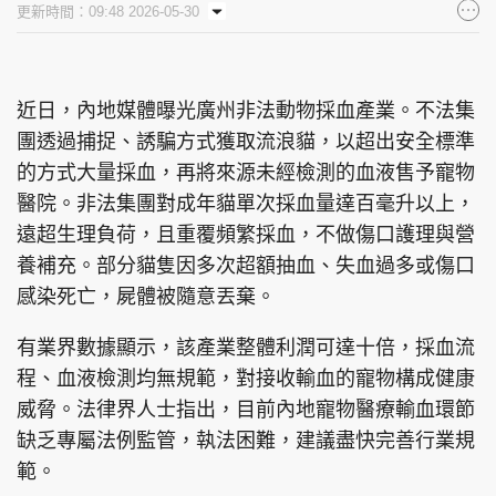
更新時間：09:48 2026-05-30
集團旗下品牌
近日，內地媒體曝光廣州非法動物採血產業。不法集
團透過捕捉、誘騙方式獲取流浪貓，以超出安全標準
東周刊
cazbuyer
東Touch
的方式大量採血，再將來源未經檢測的血液售予寵物
醫院。非法集團對成年貓單次採血量達百毫升以上，
遠超生理負荷，且重覆頻繁採血，不做傷口護理與營
PCM 電腦廣場
星島頭條
星島日報
養補充。部分貓隻因多次超額抽血、失血過多或傷口
感染死亡，屍體被隨意丟棄。
有業界數據顯示，該產業整體利潤可達十倍，採血流
程、血液檢測均無規範，對接收輸血的寵物構成健康
頭條日報
星島環球
The Standard
威脅。法律界人士指出，目前內地寵物醫療輸血環節
缺乏專屬法例監管，執法困難，建議盡快完善行業規
範。
親子王
Oh!爸媽
JobMarket