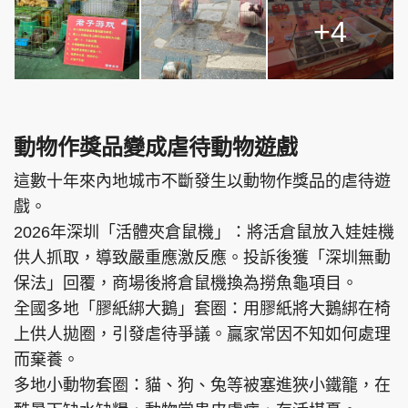
+4
動物作獎品變成虐待動物遊戲
這數十年來內地城市不斷發生以動物作獎品的虐待遊
戲。
2026年深圳「活體夾倉鼠機」：將活倉鼠放入娃娃機
供人抓取，導致嚴重應激反應。投訴後獲「深圳無動
保法」回覆，商場後將倉鼠機換為撈魚龜項目。
全國多地「膠紙綁大鵝」套圈：用膠紙將大鵝綁在椅
上供人拋圈，引發虐待爭議。贏家常因不知如何處理
而棄養。
多地小動物套圈：貓、狗、兔等被塞進狹小鐵籠，在