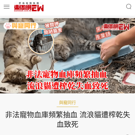
明星名人
時事財經
東周Ladies
優享生活
東周食玩通
會員活動
與寵同行
非法寵物血庫頻繁抽血 流浪貓遭榨乾失
玄學靈異
東周專欄
血致死