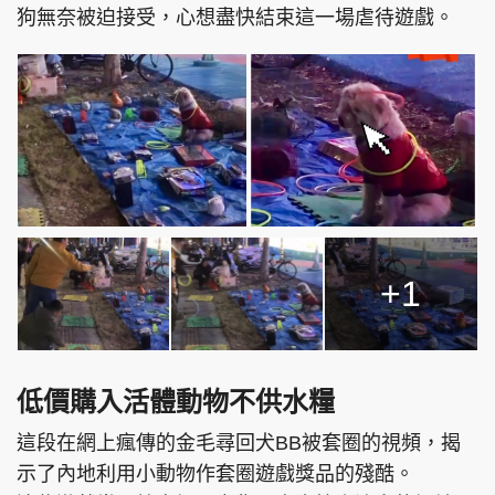
狗無奈被迫接受，心想盡快結束這一場虐待遊戲。
+1
低價購入活體動物不供水糧
這段在網上瘋傳的金毛尋回犬BB被套圈的視頻，揭
示了內地利用小動物作套圈遊戲獎品的殘酷。