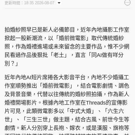
更新時間：18:35 2026-08-07
拍婚紗照早已是新人必備節目，近年內地攝影工作室
掀起一股新潮流，以「婚前微電影」取代傳統婚紗
照，作為婚禮進場或未來留念的主要作品，惟不少網
民看過作品後狠批「老土」，直言「同AI做有咩分
別？」
近年內地AI短片席捲各大影音平台，內地不少婚攝工
作室順勢推出「婚前微電影」，結合電影劇情、調色
及背景音樂，代替以往傳統的婚紗照拍攝，作為新人
婚禮開場影片。根據內地工作室在Threads的宣傳影
片可見，此類微電影多以「中式大婚」、「六生六
世」、「三生三世」做主題，結合古風、前世今生等
劇情。新人分別穿上長袍、嫁衣，或是漢服、旗袍等