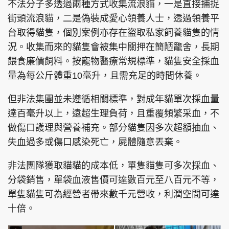
不法分子多透過兩種方式收集流浪貓，一是直接捕捉
街頭流浪貓，二是偽裝成愛心領養人士，透過領養平
台取得貓隻，個別案例亦存在盜取私家飼養貓隻的情
況。收集而來的貓隻會被集中關押在簡陋籠舍，長期
餵食廉價飼料。按寵物醫療常規標準，貓隻安全採血
量為每公斤體重10毫升，且需充足的時間休養。
但非法集團並未遵循相關標準，對成年貓單次採血量
達百毫升以上，遠超生理負荷，且重覆頻繁采血，不
做傷口護理與營養補充。部分貓隻因多次超額抽血、
失血過多或傷口感染死亡，屍體隨意丟棄。
非法團隊獲取貓貓的成本低，單隻貓隻可多次採血、
分袋銷售，單袋血液售價可達數百元至八百元不等，
單隻貓隻可為經營者帶來數千元營收，利潤空間可達
十倍。