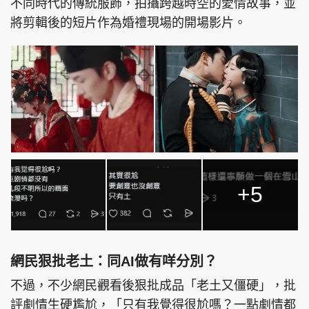
不同時代的傳統服飾，拍攝跨越時空的愛情故事，並
將剪輯後的短片作為婚禮現場的開場影片。
+5
網民狠批老土：同AI做有咩分別？
不過，不少網民觀看後狠批成品「老土又僵硬」，批
評劇情生硬尷尬，「只有我覺得很尬嗎？一點劇情都