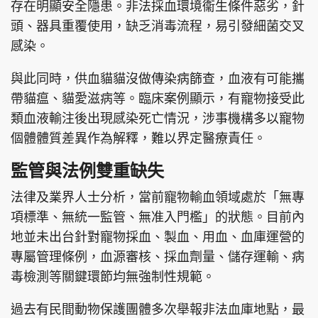
存在明顯安全隱患。非法採血環境衞生條件惡劣，針
頭、器具重覆使用，缺乏消毒流程，易引發細菌交叉
感染。
與此同時，供血貓貓沒做傳染病篩查，血液有可能攜
帶貓瘟、貓愛滋病等。臨床案例顯示，有寵物接受此
類血液輸注後出現感染死亡情況，涉事機構多以寵物
個體體質差異作為解釋，難以界定醫療責任。
監管與法例雙重缺失
法律及業界人士分析，當前寵物輸血領域處於「無專
項標準、無統一監管、無准入門檻」的狀態。目前內
地並未出台針對寵物採血、製血、用血、血庫運營的
專屬管理條例，血源審核、採血劑量、儲存運輸、病
毒檢測等關鍵環節均無強制性規範。
過去有民間動物保護團體多次舉報非法血庫地點，最