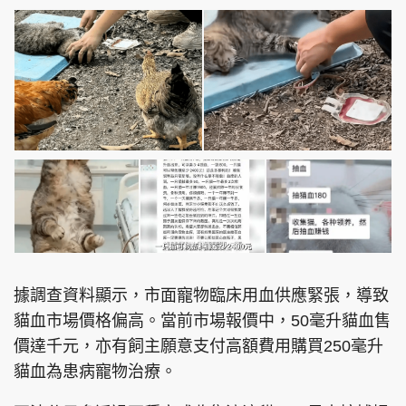
頭條搵工
EDUPLUS
關於我們
使用條款
聯絡我們
版權及免責聲明
隱私政策聲明
據調查資料顯示，市面寵物臨床用血供應緊張，導致
Copyright © 東周網 版權所有 . 不得轉載
貓血市場價格偏高。當前市場報價中，50毫升貓血售
©Eastweek.com.hk. All rights reserved.
價達千元，亦有飼主願意支付高額費用購買250毫升
貓血為患病寵物治療。