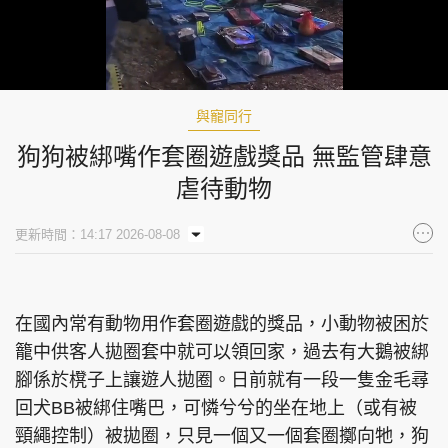
Loaded
:
Unmute
100.00%
與寵同行
狗狗被綁嘴作套圈遊戲獎品 無監管肆意
虐待動物
更新時間：14:17 2026-08-08
在國內常有動物用作套圈遊戲的獎品，小動物被困於
籠中供客人拋圈套中就可以領回家，過去有大鵝被綁
腳係於櫈子上讓遊人拋圈。日前就有一段一隻金毛尋
回犬BB被綁住嘴巴，可憐兮兮的坐在地上（或有被
頸繩控制）被拋圈，只見一個又一個套圈擲向牠，狗