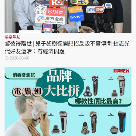
娛樂焦點
黎彼得離世│兒子黎樹德開記招反駁不實傳聞 鍾志光
代好友澄清：冇經濟問題
2026-08-06