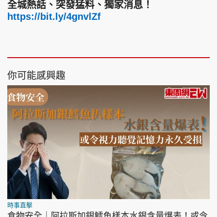
全城熱話、突發猛料、獨家消息！
https://bit.ly/4gnvlZf
你可能感興趣
時事直擊
食物安全｜阿拉斯加銀鱈魚樣本水銀含量爆表！或令