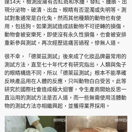
達14天，檢測皮膚有否紅斑和水腫，發紅、腫脹、出
現分泌物、破潰、出血、眼睛有否混濁或失明等。測
試對象通常是白化兔，然而其他種類的動物也有使
用，包括狗。如果測試造成該動物不可逆轉的損傷，
頭條搵工
EDUPLUS
動物會被安樂死，即使沒有永久性損傷，也會被安排
重新參與測試，再次經歷這痛苦過程，慘無人道。
關於我們
使用條款
很不幸，「德萊茲測試」後來成了化妝品牌最常用的
聯絡我們
版權及免責聲明
測試方法，直至七十年代才有研究指出，人類與兔子
的眼睛構造不同，所以「德萊茲測試」根本不能準確
隱私政策聲明
反映產品用在人體的反應，只叫動物白白受苦。此等
研究於國際社會造成極大迴響，令生產商開始反思一
直沿用的測試方法是否人道，而一些無需使用活體動
Copyright © 東周網 版權所有 . 不得轉載
©Eastweek.com.hk. All rights reserved.
物的測試方法亦相繼興起，並獲得業界採用。