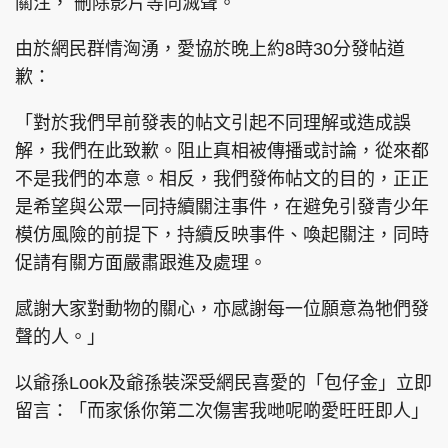
關注， 刪除影片等同滅聲。
由於網民群情洶湧，愛協於晚上約8時30分發帖道
歉：
「對於我們早前發表的帖文引起不同理解或造成誤
解，我們在此致歉。阻止真相被傳播或討論，從來都
不是我們的本意。相反，我們發佈帖文的目的，正正
是希望與公眾一同持續關注事件，在避免引發青少年
模仿風險的前提下，持續反映事件、喚起關注，同時
促請有關方面嚴肅跟進及處理。
感謝大家對動物的關心，亦感謝每一位願意為牠們發
聲的人。」
以爺孫Look及爺孫裝深受網民喜愛的「包仔金」立即
留言：「而家係你第二次傷害我哋呢啲愛旺旺即人」