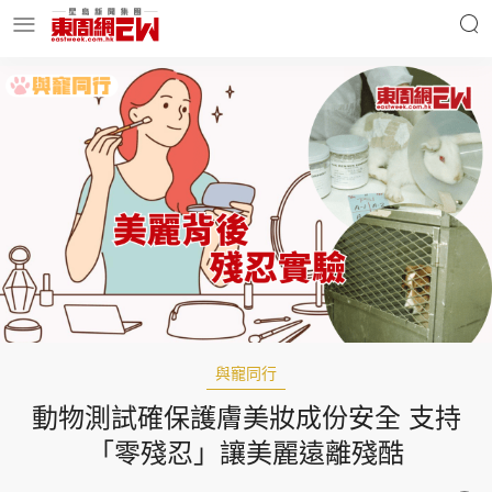
明星名人
時事財經
東周Ladies
優享生活
東周食玩通
會員活動
與寵同行
動物測試確保護膚美妝成份安全 支持
玄學靈異
東周專欄
「零殘忍」讓美麗遠離殘酷