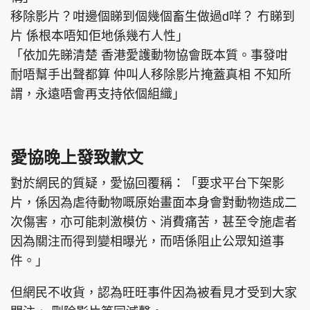
移除影片？咁邊個睇到個幾個畜生做過d咩？ 冇睇到
片 係根本唔知佢地係幾冇人性」
「依加先睇清楚 香港愛護動物協會既本質。事發咁
耐唔幫手出聲都算 仲叫人移除影片掩蓋真相 不知所
謂，永遠唔會再支持依個組織」
愛協晚上發致歉文
對於網民的質疑，愛協回覆稱：「要求平台下架影
片，係因為虐待動物嘅原始畫面本身會對動物造成二
次傷害，亦可能刺激模仿、消費痛苦，甚至令施虐者
因為關注而得到變相曝光，而唔係阻止公眾知道事
件。」
但網民不收貨，認為旺旺事件因為被看見才受到大家