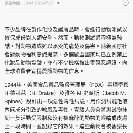
更新時間：14:44 2025-07-26
集團旗下品牌
不少品牌在製作化妝及護膚品時，會進行動物測試以
確保成份對人類安全。然而，動物測試過程極為殘
東周刊
cazbuyer
東Touch
酷，對動物造成難以承受的痛楚及傷害。隨着國際社
會對動物福利意識提高，多個歐盟國家均已立例禁止
化妝品動物實驗，亦有不少機構推出零殘忍認證，向
PCM 電腦廣場
星島頭條
星島日報
全球消費者宣揚愛護動物的信息。
1944年，美國食品藥品監督管理局（FDA）毒理學家
H·德萊茲（H. Draize）及雅各·M·史派斯（Jacob M.
Spines）設計出一項急性毒性試驗，用作測試睫毛液
頭條日報
星島環球
The Standard
內碳成分引致的敏感及毒性，實驗人員會將測試物抹
到一隻活動受限制和沒有被麻醉的動物的眼睛或皮膚
上一段時間，並記錄它的效果。這些動物會被觀察長
親子王
Oh!爸媽
JobMarket