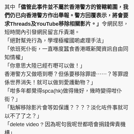
其中
「儘管此事件並不屬於香港警方的管轄範圍，我
們仍已向香港警方作出舉報。警方回覆表示，將會要
求Threads及YouTube移除相關影片。」
令網民怒，
短時間內引發網民留言斥責潮。
「絕對幫兇行為，學埋極權國啲處理手法」
「依班死仆街，一直喺度蠶食香港嘅新聞資訊自由同
知情權」
「你意思大陸已經冇嘢可以做！」
香港警方又做唔到嘢？但係要移除罪證⋯⋯？等罪證
係世界消失！就可以做到愛護動物？」
「咁多年都覺得spca(hk)做得幾好，幾時變得咁仆
街？」
「點解移除影片會等如保護？？？？淡化咗件事就可
以不了了之？」
「delete video ? 因為呢句我呢世都唔會捐錢俾貴機
構」