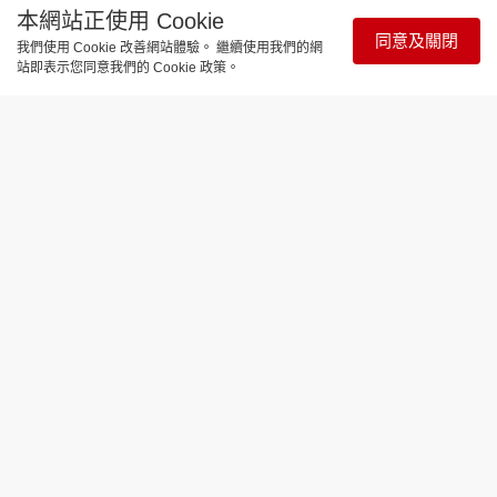
本網站正使用 Cookie
同意及關閉
我們使用 Cookie 改善網站體驗。 繼續使用我們的網
站即表示您同意我們的 Cookie 政策。
時事直擊
寵物友善｜「百份百餐廳」錦英分店退
出「狗隻入食肆」計劃 稱店面空間有
限 以免影響食客用餐
更新時間：13:57 2026-07-11
食環署周四（9日）起落實新政策，首階段容許狗隻
進入全港940間獲批准的「寵物友善食肆」，位該項
標榜「寵物友善」的民生新政僅推行短短一日，在獲