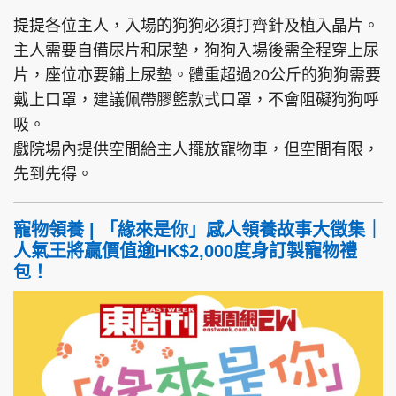
提提各位主人，入場的狗狗必須打齊針及植入晶片。
主人需要自備尿片和尿墊，狗狗入場後需全程穿上尿
片，座位亦要鋪上尿墊。體重超過20公斤的狗狗需要
戴上口罩，建議佩帶膠籃款式口罩，不會阻礙狗狗呼
吸。
戲院場內提供空間給主人擺放寵物車，但空間有限，
先到先得。
寵物領養 | 「緣來是你」感人領養故事大徵集｜
人氣王將贏價值逾HK$2,000度身訂製寵物禮
包！