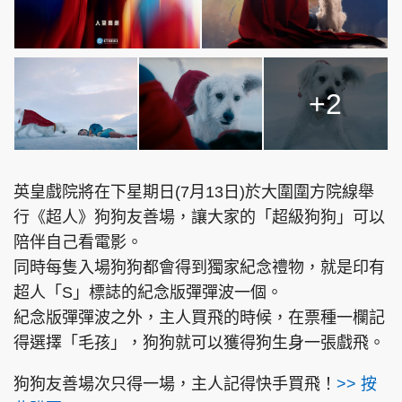
頭條搵工
EDUPLUS
+2
關於我們
使用條款
英皇戲院將在下星期日(7月13日)於大圍圍方院線舉
聯絡我們
版權及免責聲明
行《超人》狗狗友善場，讓大家的「超級狗狗」可以
隱私政策聲明
陪伴自己看電影。
同時每隻入場狗狗都會得到獨家紀念禮物，就是印有
超人「S」標誌的紀念版彈彈波一個。
Copyright © 東周網 版權所有 . 不得轉載
紀念版彈彈波之外，主人買飛的時候，在票種一欄記
©Eastweek.com.hk. All rights reserved.
得選擇「毛孩」，狗狗就可以獲得狗生身一張戲飛。
狗狗友善場次只得一場，主人記得快手買飛！
>> 按