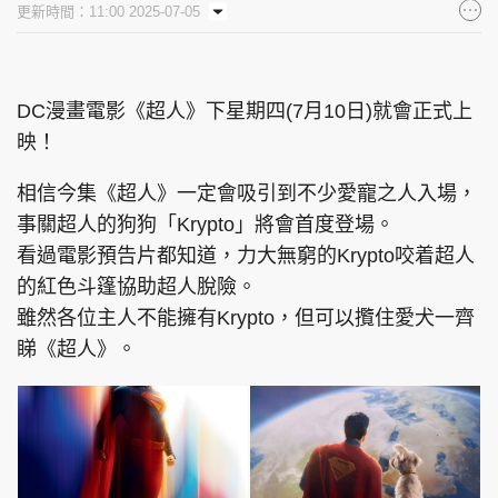
更新時間：11:00 2025-07-05
集團旗下品牌
DC漫畫電影《超人》下星期四(7月10日)就會正式上
映！
東周刊
cazbuyer
東Touch
相信今集《超人》一定會吸引到不少愛寵之人入場，
事關超人的狗狗「Krypto」將會首度登場。
看過電影預告片都知道，力大無窮的Krypto咬着超人
PCM 電腦廣場
星島頭條
星島日報
的紅色斗篷協助超人脫險。
雖然各位主人不能擁有Krypto，但可以攬住愛犬一齊
睇《超人》。
頭條日報
星島環球
The Standard
親子王
Oh!爸媽
JobMarket