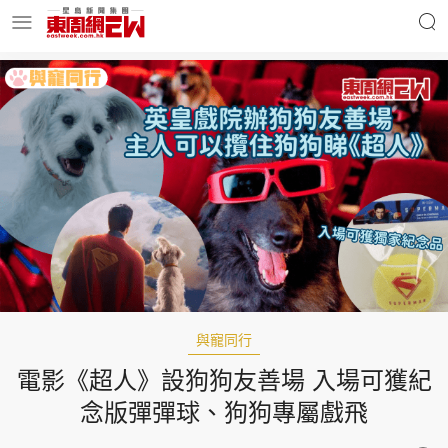
明星名人
時事財經
東周Ladies
優享生活
東周食玩通
會員活動
與寵同行
電影《超人》設狗狗友善場 入場可獲紀
玄學靈異
東周專欄
念版彈彈球、狗狗專屬戲飛