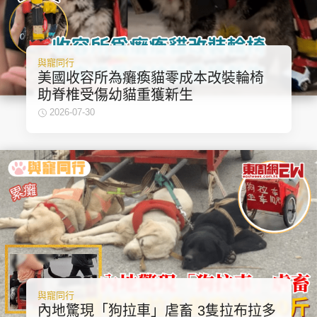
與寵同行
美國收容所為癱瘓貓零成本改裝輪椅
助脊椎受傷幼貓重獲新生
2026-07-30
與寵同行
內地驚現「狗拉車」虐畜 3隻拉布拉多