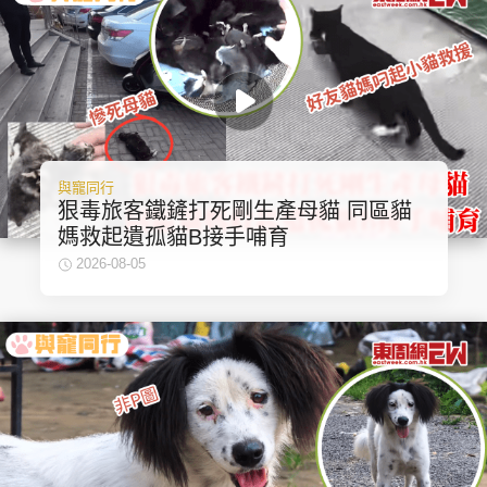
頭條搵工
EDUPLUS
與寵同行
關於我們
使用條款
狠毒旅客鐵鏟打死剛生產母貓 同區貓
聯絡我們
版權及免責聲明
媽救起遺孤貓B接手哺育
2026-08-05
隱私政策聲明
Copyright © 東周網 版權所有 . 不得轉載
©Eastweek.com.hk. All rights reserved.