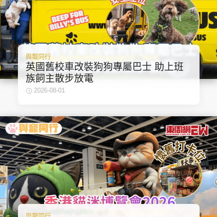
與寵同行
英國舊校車改裝狗狗專屬巴士 助上班
族飼主散步放電
2026-08-01
與寵同行