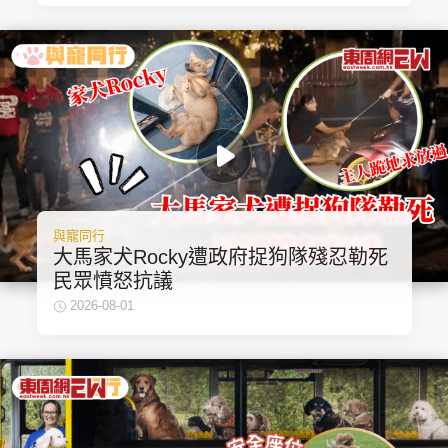
與寵同行
大馬家犬Rocky遭政府捉狗隊殘忍勒死
民眾憤怒抗議
2026-08-01