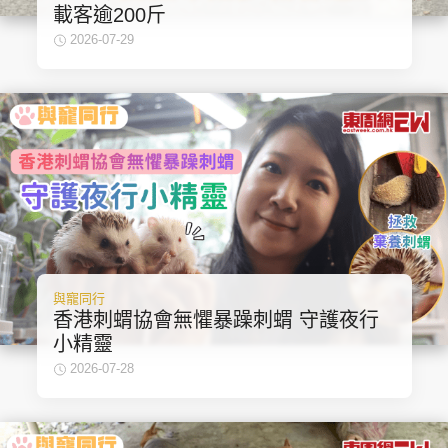
載客逾200斤
2026-07-29
與寵同行
香港刺蝟協會無懼暴躁刺蝟 守護夜行
小精靈
2026-07-28