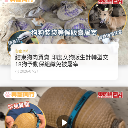
與寵同行
結束狗肉買賣 印度女狗販生計轉型交
18狗予動保組織免被屠宰
2026-07-27