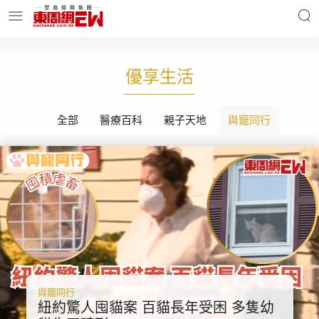
明星名人
時事財經
優享生活
全部
醫療百科
親子天地
與寵同行
東周Ladies
優享生活
東周食玩通
會員活動
玄學靈異
東周專欄
與寵同行
紐約驚人囤貓案 百貓長年受困 多隻幼