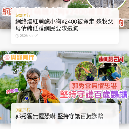
與寵同行
網絡爆紅萌醜小狗¥2400被賣走 邊牧父
母情緒低落網民要求還狗
2026-08-04
與寵同行
郭秀雲無懼恐嚇 堅持守護百歲鸚鵡