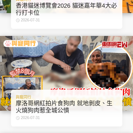
香港貓迷博覽會2026 貓迷嘉年華4大必
行打卡位
2026-07-31
與寵同行
摩洛哥網紅拍片食狗肉 就地剝皮、生
火燒狗肉惹全城公憤
2026-07-31