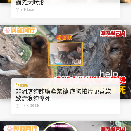
貓先天畸形
集團旗下品牌
7小時前
東周刊
cazbuyer
東Touch
PCM 電腦廣場
星島頭條
星島日報
與寵同行
非洲虐狗詐騙產業鏈 虐狗拍片呃善款
致流浪狗慘死
頭條日報
星島環球
The Standard
2026-08-05
親子王
Oh!爸媽
JobMarket