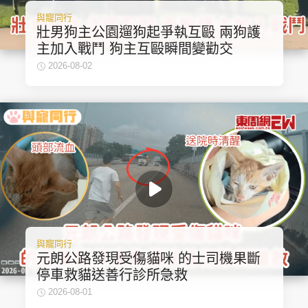
與寵同行
壯男狗主公園遛狗起爭執互毆 兩狗護
主加入戰鬥 狗主互毆瞬間變勸交
2026-08-02
與寵同行
元朗公路發現受傷貓咪 的士司機果斷
停車救貓送善行診所急救
2026-08-01