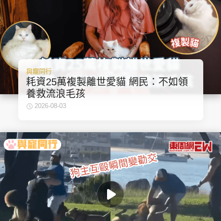
與寵同行
耗資25萬複製離世愛貓 網民：不如領
養救流浪毛孩
2026-08-03