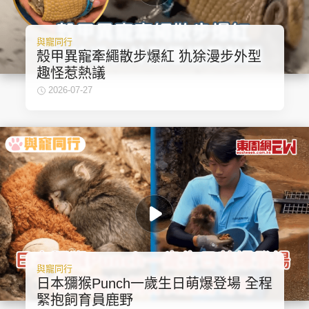
與寵同行
殼甲異寵牽繩散步爆紅 犰狳漫步外型
趣怪惹熱議
2026-07-27
與寵同行
日本獼猴Punch一歲生日萌爆登場 全程
緊抱飼育員鹿野