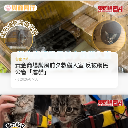
與寵同行
黃金商場颱風前夕救貓入室 反被網民
公審「虐貓」
2026-07-30