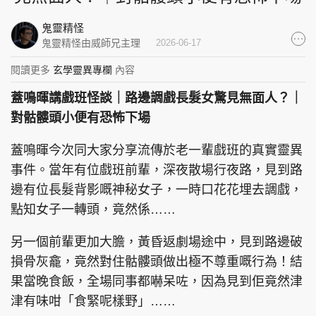
集團旗下品牌
鬼靈精怪
鬼靈精怪由威師兄主理
2026-06-17
閱讀更多
玄學靈異專欄
內容
東周刊
cazbuyer
東Touch
蓋鳴暉講戲班怪談｜路邊調戲長髮女驚見無面人？｜
對骷髏頭小便有恐怖下場
蓋鳴暉今次同大家分享流傳於老一輩戲班的真實靈異
PCM 電腦廣場
星島頭條
星島日報
事件。當年有位戲班前輩，深夜散場行夜路，見到路
邊有位長髮背影嘅神秘女子，一時口花花埋去調戲，
點知女子一轉頭，竟然係……
頭條日報
星島環球
The Standard
另一個前輩更加大膽，黃昏返劇場途中，見到路邊破
損骨灰龕，竟然對住骷髏頭做出極不尊重嘅行為！結
果當晚食飯，全場同事都嚇呆咗，因為見到佢竟然津
津有味咁「食緊呢樣野」……
親子王
Oh!爸媽
JobMarket