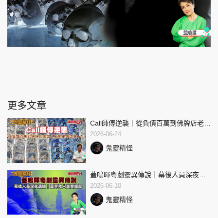
更多文章
Call師傅逆襲｜從負債百萬到佛牌店老闆
｜短期出家改變一生
2026-06-24
鬼靈精怪
蓋鳴暉粵劇靈異傳說｜幕後人員深夜遇
險｜靈界救人真實經歷
2026-06-10
鬼靈精怪