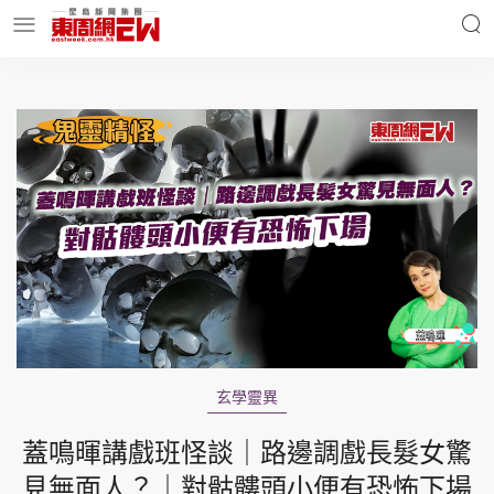
明星名人
時事財經
東周Ladies
優享生活
東周食玩通
會員活動
玄學靈異
玄學靈異
東周專欄
蓋鳴暉講戲班怪談｜路邊調戲長髮女驚
見無面人？｜對骷髏頭小便有恐怖下場